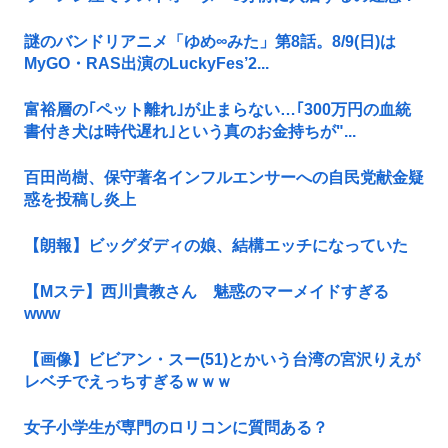
謎のバンドリアニメ「ゆめ∞みた」第8話。8/9(日)は
MyGO・RAS出演のLuckyFes’2...
富裕層の｢ペット離れ｣が止まらない…｢300万円の血統
書付き犬は時代遅れ｣という真のお金持ちが"...
百田尚樹、保守著名インフルエンサーへの自民党献金疑
惑を投稿し炎上
【朗報】ビッグダディの娘、結構エッチになっていた
【Mステ】西川貴教さん 魅惑のマーメイドすぎる
www
【画像】ビビアン・スー(51)とかいう台湾の宮沢りえが
レベチでえっちすぎるｗｗｗ
女子小学生が専門のロリコンに質問ある？