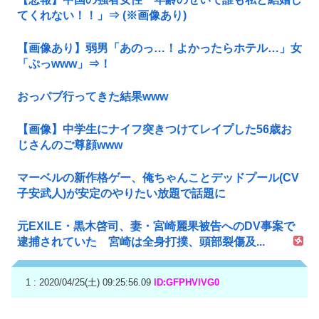
てくれない！！」⇒ (※画像あり)
【画像あり】弱男「あのっ…！よかったらホテル…」女
「ぷっwww」⇒！
おっパブ行ってきた結果www
【画像】中学生にナイフ突きつけてレイプした56歳お
じさんのご尊顔www
マーベルの新作格ゲー、俺ちゃんことデッドプール(CV
子安武人)が安定のやりたい放題で話題に
元EXILE・黒木啓司、妻・宮崎麗果被告へのDV事案で
逮捕されていた 宮崎は全身打撲、頭部裂傷及...
1 : 2020/04/25(土) 09:25:56.09
ID:GFPHVlVG0