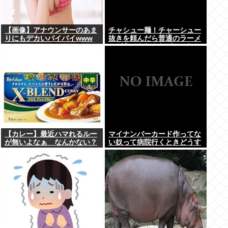
【画像】アナウンサーのあま
チャシュー麺！チャーシュー
りにもデカいパイパイwww
抜きを頼んだら普通のラーメ
ンが出てきたんだが、これっ
ておかしくねえ？
【カレー】最近ハマれるルー
マイナンバーカード作ってな
が無いよなぁ なんかない？
い奴って病院行くときどうす
んの