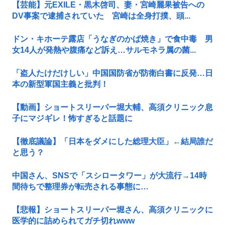
【芸能】元EXILE・黒木啓司、妻・宮崎麗果被告への
DV事案で逮捕されていた 宮崎は全身打撲、頭...
ドン・キホーテ露店「うなぎのかば焼き」で食中毒 男
女14人が発熱や腹痛など訴え…サルモネラ属の菌...
「盗人たけだけしい」中国国防省が防衛白書に反発…日
本の新型軍国主義と批判！
【動画】ショートスリーパー堀大輔、高須クリニック息
子にマジギレ！怖すぎると話題に
【徹底議論】「日本をダメにした総理大臣」←結局誰だ
と思う？
中国さん、SNSで「スシロータワー」が大流行→14時
間待ちで整理券が転売される事態に…
【悲報】ショートスリーパー堀さん、高須クリニックに
医学的に詰められてガチ切れwww