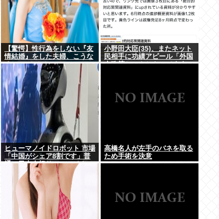
【驚愕】性行為をしない『友
小野田大臣(35)、またネット
情結婚』をした夫婦、こうな
民相手に功績アピール「外国
る⇒･･･！！！
人政策ちゃんとやってます」
www
ヒューマノイドロボット 市場
高橋名人が左手のバネを取る
「中国がシェア8割です」普
ため手術を決意
通の日本人怒りのフェイクニ
ュース認定へ…