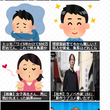
呼びかけにも「目を閉じて無
チギレ
視」して居座られました。無
理やり奪われた席は、結
局“やったもん勝ち”になっ...
トッモ「ワイ5年かけて500万
理容室経営て今から難しい？
貯めてん、これで焼き鳥屋や
収入や資金、集客はどれくら
るわ」
い必要？？
【画像】女子高生さん、男に
【批判】ラノベ作家（52）
抱かれまくった結果www
「新作ラブコメ書いたぞ！
ｗ」X民「いい歳こいてラブ
コメ（笑）恥ずかしくない
の？」←やめたれｗと話題に