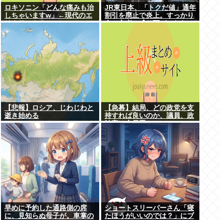
ロキソニン「どんな痛みも治
JR東日本、「トクだ値」通年
しちゃいますw」←現代のエ
割引を廃止で炎上。すっかり
リクサーやろ…
金の亡者と成り下がったな
【悲報】ロシア、じわじわと
【急募】結局、どの政党を支
逝き始める
持すれば良いのか、議員、政
治家は全員悪か
早めに予約した通路側の席
ショートスリーパーさん「寝
に、見知らぬ母子が。車掌の
たほうがいいのでは？」にブ