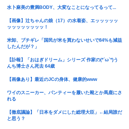
水卜麻美の豊満BODY、大変なことになってるって...
【画像】辻ちゃんの娘（17）の水着姿、エッッッッッ
ッッッッッッッッ！
米卸、ブチギレ「国民が米を買わないせいで84%も減益
したんだが？」
【訃報】「おはぎドリーム」シリーズ 作家の(*´ω`*)う
んち博士さん死去 64歳
【画像あり】最近のJCの身体、健康的www
ワイのスニーカー、パンティーを履いた靴とか馬鹿にさ
れる
【徹底議論】「日本をダメにした総理大臣」←結局誰だ
と思う？