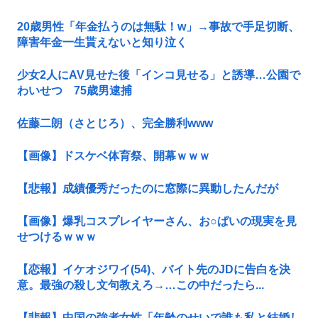
20歳男性「年金払うのは無駄！w」→事故で手足切断、
障害年金一生貰えないと知り泣く
少女2人にAV見せた後「インコ見せる」と誘導…公園で
わいせつ 75歳男逮捕
佐藤二朗（さとじろ）、完全勝利www
【画像】ドスケベ体育祭、開幕ｗｗｗ
【悲報】成績優秀だったのに窓際に異動したんだが
【画像】爆乳コスプレイヤーさん、お○ぱいの現実を見
せつけるｗｗｗ
【恋報】イケオジワイ(54)、バイト先のJDに告白を決
意。最強の殺し文句教えろ→…この中だったら...
【悲報】中国の強者女性「年齢のせいで誰も私と結婚し