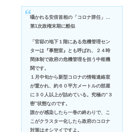
囁かれる安倍首相の「コロナ辞任」…
第1次政権末期に酷似
「官邸の地下１階にある危機管理セン
ターは『事態室』とも呼ばれ、２４時
間体制で政府の危機管理を担う中枢機
関です。
１月中旬から新型コロナの情報連絡室
が置かれ、約６０平方メートルの部屋
に３０人以上が詰めている。究極の“３
密”状態なのです。
誰かが感染したら一巻の終わりで、こ
こがクラスター化したら政府のコロナ
対策はオシマイですよ。