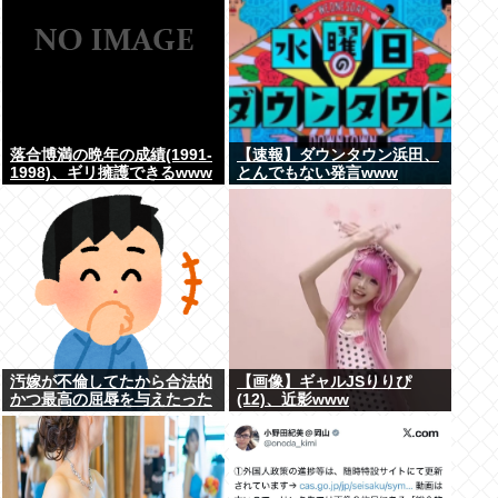
落合博満の晩年の成績(1991-
【速報】ダウンタウン浜田、
1998)、ギリ擁護できるwww
とんでもない発言www
汚嫁が不倫してたから合法的
【画像】ギャルJSりりぴ
かつ最高の屈辱を与えたった
(12)、近影www
www