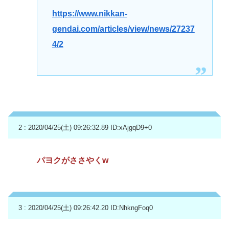
https://www.nikkan-
gendai.com/articles/view/news/27237
4/2
2 : 2020/04/25(土) 09:26:32.89
ID:xAjgqD9+0
パヨクがささやくw
3 : 2020/04/25(土) 09:26:42.20
ID:NhkngFoq0