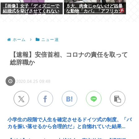
【画像】女子「ディズニーで
５大、肉食じゃないけど凶暴
結婚式を挙げさせてくれない
な動物「カバ」「アフリカゾ
モラハラ彼氏。過呼吸になり
ウ」「バッファロー」「コー
ました。涙が止まらない」
カサスオオカブト」
ホーム
ニュー速
【速報】安倍首相、コロナの責任を取って
総辞職か
2020.04.25 09:48
小学生の段階で人生を確定させるドイツ式の制度、「バ
カを振い落せるから合理的だ」と自惚れていた結果...