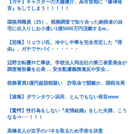
【ガチ】キャスターの大越健介、高市首相に『爆弾発
言』をしてしまう！！！！！
国税局職員（25）、税務調査で知り合った納税者の自
宅に出入りしお小遣い1億5000万円頂戴するw...
【悲報】リュウジ氏、冷やし中華を完全否定した『理
由』、ガチでヤバイ・・・・・・
辺野古転覆ﾀﾋ亡事故、学校法人同志社の第三者委員会が
調査報告書を公表 … 安全配慮義務違反や安全...
税務署員1億円超脱税疑い 詐取金で競艇か、国税当局
【速報】ダウンタウン浜田、とんでもない発言www
【驚愕】性行為をしない『友情結婚』をした夫婦、こう
なる⇒･･･！！！
高橋名人が左手のバネを取るため手術を決意