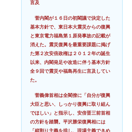
言及
菅内閣が１６日の初閣議で決定した
基本方針で、東日本大震災からの復興
と東京電力福島第１原発事故の記載が
消えた。震災復興を最重要課題に掲げ
た第２次安倍政権は２０１２年の誕生
以来、内閣発足や改造に伴う基本方針
全９回で震災や福島再生に言及してい
た。
菅義偉首相は全閣僚に「自分が復興
大臣と思い、しっかり復興に取り組ん
でほしい」と指示し、安倍晋三前首相
の方針を踏襲。平沢勝栄復興相には
「縦割り主義を排し、現場主義できめ