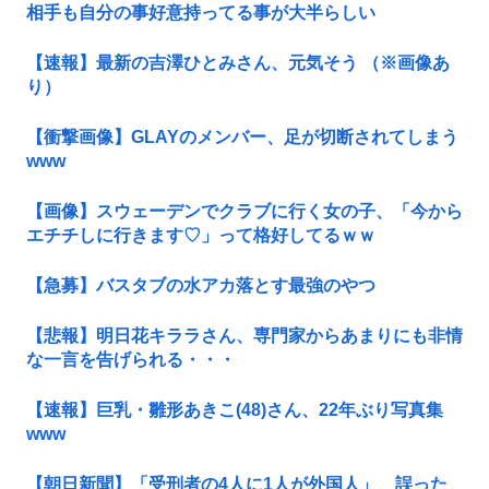
相手も自分の事好意持ってる事が大半らしい
【速報】最新の吉澤ひとみさん、元気そう （※画像あ
り）
【衝撃画像】GLAYのメンバー、足が切断されてしまう
www
【画像】スウェーデンでクラブに行く女の子、「今から
エチチしに行きます♡」って格好してるｗｗ
【急募】バスタブの水アカ落とす最強のやつ
【悲報】明日花キララさん、専門家からあまりにも非情
な一言を告げられる・・・
【速報】巨乳・雛形あきこ(48)さん、22年ぶり写真集
www
【朝日新聞】「受刑者の4人に1人が外国人」 誤った