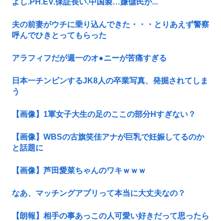
よし.PH.EV.保証長い.中国製…嫌儲民が...
夫の前妻がウチに乗り込んできた・・・とりあえず警察
呼んでひきとってもらった
アラフィフだが週一のオ●ニーが苦痛すぎる
日本一チンビンするJK8人の卒業写真、発掘されてしま
う
【画像】1軍女子大生の足のここの部分Нすぎない？
【画像】WBSの古旗笑佳アナが巨乳で妊娠してるのか
と話題に
【画像】芦田愛菜ちゃんのワキｗｗｗ
なあ、マッチングアプリって本当に大丈夫なの？
【朗報】相手の事あっこの人可愛い好きだって思ったら