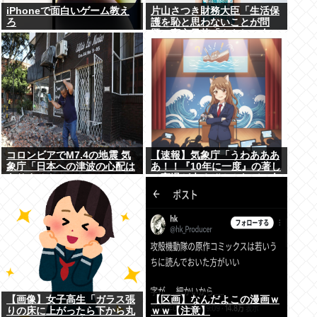
iPhoneで面白いゲーム教え
片山さつき財務大臣「生活保
ろ
護を恥と思わないことが問
題」高市早苗「さもしい人の
せいで国が滅びる」
コロンビアでM7.4の地震 気
【速報】気象庁「うわあああ
象庁「日本への津波の心配は
あ！！『10年に一度』の著し
ありません」
い高温が来るぞ！！ヤバい今
回はヤバい！！」
【画像】女子高生「ガラス張
【区画】なんだよこの漫画ｗ
りの床に上がったら下から丸
ｗｗ【注意】