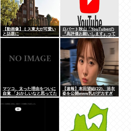
【動画像】ミス東大が可愛い
ロバート秋山「YouTuberの
と話題に
『高評価お願いします』って
おかしくない？俺は絶対言え
ない」
マツコ、太った理由をついに
【速報】本田望結(22)、浴衣
自覚 「おかしいなと思ってた
姿を公開www乳がデカすぎ
のよ、なんで？って」
だろwww