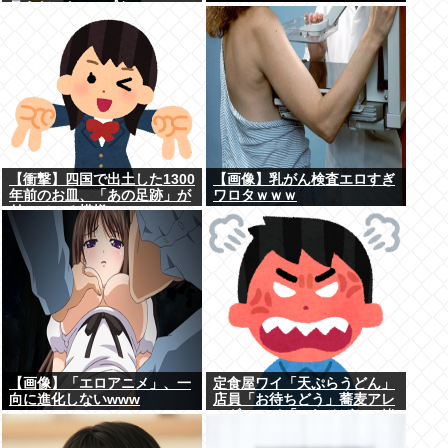
見えだったｗ」ﾊﾟｼｬ
【衝撃】四国で出土した1300
【画像】乳がん検査エロすぎ
年前のお皿、「あの足跡」が
ワロタｗｗｗ
付いている模様www
【画像】「エロアニメ」、一
定食屋ワイ「天ぷらうどん」
向に進化しないwww
店員「お待ちどう」蕎麦アレ
ルギーワイ「これそばと一緒
に茹でた？」 ←最初に言わな
かったワイが悪いのか？