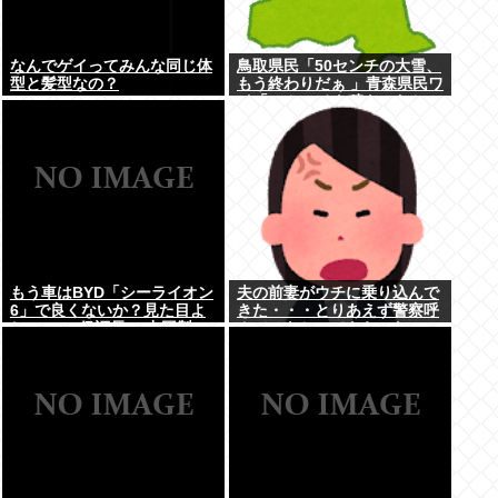
なんでゲイってみんな同じ体
鳥取県民「50センチの大雪、
型と髪型なの？
もう終わりだぁ 」青森県民ワ
イ「50センチも積もったか
ｗ」
もう車はBYD「シーライオン
夫の前妻がウチに乗り込んで
6」で良くないか？見た目よ
きた・・・とりあえず警察呼
し.PH.EV.保証長い.中国製…
んでひきとってもらった
嫌儲民が求めるものが全てあ
る