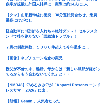
数字が拡散し外国人排斥に 実際は約14人に1人
【クマ】山形新幹線に衝突 30分運転見合わせ、乗員
乗客にけがなし
軽自動車に“軽油”を入れちゃ絶対ダメ～！ セルフスタ
ンドで後を絶たない「誤給油トラブル」！
７月の倒産件数、１０００件超えで今年最多に…
【画像】ネプチューン名倉の実兄
親父が不倫の末、離婚。母からは「新しい旦那が嫌がっ
てるからもう会わないでくれ」と・・・
【NMB48】♡めるみみ♡が「Appare! Presents エンド
レスサマー 2026」に出...
【朗報】Gemini、人気者だった