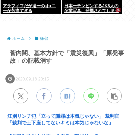
アラフィフだが週一のオ●ニ
日本一チンビンするJK8人の
ーが苦痛すぎる
卒業写真、発掘されてしまう
ホーム
嫌儲
菅内閣、基本方針で「震災復興」「原発事
故」の記載消す
2020.09.18 20:15
江別リンチ犯「立って謝罪は本気じゃない」 裁判官
「裁判で土下座してないキミは本気じゃないな」