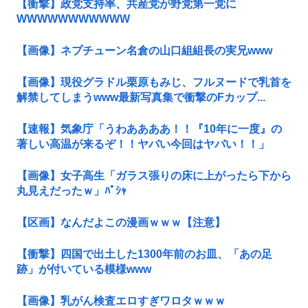
【衝撃】政党支持率、共産党が野党第一党に
WWWWWWWWWWW
【画像】ネプチューン名倉の山口組組長の実兄www
【画像】現役グラドル栗原もみじ、フルヌードで乳首を
解禁してしまうwww最新写真集で衝撃のFカップ...
【速報】気象庁「うわああああ！！『10年に一度』の
著しい高温が来るぞ！！ヤバい今回はヤバい！！」
【画像】女子高生「ガラス張りの床に上がったら下から
丸見えだったｗ」ﾊﾟｼｬ
【区画】なんだよこの漫画ｗｗｗ【注意】
【衝撃】四国で出土した1300年前のお皿、「あの足
跡」が付いている模様www
【画像】乳がん検査エロすぎワロタｗｗｗ