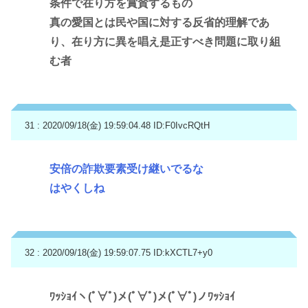
条件で在り方を賞賛するもの
真の愛国とは民や国に対する反省的理解であ
り、在り方に異を唱え是正すべき問題に取り組
む者
31 : 2020/09/18(金) 19:59:04.48
ID:F0IvcRQtH
安倍の詐欺要素受け継いでるな
はやくしね
32 : 2020/09/18(金) 19:59:07.75
ID:kXCTL7+y0
ﾜｯｼｮｲヽ(ﾟ∀ﾟ)メ(ﾟ∀ﾟ)メ(ﾟ∀ﾟ)ノﾜｯｼｮｲ