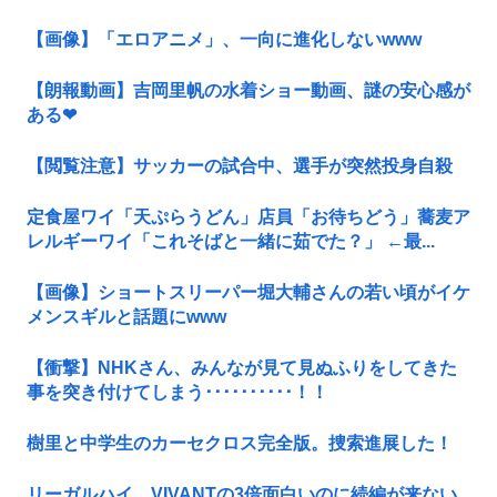
【画像】「エロアニメ」、一向に進化しないwww
【朗報動画】吉岡里帆の水着ショー動画、謎の安心感が
ある❤
【閲覧注意】サッカーの試合中、選手が突然投身自殺
定食屋ワイ「天ぷらうどん」店員「お待ちどう」蕎麦ア
レルギーワイ「これそばと一緒に茹でた？」 ←最...
【画像】ショートスリーパー堀大輔さんの若い頃がイケ
メンスギルと話題にwww
【衝撃】NHKさん、みんなが見て見ぬふりをしてきた
事を突き付けてしまう･･････････！！
樹里と中学生のカーセクロス完全版。捜索進展した！
リーガルハイ、VIVANTの3倍面白いのに続編が来ない