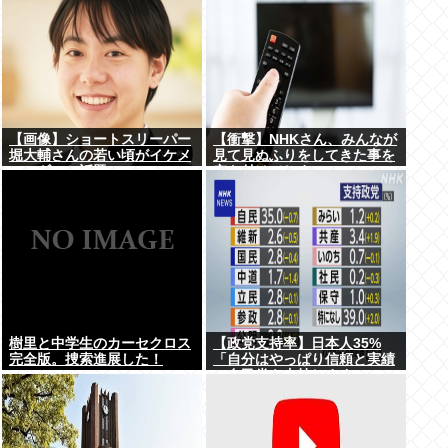
【画像】ショートスリーパー
【衝撃】NHKさん、みんなが
堀大輔さんの若い頃がイケメ
見て見ぬふりをしてきた事を
ンスギルと話題にwww
突き付けてしま
う･･････････！！
樹里と中学生のカーセクロス
【政党支持率】日本人35%
完全版。捜索進展した！
「自分はやっぱり信頼と実績
の自民党を支持します」