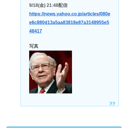
9/18(金) 21:48配信
https://news.yahoo.co.jp/articles/080e
e6c880d13a5aa83818e87a3148955e5
48417
写真