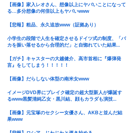
【画像】家入レオさん、想像以上にヤバいことになって
る…多分想像の何倍以上もヤバいwww
【悲報】粗品、永久追放www（証拠あり）
小学生の段階で人生を確定させるドイツ式の制度、「バ
カを振い落せるから合理的だ」と自惚れていた結果...
【ガチ】キャスターの大越健介、高市首相に『爆弾発
言』をしてしまう！！！！！
【画像】だらしない体型の南米女www
イメージDVD界にブレイク確定の超大型新人が爆誕す
るwww黒髪清純乙女・黒川結、顔もカラダも演技...
【画像】元宝塚のセクシー女優さん、AKBと並んだ結
果www
【悲報】ロシア、じわじわと逝き始める