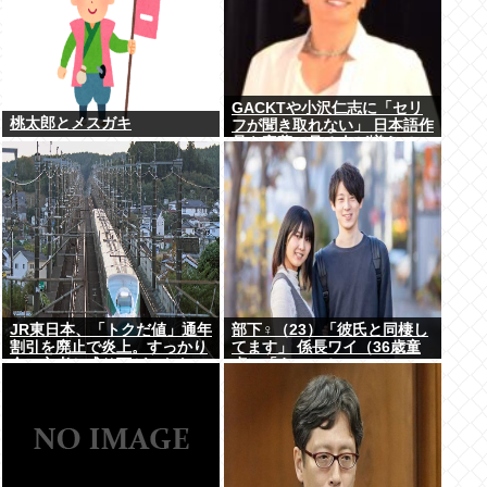
GACKTや小沢仁志に「セリ
桃太郎とメスガキ
フが聞き取れない」 日本語作
品を字幕で見る人が増えてい
る背景
JR東日本、「トクだ値」通年
部下♀（23）「彼氏と同棲し
割引を廃止で炎上。すっかり
てます」 係長ワイ（36歳童
金の亡者と成り下がったな
貞）「えっ…？」