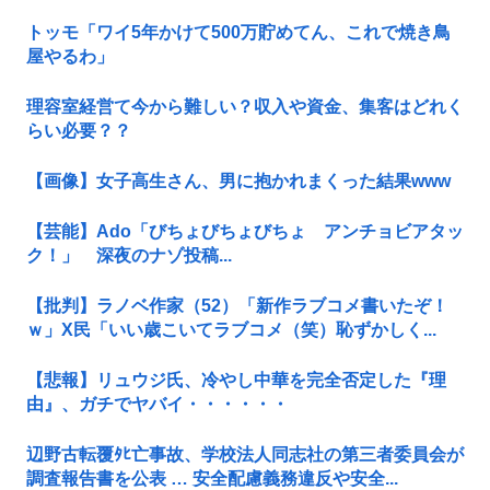
トッモ「ワイ5年かけて500万貯めてん、これで焼き鳥
屋やるわ」
理容室経営て今から難しい？収入や資金、集客はどれく
らい必要？？
【画像】女子高生さん、男に抱かれまくった結果www
【芸能】Ado「びちょびちょびちょ アンチョビアタッ
ク！」 深夜のナゾ投稿...
【批判】ラノベ作家（52）「新作ラブコメ書いたぞ！
ｗ」X民「いい歳こいてラブコメ（笑）恥ずかしく...
【悲報】リュウジ氏、冷やし中華を完全否定した『理
由』、ガチでヤバイ・・・・・・
辺野古転覆ﾀﾋ亡事故、学校法人同志社の第三者委員会が
調査報告書を公表 … 安全配慮義務違反や安全...