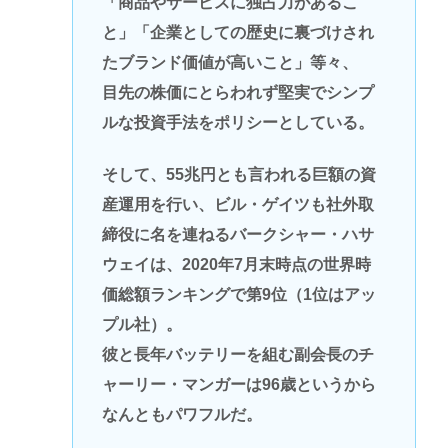
「商品やサービスに独占力があるこ
と」「企業としての歴史に裏づけされ
たブランド価値が高いこと」等々、
目先の株価にとらわれず堅実でシンプ
ルな投資手法をポリシーとしている。
そして、55兆円とも言われる巨額の資
産運用を行い、ビル・ゲイツも社外取
締役に名を連ねるバークシャー・ハサ
ウェイは、2020年7月末時点の世界時
価総額ランキングで第9位（1位はアッ
プル社）。
彼と長年バッテリーを組む副会長のチ
ャーリー・マンガーは96歳というから
なんともパワフルだ。