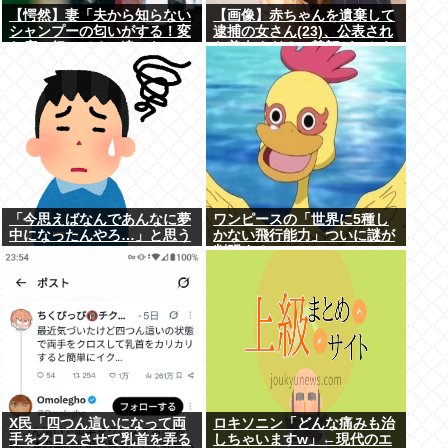
【愕然】妻「夫から知らない
【画像】赤ちゃんを遺棄して
シャンプーの匂いがする！変
逮捕の女さん(23)、公表され
な店に行ってるに違いな
た美人すぎるご尊顔がこちら
い！！！」探偵「調べたとこ
⇒www
ろ･･･」⇒結果ｗｗ
「今思えばなんであんなに夢
ワンピースの「世界に5種し
中になったんやろ…」と思う
かない飛行能力」ついに謎が
コンテンツ
判明するwww
X民「四つん這いになって両
ロキソニン「どんな痛みも治
手をクロスさせて乳首を弄る
しちゃいますw」←現代のエ