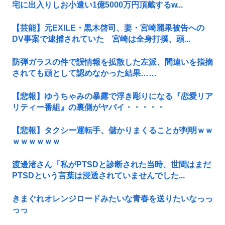
宅に出入りしお小遣い1億5000万円頂戴するw...
【芸能】元EXILE・黒木啓司、妻・宮崎麗果被告への
DV事案で逮捕されていた 宮崎は全身打撲、頭...
防弾ガラスの件で誤情報を拡散した左派、間違いを指摘
されても頑として認めなかった結果……
【悲報】ゆうちゃみの暴露で浮き彫りになる『恋愛リア
リティー番組』の裏側がヤバイ・・・・・
【悲報】タクシー運転手、儲かりまくることが判明ｗｗ
ｗｗｗｗｗｗ
渡邊渚さん「私がPTSDと診断された当時、世間はまだ
PTSDという言葉は浸透されていませんでした...
きまぐれオレンジロードみたいな青春を送りたいなっっ
っっ