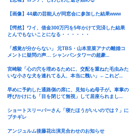
【画像】44歳の芸能人が同窓会に参加した結果www
【愕然】ワイ、借金300万円を5年かけて完済した結果
とんでもないことになる・・・・・・
「感覚が分からない」 元TBS・山本里菜アナの離婚コ
メントに疑問の声… シャンパンタワーの超豪...
宮崎駿「心の穴を埋めるために、交配を重ねた毛虫みた
いな小さな犬を連れてる人、本当に醜い」←これど...
早めに予約した通路側の席に、見知らぬ母子が。車掌の
呼びかけにも「目を閉じて無視」して居座られまし...
ショートスリーパーさん「寝たほうがいいのでは？」に
ブチギレ
アンジュルム後藤花出演見合わせのお知らせ