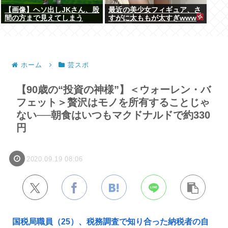
【画像】ヘソ出しJKさん、股
最近の美少女フィギュア、さ
間の方まで見えてしまう
すがに太ももが太すぎwww
www
ホーム
芸スポ
【90歳の“投資の神様”】＜ウォーレン・バ
フェット＞贅沢はモノを所有することじゃ
ない──朝食はいつもマクドナルドで約330
円
2020.09.19 08:06
国税局職員（25）、税務調査で知り合った納税者の自