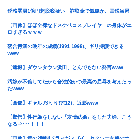
税務署員1億円超脱税疑い 詐取金で競艇か、国税当局
【画像】ほぼ全裸なドスケベコスプレイヤーの身体がエ
ロすぎるｗｗｗ
落合博満の晩年の成績(1991-1998)、ギリ擁護できる
www
【速報】ダウンタウン浜田、とんでもない発言www
汚嫁が不倫してたから合法的かつ最高の屈辱を与えたっ
たwww
【画像】ギャルJSりりぴ(12)、近影www
【驚愕】性行為をしない『友情結婚』をした夫婦、こう
なる⇒･･･！！！
【画像】昔の2時間ドラマがスゴイ、セクシー女優のナ