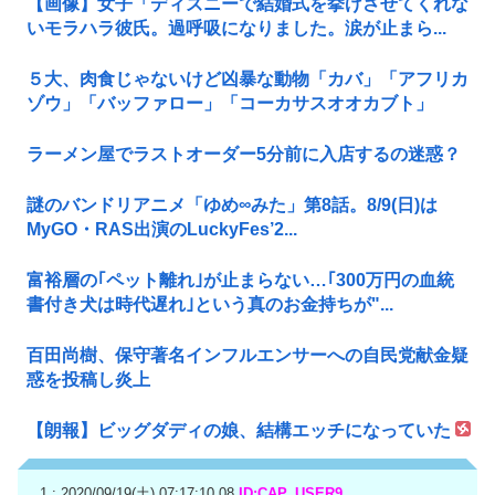
【画像】女子「ディズニーで結婚式を挙げさせてくれな
いモラハラ彼氏。過呼吸になりました。涙が止まら...
５大、肉食じゃないけど凶暴な動物「カバ」「アフリカ
ゾウ」「バッファロー」「コーカサスオオカブト」
ラーメン屋でラストオーダー5分前に入店するの迷惑？
謎のバンドリアニメ「ゆめ∞みた」第8話。8/9(日)は
MyGO・RAS出演のLuckyFes’2...
富裕層の｢ペット離れ｣が止まらない…｢300万円の血統
書付き犬は時代遅れ｣という真のお金持ちが"...
百田尚樹、保守著名インフルエンサーへの自民党献金疑
惑を投稿し炎上
【朗報】ビッグダディの娘、結構エッチになっていた
1 : 2020/09/19(土) 07:17:10.08
ID:CAP_USER9