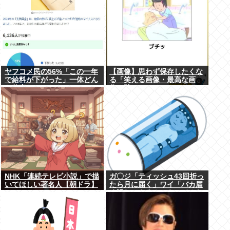
ヤフコメ民の56%「この一年
【画像】思わず保存したくな
で給料が下がった」一体どん
る「笑える画像・最高な画
な仕事してんだよこいつ
像」貼っていけwww
ら！？
NHK「連続テレビ小説」で描
ガ〇ジ「ティッシュ43回折っ
いてほしい著名人【朝ドラ】
たら月に届く」ワイ「バカ届
く訳ねーやろ！ｗやってみた
ろ！ｗ」