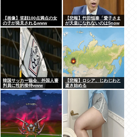
【画像】笑顔100点満点の女
【悲報】竹田恒泰「愛子さま
の子が発見されるwww
が天皇になれないのはSnow
Manに女がいないのと同じ」
X民「養子案はSnow Manに
竹田恒泰が入るようなもの」
韓国サッカー協会、外国人審
【悲報】ロシア、じわじわと
判員に性的接待www
逝き始める