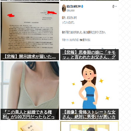
と簡単にイケる」 これ出来な
リクサーやろ…
いヤツはゲイ
【悲報】思春期の娘に「キモ
【悲報】開示請求が届いた…
ッ」と言われたお父さん、グ
レる
『この美人と結婚できる権
【画像】骨格ストレートな女
利』が100万円だったらどっ
さん、絶対に男受けが悪いカ
ち選ぶwww
ラダになってしまうｗｗｗ