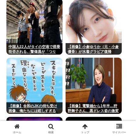
る・・・・・・・・・
中国人22人がタイの空港で搭乗
【画像】小倉ゆうか（元・小倉
拒否される、警備員が「つり
優香）が水着グラビア復帰
目」ジェスチャー―香港メディ
ア [8/6]
【画像】令和のJKの待ち受け
【画像】電撃婚から1年半…狩
画像、俺たちには眩しすぎる
野舞子さん、黒ドレス姿の激変
www
近影に衝撃！
ホーム
検索
トップ
サイドバー