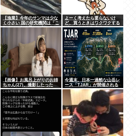
【漁業】今年のサンマは少な
よーく考えたら要らないけ
く小さい 国の研究機関は「こ
ど、買うときはワクワクする
れまでになく厳しい年にな
ガジェットおしえろ
る」
【画像】お風呂上がりのお姉
今週末、日本一過酷な山岳レ
ちゃん(27)、撮影したった
ース「TJAR」が開催される
www