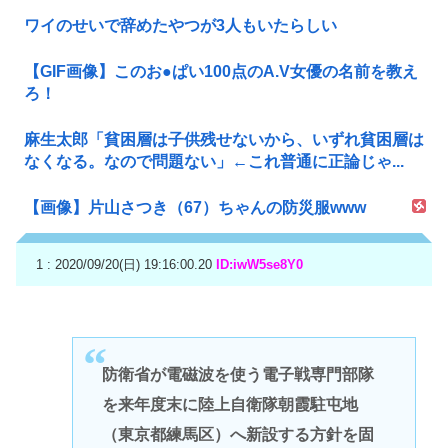
ワイのせいで辞めたやつが3人もいたらしい
【GIF画像】このお●ぱい100点のA.V女優の名前を教え
ろ！
麻生太郎「貧困層は子供残せないから、いずれ貧困層は
なくなる。なので問題ない」←これ普通に正論じゃ...
【画像】片山さつき（67）ちゃんの防災服www
1 : 2020/09/20(日) 19:16:00.20
ID:iwW5se8Y0
防衛省が電磁波を使う電子戦専門部隊
を来年度末に陸上自衛隊朝霞駐屯地
（東京都練馬区）へ新設する方針を固