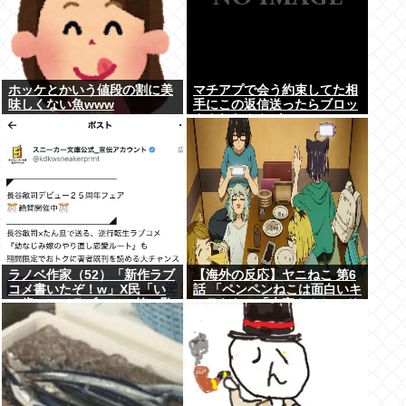
ホッケとかいう値段の割に美
マチアプで会う約束してた相
味しくない魚www
手にこの返信送ったらブロッ
クされたんやが
ラノベ作家（52）「新作ラブ
【海外の反応】ヤニねこ 第6
コメ書いたぞ！w」X民「い
話 「ペンペンねこは面白いキ
い歳こいてラブコメ（笑）恥
ャラだな」「大家さんとのド
ずかしくないの？」
ライブのシーン、リアルすぎ
て辛かった」