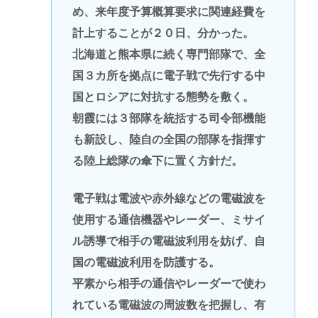
め、来年度予算概算要求に関連経費を
計上することが２０日、分かった。
北海道と熊本県に続く専門部隊で、全
国３カ所を拠点に電子戦で先行する中
国とロシアに対抗する態勢を敷く。
朝霞には３部隊を統括する司令部機能
も新設し、陸自の全国の部隊を指揮す
る陸上総隊の傘下に置く方針だ。
電子戦は電波や赤外線などの電磁波を
使用する通信機器やレーダー、ミサイ
ル誘導で相手の電磁波利用を妨げ、自
国の電磁波利用を防護する。
平素から相手の通信やレーダーで使わ
れている電磁波の周波数を把握し、有