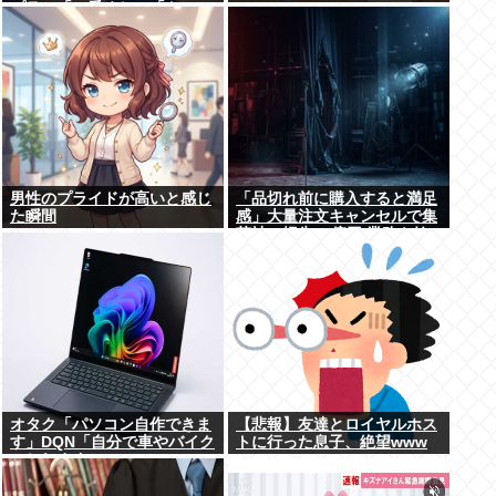
プラ」「一番くじ」「トレ
カ」など大人向け商材好調で
男性のプライドが高いと感じ
「品切れ前に購入すると満足
た瞬間
感」大量注文キャンセルで集
英社の損失43億円 業務を妨
害した疑いで32歳女を逮捕
オタク「パソコン自作できま
【悲報】友達とロイヤルホス
す」DQN「自分で車やバイク
トに行った息子、絶望www
いじれます」