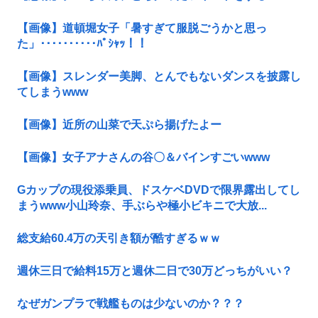
【画像】道頓堀女子「暑すぎて服脱ごうかと思っ
た」･･････････ﾊﾟｼｬｯ！！
【画像】スレンダー美脚、とんでもないダンスを披露し
てしまうwww
【画像】近所の山菜で天ぷら揚げたよー
【画像】女子アナさんの谷〇＆バインすごいwww
Gカップの現役添乗員、ドスケベDVDで限界露出してし
まうwww小山玲奈、手ぶらや極小ビキニで大放...
総支給60.4万の天引き額が酷すぎるｗｗ
週休三日で給料15万と週休二日で30万どっちがいい？
なぜガンプラで戦艦ものは少ないのか？？？