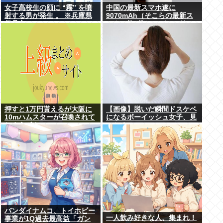
女子高校生の顔に “霧” を噴
中国の最新スマホ遂に
射する男が発生 。 ※兵庫県
9070mAh（そこらの最新ス
伊丹市
マホの約2倍）のバッテリー
を積んでしまうwww
押すと1万円貰えるが大阪に
【画像】脱いだ瞬間ドスケベ
10mハムスターが召喚されて
になるボーイッシュ女子、見
しまうボタン
つかるwww
バンダイナムコ、トイホビー
一人飲み好きな人、集まれ！
事業が1Q過去最高益「ガン