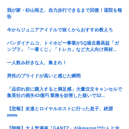
我が家・杉山裕之、自力歩行できるまで回復！退院を報
告
今からジュニアアイドルで抜くからおすすめ教えろ
バンダイナムコ、トイホビー事業が1Q過去最高益「ガ
ンプラ」「一番くじ」「トレカ」など大人向け商材...
一人飲み好きな人、集まれ！
男性のプライドが高いと感じた瞬間
「品切れ前に購入すると満足感」大量注文キャンセルで
集英社の損失43億円 業務を妨害した疑いで32...
【悲報】友達とロイヤルホストに行った息子、絶望
www
【朗報】大人気漫画「GANTZ」がAmazonでなんと全