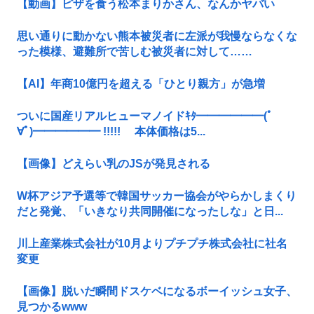
【動画】ピザを食う松本まりかさん、なんかヤバい
思い通りに動かない熊本被災者に左派が我慢ならなくな
った模様、避難所で苦しむ被災者に対して……
【AI】年商10億円を超える「ひとり親方」が急増
ついに国産リアルヒューマノイドｷﾀ━━━━━━(ﾟ
∀ﾟ)━━━━━━ !!!!! 本体価格は5...
【画像】どえらい乳のJSが発見される
W杯アジア予選等で韓国サッカー協会がやらかしまくり
だと発覚、「いきなり共同開催になったしな」と日...
川上産業株式会社が10月よりプチプチ株式会社に社名
変更
【画像】脱いだ瞬間ドスケベになるボーイッシュ女子、
見つかるwww