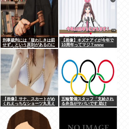
刑事裁判には「疑わしきは罰
【画像】キズナアイが今年で
せず」という原則があるのに
10周年ってマジ？www
なぜ「性交の同意がなかっ
た」という確かめようが無い
もので有罪になるの？
【画像】サナ、スカートがめ
五輪警備スタッフ「支給され
くれえっちなショーツ丸見え
る弁当がヤバいです 助け
www
て…」