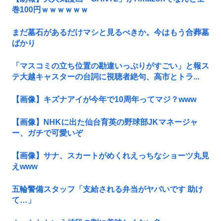
巻100円ｗｗｗｗｗｗ
まだ墓石があるだけマシと見るべきか。今はもう合葬墓
ばかり
「マスコミの立ち位置の勘違いっぷりがすごい」と報ス
テ大越キャスターの台詞に視聴者絶句、高市とトラ...
【画像】キズナアイが今年で10周年ってマジ？www
【画像】NHKに出た仙台育英の野球部JKマネージャ
ー、ガチで可愛いぞ
【画像】サナ、スカートがめくれえっちなショーツ丸見
えwww
五輪警備スタッフ「支給される弁当がヤバいです 助け
て…」