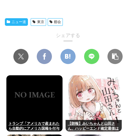
ニュー速
東京
都会
シェアする
トランプ「アメリカで産まれた
【朗報】みいちゃんと山田さ
ら自動的にアメリカ国籍を付与
ん、ハッピーエンド確定最後は
するのをやめる！」
ママに埋葬され