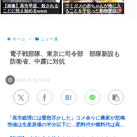
【画像】高市早苗、殺される
ウミガメの赤ちゃんが海に入
ことに怯え始めるwww
ることを手伝った動物愛誤の
偽善者、最悪の結末を迎える
ホーム
ニュー速
電子戦部隊、東京に司令部 部隊新設も
防衛省、中露に対抗
2020.09.20 19:48
「高市総理には愛想尽かした」コメ余りに農家が悲鳴
売値は生産原価の半分以下に…肥料代や燃料代は高...