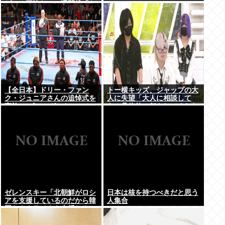
ゲーム三昧だ」一週間後「お
届け物でーす」（ヽ´ん`）
「そう…」
【全日本】ドリー・ファン
トー横キッズ、ジャップの大
ク・ジュニアさんの追悼式を
人に失望「大人に相談して
実施 スピニング・トー・ホー
も、具体的に何もしてくれな
ルドも流れる
い。結果的に傷つく。福祉は
自由が奪われる」
ゼレンスキー「北朝鮮がロシ
日本は核を持つべきだと思う
アを支援しているのだから韓
人集合
国もウクライナを支援しろ」