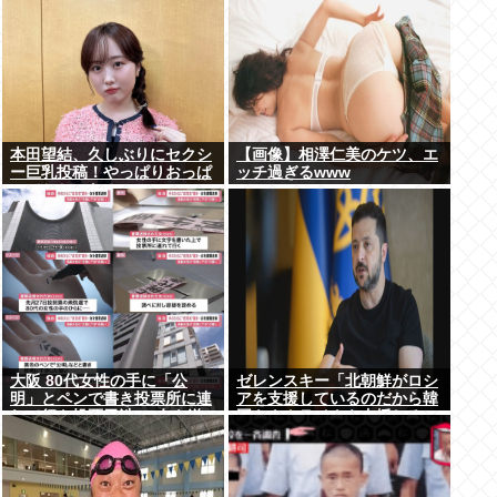
本田望結、久しぶりにセクシ
【画像】相澤仁美のケツ、エ
ー巨乳投稿！やっぱりおっぱ
ッチ過ぎるwww
いでかかった！
大阪 80代女性の手に「公
ゼレンスキー「北朝鮮がロシ
明」とペンで書き投票所に連
アを支援しているのだから韓
れて行き投票干渉 60女を送
国もウクライナを支援しろ」
検【いさ酒場】