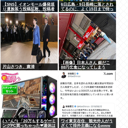
【SNS】イオンモール爆発巡
6日広島・9日長崎に落とされ
り遺族装う投稿拡散、投稿者
てるのに、よく15日まで待っ
「閲覧数稼ぎや承認欲求止ま
たよな
らなくなった」
【画像】日本人さん 銀だこ
片山さつき、粛清
88円乞食になってしまう
(ヽ^ん^) 「20万もするゲーミ
ワイ東京在住、観光外人がう
ングPC買っちゃった❤連休は
ざくて排外主義になるwww