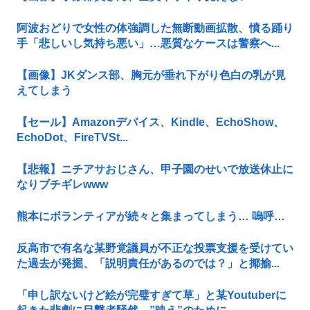
阿波おどりで女性の体強調した無断動画拡散、憤る踊り
手「悲しいし気持ち悪い」…悪質なケースは警察へ...
【画像】JKダンス部、胸元が垂れ下がり色白の乳が見
えてしまう
【セール】Amazonデバイス、Kindle、EchoShow、
EchoDot、FireTVSt...
【悲報】ニチアサおじさん、甲子園のせいで放送休止に
なりブチギレwww
熊本にボランティアが続々と集まってしまう… 嗚呼…
反高市で有名な某野党議員が不正な投票支援を受けてい
た過去が発掘、「説明責任があるのでは？」と揶揄...
「申し訳ないけど絵が完璧すぎて草」と某Youtuberに