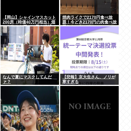
【岡山】シャインマスカット
焼肉ライクで2170円食べ放
200房（時価40万円相当）畑
題！今どき2170円の肉食べ放
から盗んだ疑いで男を逮捕 ネ
題なんてないぞ！
ットで販売
なんで夏にマスクしてんだ
【悲報】京大生さん、ノリが
ァ？
寒すぎる