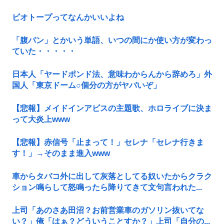
ビオトープってなんかいいよね
「腹パン」とかいう単語、いつの間にか使い方が変わっ
ていた・・・・・
日本人「ヤードポンド法、意味わからんから辞めろ」外
国人「東京ドーム○個分の方がヤバいぞ」
【悲報】メイドインアビスの主題歌、ホロライブに決ま
って大炎上www
【悲報】赤信号「止まって！」セレナ「セレナ行きま
す！」→そのまま進入www
車からタバコ外に出して灰落としてる奴いたからクラク
ション鳴らして怒鳴ったら降りてきて文句言われた...
上司「あのさあ田沼？お前営業車のガソリン抜いてな
い？」俺「はぁ？どういうことすか？」上司「自分の...