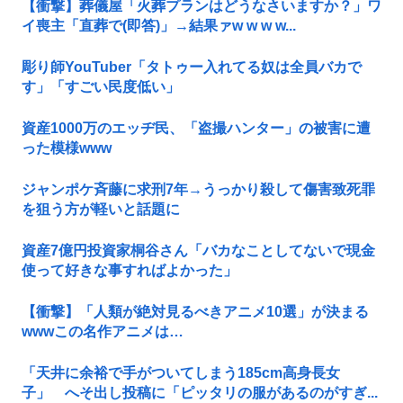
【衝撃】葬儀屋「火葬プランはどうなさいますか？」ワ
イ喪主「直葬で(即答)」→結果ァw w w w...
彫り師YouTuber「タトゥー入れてる奴は全員バカで
す」「すごい民度低い」
資産1000万のエッヂ民、「盗撮ハンター」の被害に遭
った模様www
ジャンポケ斉藤に求刑7年→うっかり殺して傷害致死罪
を狙う方が軽いと話題に
資産7億円投資家桐谷さん「バカなことしてないで現金
使って好きな事すればよかった」
【衝撃】「人類が絶対見るべきアニメ10選」が決まる
wwwこの名作アニメは…
「天井に余裕で手がついてしまう185cm高身長女
子」 へそ出し投稿に「ピッタリの服があるのがすぎ...