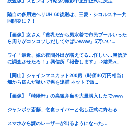
捜査線』スピンオフ作品の撮影中止が正式に決定
陸自の多用途ヘリUH-60後継は、三菱・シコルスキー共
同開発に？！
【画像】女さん「貧乳だから男水着で市民プールいった
ら周りがコソコソしだしてやばいwww」5万いい...
ワイ「最近、嫁の夜間外出が増えてる…怪しい…興信所
に調査させたろ！」興信所「報告します」⇒結果w...
【岡山】シャインマスカット200房（時価40万円相当）
畑から盗んだ疑いで男を逮捕 ネットで販...
【画像】「崎陽軒」の高級弁当を大量購入したでwww
ジャンポケ斎藤、乞食ライバーと化し正式に終わる
スマホから謎のレーザーが出るようになった…