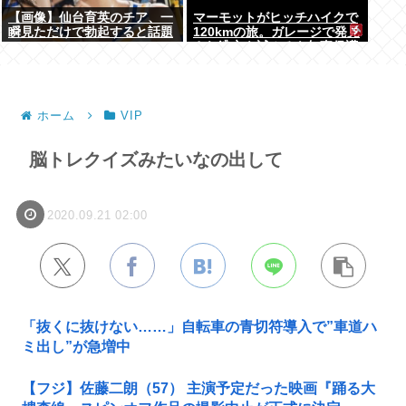
【画像】仙台育英のチア、一
マーモットがヒッチハイクで
瞬見ただけで勃起すると話題
120kmの旅。ガレージで発見
に
され逃亡を試みるも無事保護
ホーム
VIP
脳トレクイズみたいなの出して
2020.09.21 02:00
「抜くに抜けない……」自転車の青切符導入で”車道ハ
ミ出し”が急増中
【フジ】佐藤二朗（57） 主演予定だった映画『踊る大