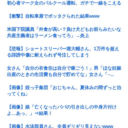
初心者マーク女のパルクール運転、ガチで一線をこえる
【衝撃】自転車屋でボッタクられた結果www
米国下院議員「外食が高い？負け犬どもお前らみたいな
共産主義者はラーメン食ってろ」→炎上
【悲報】ショートスリーパー堀大輔さん、1万件を超え
る誹謗中傷に耐えられず号泣してしまう
女さん「自分の衣食住は自分で稼ごう！」男「ほな妊娠
出産のときの生活費も自分で貯めてな」女さん「─...
【画像】姪っ子集団「おじちゃん、夏休みの間ずっと泊
ってくね」
【画像】娘「亡くなったパパの引き出しの中身片付け
よ…あっ、」⇒結果！
【画像】水泳部員さん、全員ギリギリ見えないwww