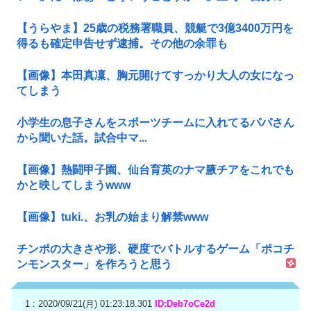
【うらやま】25歳の税務署職員、競艇で3億3400万円を
得るも確定申告せず逮捕。その他の余罪も
【画像】本田真凜、胸元開けてすっかり大人の女になっ
てしまう
小学生の息子さんをスポーツチームに入れてるパパさん
から聞いた話。試合中マ...
【画像】熱闘甲子園、仙台育英のナマ腋チアをこれでも
かと映してしまうwww
【画像】tuki.、お乳の始まり解禁www
チンポの大きさや形、硬度でバトルするゲーム「ポコチ
ンモンスター」を作ろうと思う
1 : 2020/09/21(月) 01:23:18.301
ID:Deb7oCe2d