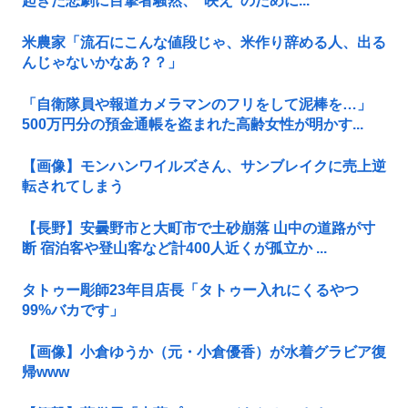
起きた悲劇に目撃者騒然、”映え”のために...
米農家「流石にこんな値段じゃ、米作り辞める人、出る
んじゃないかなあ？？」
「自衛隊員や報道カメラマンのフリをして泥棒を…」
500万円分の預金通帳を盗まれた高齢女性が明かす...
【画像】モンハンワイルズさん、サンブレイクに売上逆
転されてしまう
【長野】安曇野市と大町市で土砂崩落 山中の道路が寸
断 宿泊客や登山客など計400人近くが孤立か ...
タトゥー彫師23年目店長「タトゥー入れにくるやつ
99%バカです」
【画像】小倉ゆうか（元・小倉優香）が水着グラビア復
帰www