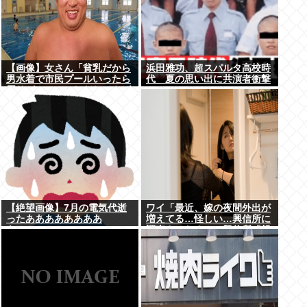
【画像】女さん「貧乳だから
浜田雅功、超スパルタ高校時
男水着で市民プールいったら
代 夏の思い出に共演者衝撃
周りがコソコソしだしてやば
いwww」5万いいね
【絶望画像】7月の電気代逝
ワイ「最近、嫁の夜間外出が
ったああああああああ
増えてる…怪しい…興信所に
あ！！！！！
調査させたろ！」興信所「報
告します」⇒結果www