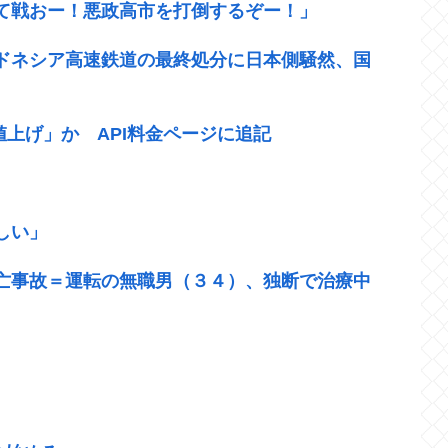
て戦おー！悪政高市を打倒するぞー！」
ドネシア高速鉄道の最終処分に日本側騒然、国
幅値上げ」か API料金ページに追記
しい」
亡事故＝運転の無職男（３４）、独断で治療中