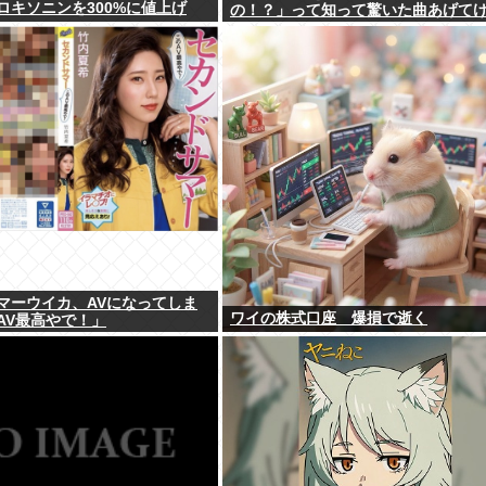
ロキソニンを300%に値上げ
の！？」って知って驚いた曲あげて
マーウイカ、AVになってしま
ワイの株式口座 爆損で逝く
AV最高やで！」