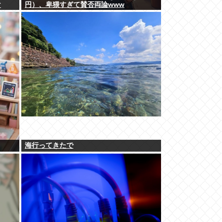
け
円）、卑猥すぎて賛否両論www
海行ってきたで