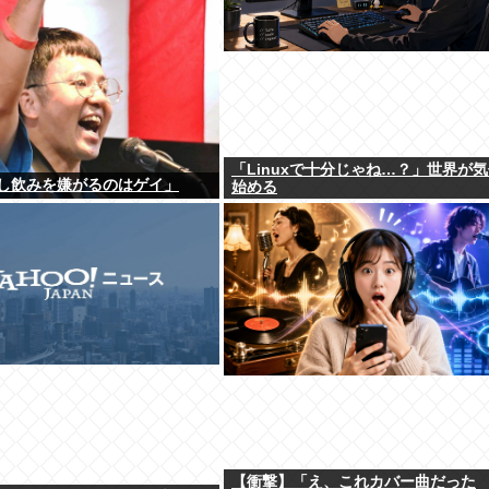
「Linuxで十分じゃね…？」世界が
し飲みを嫌がるのはゲイ」
始める
【衝撃】「え、これカバー曲だった