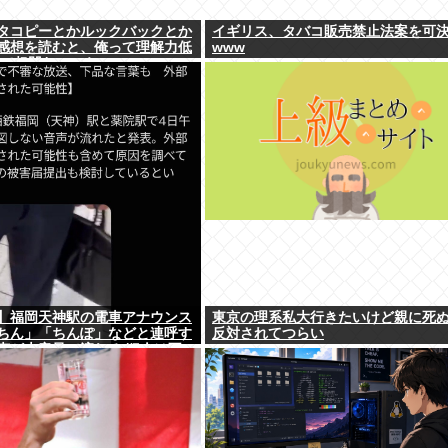
タコピーとかルックバックとか
イギリス、タバコ販売禁止法案を可
感想を読むと、俺って理解力低
www
って超凹む。つらい」
】福岡天神駅の電車アナウンス
東京の理系私大行きたいけど親に死
ちん」「ちんぽ」などと連呼す
反対されてつらい
声が大音量で流れる 犯人は不