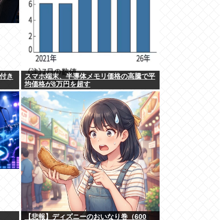
気付き
スマホ端末、半導体メモリ価格の高騰で平
均価格が8万円を超す
【悲報】ディズニーのおいなり巻（600