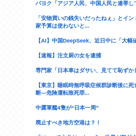
パヨク「アジア人民、中国人民と連帯し
「安物買いの銭失いだったねぇ」とイン
家予算は使わないと...
【AI】中国DeepSeek、近日中に「大
【速報】注文厨の女を逮捕
専門家「日本車はダサい、見てて恥ずか
【東京】睡眠時無呼吸症候群診断後に死
断―危険運転致死罪...
中露軍艦4隻が“日本一周”
廃止すべき地方空港は？！