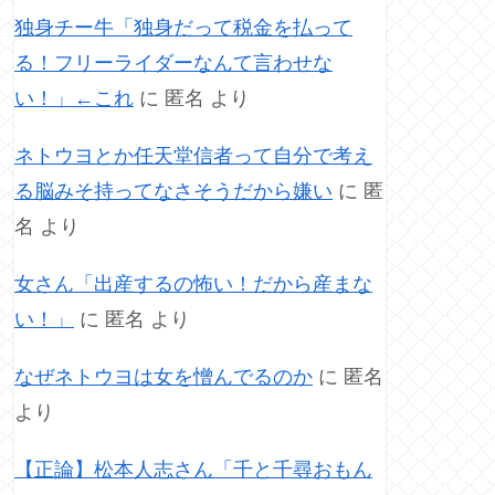
独身チー牛「独身だって税金を払って
る！フリーライダーなんて言わせな
い！」←これ
に
匿名
より
ネトウヨとか任天堂信者って自分で考え
る脳みそ持ってなさそうだから嫌い
に
匿
名
より
女さん「出産するの怖い！だから産まな
い！」
に
匿名
より
なぜネトウヨは女を憎んでるのか
に
匿名
より
【正論】松本人志さん「千と千尋おもん