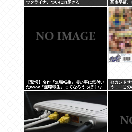
ウクライナ、ついに力尽きる
高市早苗、
【驚愕】名作『無職転生』凄い事に気付い
セカンドサ
たwww『無職転生』ってなろうっぽくな
う…「この
いからおすすめって言われたから見たのだ
けど…もしかして…