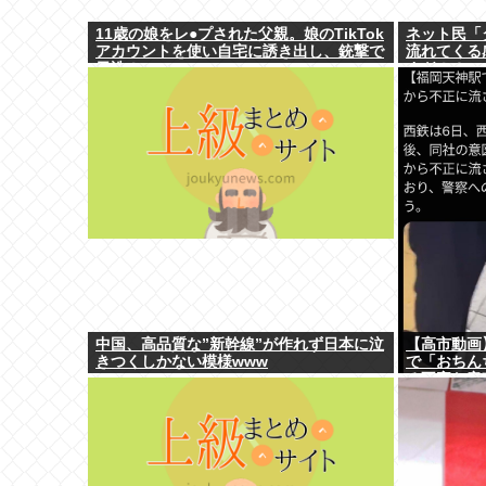
11歳の娘をレ●プされた父親。娘のTikTok
ネット民「
アカウントを使い自宅に誘き出し、銃撃で
流れてくる
天誅！
すぎ！？ 
中国、高品質な”新幹線”が作れず日本に泣
【高市動画
きつくしかない模様www
で「おちん
る不審な音
明