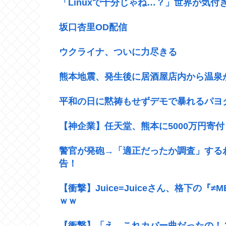
「Linuxで十分じゃね…？」世界が気付
坂口杏里OD配信
ウクライナ、ついに力尽きる
熊本地震、発生後に居酒屋店内から温泉
平和の日に黙祷もせずデモで暴れるパヨ
【神企業】任天堂、熊本に5000万円寄付
警官が発砲→「適正だったか調査」する
告！
【衝撃】Juice=Juiceさん、格下の
ｗｗ
【衝撃】「え、これカバー曲だったの！