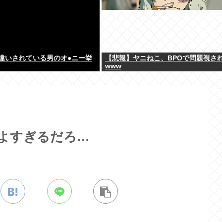
違いされている男のオ●ニー挙
【悲報】ヤニねこ、BPOで問題視さ
www
よすぎるだろ…