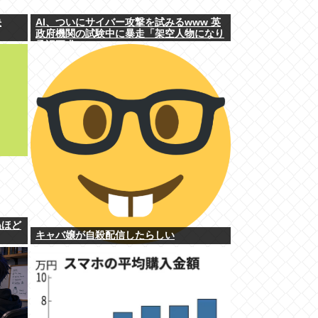
決
AI、ついにサイバー攻撃を試みるwww 英
政府機関の試験中に暴走「架空人物になり
承認要求」
ぬほど
キャバ嬢が自殺配信したらしい