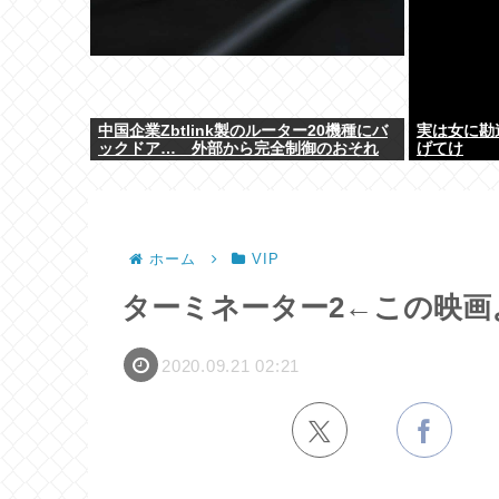
中国企業Zbtlink製のルーター20機種にバ
実は女に勘
ックドア… 外部から完全制御のおそれ
げてけ
ホーム
VIP
ターミネーター2←この映画
2020.09.21 02:21