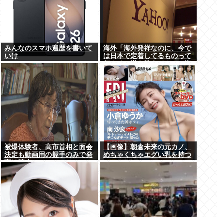
みんなのスマホ遍歴を書いて
海外「海外発祥なのに、今で
いけ
は日本で定着してるものって
何？その逆も教えて！」（海
外の反応）
被爆体験者、高市首相と面会
【画像】朝倉未来の元カノ、
決定も動画用の握手のみで発
めちゃくちゃエグい乳を持つ
言は禁止www