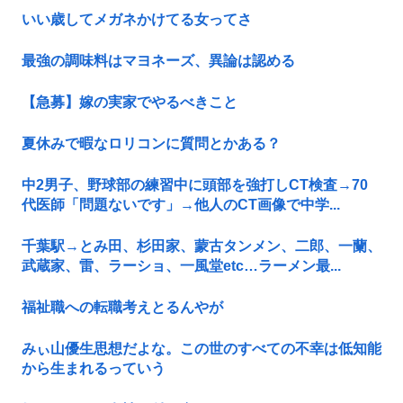
いい歳してメガネかけてる女ってさ
最強の調味料はマヨネーズ、異論は認める
【急募】嫁の実家でやるべきこと
夏休みで暇なロリコンに質問とかある？
中2男子、野球部の練習中に頭部を強打しCT検査→70
代医師「問題ないです」→他人のCT画像で中学...
千葉駅→とみ田、杉田家、蒙古タンメン、二郎、一蘭、
武蔵家、雷、ラーショ、一風堂etc…ラーメン最...
福祉職への転職考えとるんやが
みぃ山優生思想だよな。この世のすべての不幸は低知能
から生まれるっていう