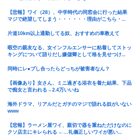
【悲報】ワイ（28）、中学時代の同窓会に行った結果
マジで絶望してしまう・・・・・・理由がこちら・...
片道10km以上通勤してる奴、おすすめの車教えて
暇空の親友なる、女インフルエンサーに粘着してストッ
キングについて語りだし嫌儲卿として格を見せつけ...
同時にレ●プし合ったらどっちが被害者なん？
【画像あり】女さん、ミニ過ぎる浴衣を着た結果、下品
で痴女と言われる→2.4万いいね
海外ドラマ、リアルだとガチのマジで語れる奴がいない
www
【悲報】ラーメン屋ワイ、親切で器を重ねただけなのに
クソ店主にキレられる ←…礼儀正しいワイが悪い...