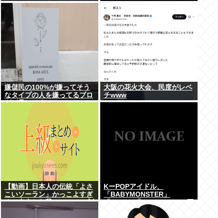
嫌儲民の100%が嫌ってそう
大阪の花火大会、民度がレベ
なタイプの人を嫌ってるブロ
チwww
グが見つかる
【動画】日本人の伝統「よさ
KーPOPアイドル、
こいソーラン」かっこよすぎ
「BABYMONSTER」
る。古来から我々のDNAに刻
「ILLIT」「RESCENE」の三
まれた踊り
国志時代に突入！