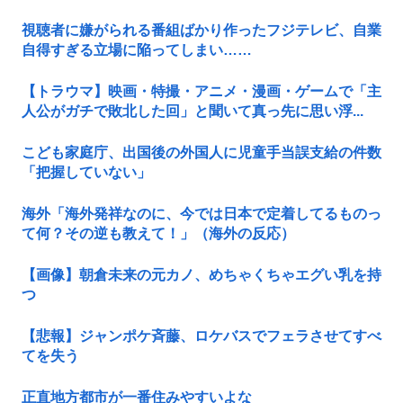
視聴者に嫌がられる番組ばかり作ったフジテレビ、自業
自得すぎる立場に陥ってしまい……
【トラウマ】映画・特撮・アニメ・漫画・ゲームで「主
人公がガチで敗北した回」と聞いて真っ先に思い浮...
こども家庭庁、出国後の外国人に児童手当誤支給の件数
「把握していない」
海外「海外発祥なのに、今では日本で定着してるものっ
て何？その逆も教えて！」（海外の反応）
【画像】朝倉未来の元カノ、めちゃくちゃエグい乳を持
つ
【悲報】ジャンポケ斉藤、ロケバスでフェラさせてすべ
てを失う
正直地方都市が一番住みやすいよな