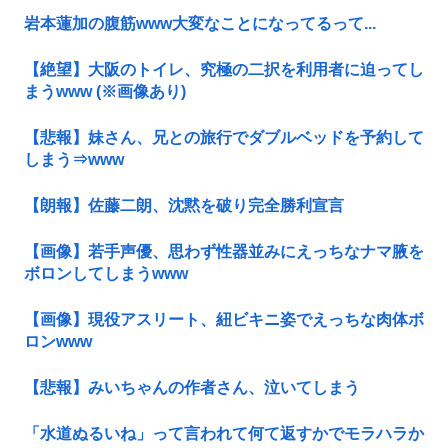
岩本蓮加の腹筋www大変なことになってるって...
【絶望】大阪のトイレ、究極の二択を利用者に迫ってし
まうwww (※画像あり)
【悲報】妹さん、兄との旅行でダブルベッドを予約して
しまう⇒www
【朗報】佐藤二朗、沈黙を破り完全勝利宣言
【画像】若手声優、思わず性器並みにえっちなナマ腋を
ボロンしてしまうwww
【画像】現役アスリート、紐ビキニ姿でえっちな肉体ボ
ロンwww
【悲報】みいちゃんの作者さん、泣いてしまう
「水道ぬるいね」って言われて何て返すかでモラハラか