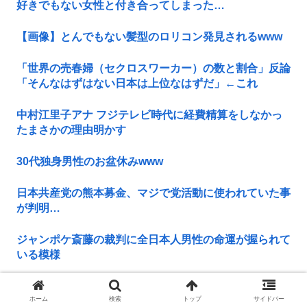
好きでもない女性と付き合ってしまった…
【画像】とんでもない髪型のロリコン発見されるwww
「世界の売春婦（セクロスワーカー）の数と割合」反論
「そんなはずはない日本は上位なはずだ」←これ
中村江里子アナ フジテレビ時代に経費精算をしなかっ
たまさかの理由明かす
30代独身男性のお盆休みwww
日本共産党の熊本募金、マジで党活動に使われていた事
が判明…
ジャンポケ斎藤の裁判に全日本人男性の命運が握られて
いる模様
【急募】敵「きのこ派？たけのこ派？」←こいつを少し
だけイラつかせる回答
ホーム
検索
トップ
サイドバー