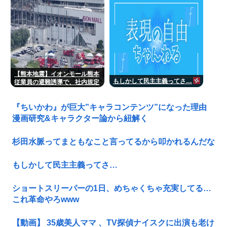
【熊本地震】イオンモール熊本
もしかして民主主義ってさ…
従業員の避難誘導で、社内規定
に抵触か
『ちいかわ』が巨大”キャラコンテンツ”になった理由
漫画研究&キャラクター論から紐解く
杉田水脈ってまともなこと言ってるから叩かれるんだな
もしかして民主主義ってさ…
ショートスリーパーの1日、めちゃくちゃ充実してる…
これ革命やろwww
【動画】 35歳美人ママ 、TV探偵ナイスクに出演も老け