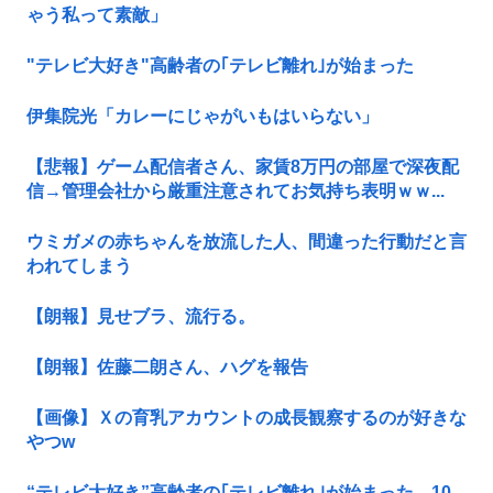
ゃう私って素敵」
"テレビ大好き"高齢者の｢テレビ離れ｣が始まった
伊集院光「カレーにじゃがいもはいらない」
【悲報】ゲーム配信者さん、家賃8万円の部屋で深夜配
信→管理会社から厳重注意されてお気持ち表明ｗｗ...
ウミガメの赤ちゃんを放流した人、間違った行動だと言
われてしまう
【朗報】見せブラ、流行る。
【朗報】佐藤二朗さん、ハグを報告
【画像】Ｘの育乳アカウントの成長観察するのが好きな
やつw
“テレビ大好き”高齢者の｢テレビ離れ｣が始まった…10