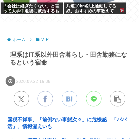
「会社は継ぎたくない」と言
片道10km以上通勤してる
って大学中退後に就活するも
奴、おすすめの車教えて
全滅。アルバイトすら受から
ない元彼
ホーム
VIP
理系はIT系以外田舎暮らし・田舎勤務にな
るという宿命
2020.09.22 16:39
国税不祥事、「前例ない事態次々」に危機感 「パパ
活」、情報漏えいも