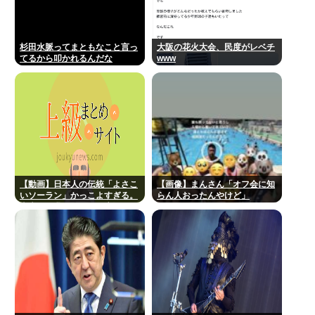
杉田水脈ってまともなこと言っ
大阪の花火大会、民度がレベチ
てるから叩かれるんだな
www
【動画】日本人の伝統「よさこ
【画像】まんさん「オフ会に知
いソーラン」かっこよすぎる。
らん人おったんやけど」
古来から我々のDNAに刻まれた
踊り