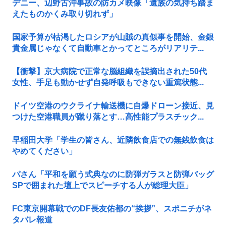
デニー、辺野古沖事故の防カメ映像「遺族の気持ち踏ま
えたものかくみ取り切れず」
国家予算が枯渇したロシアが山賊の真似事を開始、金銀
貴金属じゃなくて自動車とかってところがリアリテ...
【衝撃】京大病院で正常な脳組織を誤摘出された50代
女性、手足も動かせず自発呼吸もできない重篤状態...
ドイツ空港のウクライナ輸送機に自爆ドローン接近、見
つけた空港職員が蹴り落とす…高性能プラスチック...
早稲田大学「学生の皆さん、近隣飲食店での無銭飲食は
やめてください」
パさん「平和を願う式典なのに防弾ガラスと防弾バッグ
SPで囲まれた壇上でスピーチする人が総理大臣」
FC東京開幕戦でのDF長友佑都の“挨拶”、スポニチがネ
タバレ報道