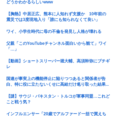
どうかわかるらしいwww
【胸熱】中居正広、熊本に人知れず支援か 10年前の
震災では3度現地入り「誰にも知られなくて良い」
ワイ、小学生時代に母の不倫を発見し人格が壊れる
父親「このYouTubeチャンネル面白いから観て」ワイ
「…」
【動画】ショートスリーパー堀大輔、高須幹弥にブチギ
レ
国連が事実上の機能停止に陥りつつあると関係者が告
白、特に役に立たないくせに高給だけ毟り取った結果...
【謎】サウジ・パキスタン・トルコが軍事同盟…これど
こと戦う気？
インフルエンサー「20歳でアルファード一括で買えち