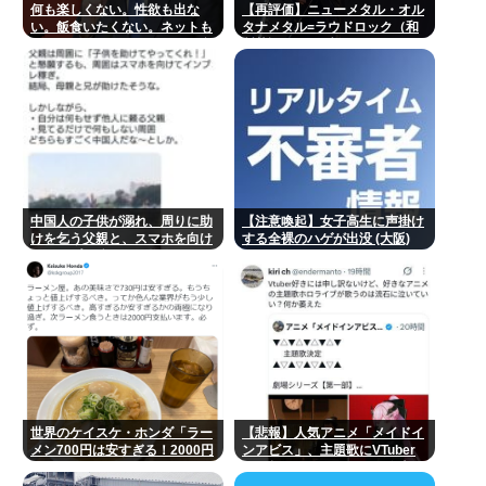
何も楽しくない。性欲も出な
【再評価】ニューメタル・オル
い。飯食いたくない。ネットも
タナメタル=ラウドロック（和
ゲームも飽きた。何をしても意
製英語）がZに刺さってるらし
味が無い。安倍晋三
い。お前らがキッズの頃好きだ
ったバンドは何？
中国人の子供が溺れ、周りに助
【注意喚起】女子高生に声掛け
けを乞う父親と、スマホを向け
する全裸のハゲが出没 (大阪)
てインプレ稼ぎの見物人
世界のケイスケ・ホンダ「ラー
【悲報】人気アニメ「メイドイ
メン700円は安すぎる！2000円
ンアビス」、主題歌にVTuber
にするべき」
さん起用でまたまたまた炎上
www