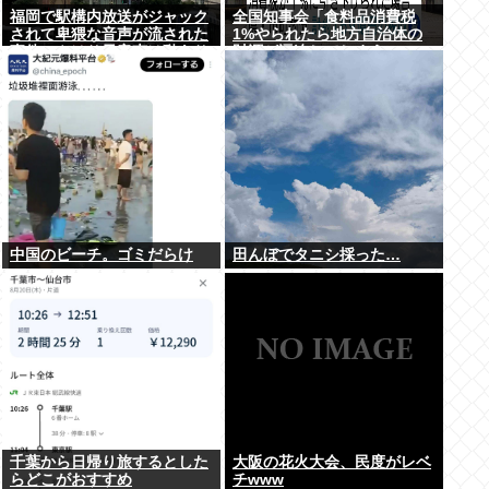
福岡で駅構内放送がジャック
全国知事会「食料品消費税
されて卑猥な音声が流された
1%やられたら地方自治体の
事件、やはり元音声は動あり
財源が逼迫してしまう 」…こ
の動画だった
の流れ地方税増税するしかな
いよ、もう
中国のビーチ。ゴミだらけ
田んぼでタニシ採った…
千葉から日帰り旅するとした
大阪の花火大会、民度がレベ
らどこがおすすめ
チwww