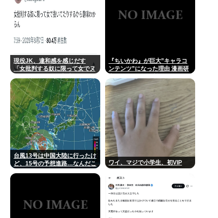
現役JK、違和感を感じだす
『ちいかわ』が巨大”キャラコ
「女批判する奴に限って女でヌ
ンテンツ”になった理由 漫画研
イてたりするから意味わからな
究&キャラクター論から紐解く
くなってきた 」
台風13号は中国大陸に行ったけ
ワイ、マジで小学生、初VIP
ど、15号の予想進路…なんだこ
れ？