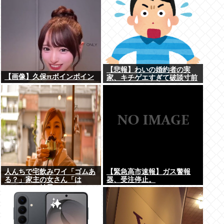
【悲報】わいの婚約者の実
【画像】久保πボインボイン
家、キチゲエすぎて破談寸前
人んちで宅飲みワイ「ゴムあ
【緊急高市速報】ガス警報
る？」家主の女さん「は
器、受注停止。
ぁ？！」⇒結果www