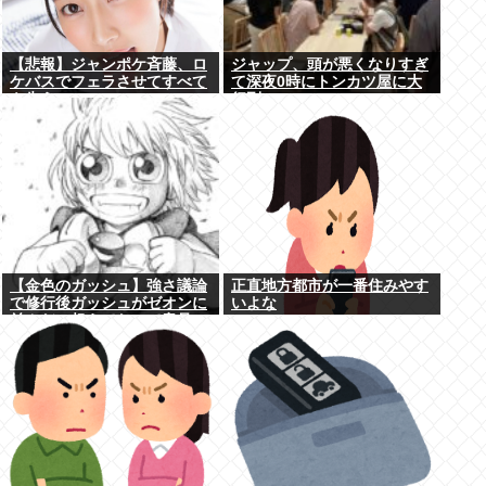
【悲報】ジャンポケ斉藤、ロ
ジャップ、頭が悪くなりすぎ
ケバスでフェラさせてすべて
て深夜0時にトンカツ屋に大
を失う
行列…
【金色のガッシュ】強さ議論
正直地方都市が一番住みやす
で修行後ガッシュがゼオンに
いよな
並んだ、超えてたって意見に
納得いかないんだけど