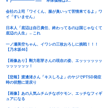
∀ﾟ)━━━━━━ !!!!! 本体価格は5...
会社の上司「ワイくん、服が臭いって苦情来てるよ」ワ
イ「すいません」
日本人「底辺は自己責任、終わってるのは国じゃなくて
底辺の人生」←これ
一ノ瀬美空ちゃん、イワシの三枚おろしに挑戦！！！
【乃木坂46】
【画像あり】剛力彩芽さんの現在の姿、エッッッッッッ
ッッッッッッ！
【悲報】渡邊渚さん「キスしろよ」のヤジでPTSD発症
時の状態に逆戻り
【画像】あの人気ムチムチなポケモン、エッチなフィギ
ュアになる