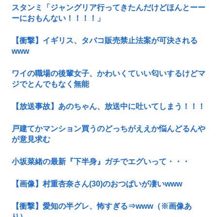
スタンミ「ジャングリア行ってきたんだけどほんとーー
ーにおもんない！！！！」
【衝撃】イギリス、タバコ販売禁止法案が可決される
www
ワイの職場の後輩女子、かわいくていい匂いするけどマ
ジでとんでもなく無能
【放送事故】あのちゃん、放送中に吐いてしまう！！！
戸建てかマンション買うのどっちがええか悩んどるんや
が意見求む
小坂菜緒の最新『下半身』ガチでエグいって・・・
【画像】村重杏奈さん(30)のおつぱいが凄いwww
【衝撃】愛知の半グレ、怖すぎる⇒www（※画像あ
り）