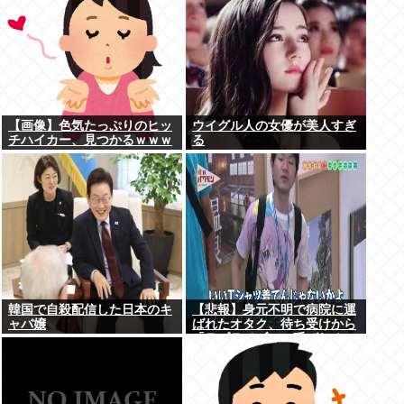
【画像】色気たっぷりのヒッ
ウイグル人の女優が美人すぎ
チハイカー、見つかるｗｗｗ
る
韓国で自殺配信した日本のキ
【悲報】身元不明で病院に運
ャバ嬢
ばれたオタク、待ち受けから
「ラブライブ」と呼ばれる
www