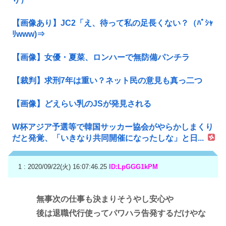
【画像あり】JC2「え、待って私の足長くない？（ﾊﾟｼｬ
ﾘwww)⇒
【画像】女優・夏菜、ロンハーで無防備パンチラ
【裁判】求刑7年は重い？ネット民の意見も真っ二つ
【画像】どえらい乳のJSが発見される
W杯アジア予選等で韓国サッカー協会がやらかしまくり
だと発覚、「いきなり共同開催になったしな」と日...
1 : 2020/09/22(火) 16:07:46.25
ID:LpGGG1kPM
無事次の仕事も決まりそうやし安心や
後は退職代行使ってパワハラ告発するだけやな