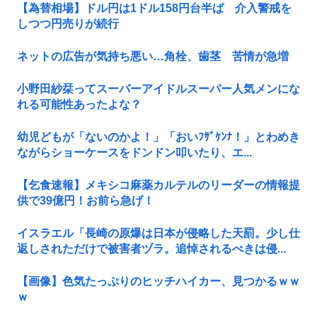
【為替相場】ドル円は1ドル158円台半ば 介入警戒を
しつつ円売りが続行
ネットの広告が気持ち悪い…角栓、歯茎 苦情が急増
小野田紗栞ってスーパーアイドルスーパー人気メンにな
れる可能性あったよな？
幼児どもが「ないのかよ！」「おいﾌｻﾞｹﾝﾅ！」とわめき
ながらショーケースをドンドン叩いたり、エ...
【乞食速報】メキシコ麻薬カルテルのリーダーの情報提
供で39億円！お前ら急げ！
イスラエル「長崎の原爆は日本が侵略した天罰。少し仕
返しされただけで被害者ヅラ。追悼されるべきは侵...
【画像】色気たっぷりのヒッチハイカー、見つかるｗｗ
ｗ