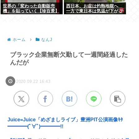
世界の「変わった自動販売
西日本、お盆は灼熱地獄へ
機」を貼っていく【珍百景】
一方で東日本は気温が下がる
ホーム
なんJ
ブラック企業無断欠勤して一週間経過した
んだが
2020.09.22 16:43
Juice=Juice「めざましライブ」豊洲PIT公演画像ｷﾀ
━━━━(ﾟ∀ﾟ)━━━━!!