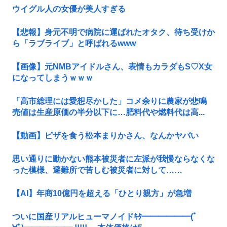
ウイグル人の女優が美人すぎる
【悲報】身元不明で病院に運ばれたオタク、待ち受けか
ら「ラブライブ」と呼ばれるwww
【画像】元NMBアイドルさん、表情もカラダもS♡X女
になってしまうｗｗｗ
「高市総理には愛想尽かした」コメ余りに農家が悲鳴
売値は生産原価の半分以下に…肥料代や燃料代は高...
【動画】ピザを食う松本まりかさん、なんかヤバい
思い通りに動かない熊本被災者に左派が我慢ならなくな
った模様、避難所で苦しむ被災者に対して……
【AI】年商10億円を超える「ひとり親方」が急増
ついに国産リアルヒューマノイドｷﾀ━━━━━━(ﾟ