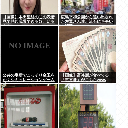
【画像】本田望結のこの表情
広島平和公園から追い出され
見て勃起我慢できる奴、いる
た左翼さん達、流石にキモい
ん？
と話題に
公共の場所でこっそり金玉を
【画像】富裕層が食べてる
かくシミュレーションゲーム
「恵方巻」がこちらwww
「Ball Scratch Simulator」
がSteamで発表される