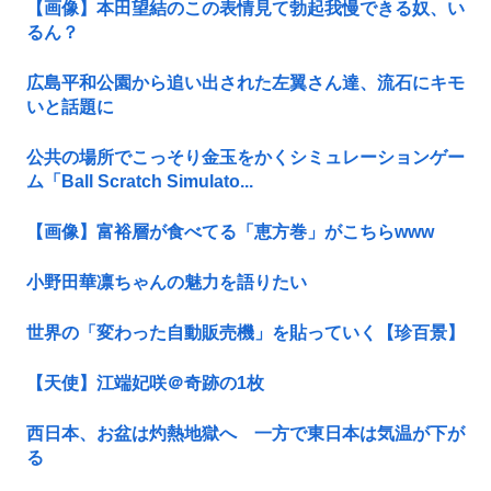
【画像】本田望結のこの表情見て勃起我慢できる奴、い
るん？
広島平和公園から追い出された左翼さん達、流石にキモ
いと話題に
公共の場所でこっそり金玉をかくシミュレーションゲー
ム「Ball Scratch Simulato...
【画像】富裕層が食べてる「恵方巻」がこちらwww
小野田華凛ちゃんの魅力を語りたい
世界の「変わった自動販売機」を貼っていく【珍百景】
【天使】江端妃咲＠奇跡の1枚
西日本、お盆は灼熱地獄へ 一方で東日本は気温が下が
る