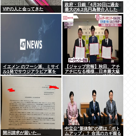
政府・日銀「4月30日に過去
VIPの人と会ってきた
最大の6.2兆円為替介入した
よ！褒めてよ！」
イエメン のフーシ派、ミサイ
【ジャップ悲報】秋田、アチ
ル1発でサウジアラビア軍を
アチになる模様…日本最大級
全滅させてしまうww
のAIデータセンター建設決
定！整備費は2兆円！
中立公”新体制”の壁は「ボト
開示請求が届いた…
ムアップ」？ 合流のカギ握る