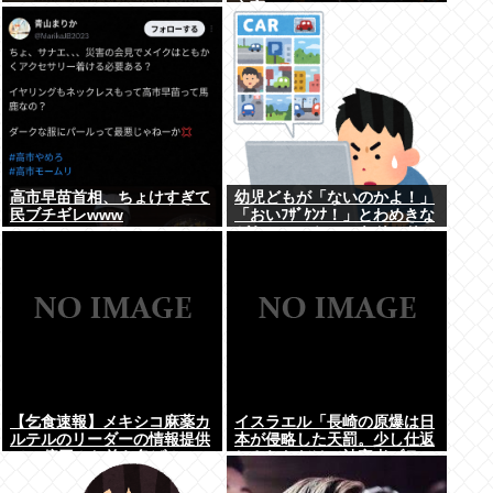
立憲
高市早苗首相、ちょけすぎて
幼児どもが「ないのかよ！」
民ブチギレwww
「おいﾌｻﾞｹﾝﾅ！」とわめきな
がらショーケースをドンドン
叩いたり、エルボーしたりし
だした
【乞食速報】メキシコ麻薬カ
イスラエル「長崎の原爆は日
ルテルのリーダーの情報提供
本が侵略した天罰。少し仕返
で39億円！お前ら急げ！
しされただけで被害者ヅラ。
追悼されるべきは侵略された
中国や韓国の人々だよ