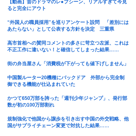
【動画】昔のドラマのレ●プシーン、リアルすぎて今見
ると完全にアウト
“外国人の職員採用”を巡りアンケート設問 「差別には
あたらない」として公表する方針を決定 三重県
高市首相への賛同コメントの多さに苛立つ左派、これは
不正工作に違いない！と確信してしまった結果……
街の弁当屋さん「消費税が下がっても値下げしません」
中国製ルーター20機種にバックドア 外部から完全制
御できる機能が仕込まれていた
かつて650万部を誇った「週刊少年ジャンプ」、発行部
数が初の100万部割れ
規制強化で他国から譲歩を引き出す中国の外交戦略、他
国がサプライチェーン変更で対抗した結果……