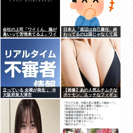
会社の上司「ワイくん、服が
日本人「底辺は自己責任、終
臭いって苦情来てるよ」ワイ
わってるのは国じゃなくて底
「すいません」
辺の人生」←これ
立っている 全裸が発生 。 ※
【画像】あの人気ムチムチな
大阪府泉大津市
ポケモン、エッチなフィギュ
アになる