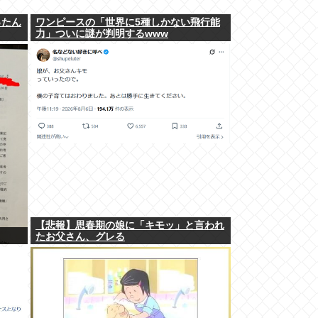
ったん
ワンピースの「世界に5種しかない飛行能
力」ついに謎が判明するwww
【悲報】思春期の娘に「キモッ」と言われ
たお父さん、グレる