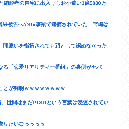
た納税者の自宅に出入りしお小遣い1億5000万
崎麗果被告へのDV事案で逮捕されていた 宮崎は
、間違いを指摘されても頑として認めなかった
なる『恋愛リアリティー番組』の裏側がヤバ
ことが判明ｗｗｗｗｗｗｗｗ
時、世間はまだPTSDという言葉は浸透されてい
送りたいなっっっっ