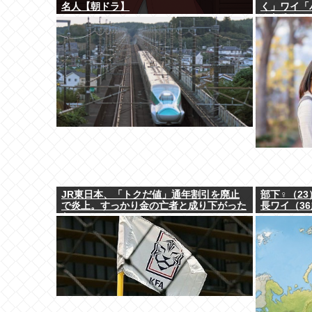
名人【朝ドラ】
く」ワイ「
みたろ！ｗ
JR東日本、「トクだ値」通年割引を廃止
部下♀（2
で炎上。すっかり金の亡者と成り下がった
長ワイ（3
な