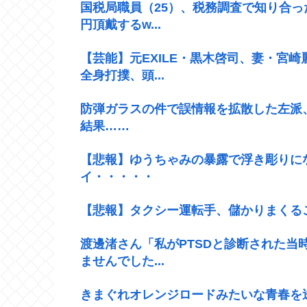
国税局職員（25）、税務調査で知り合っ
円頂戴するw...
【芸能】元EXILE・黒木啓司、妻・宮
全身打撲、頭...
防弾ガラスの件で誤情報を拡散した左派
結果……
【悲報】ゆうちゃみの暴露で浮き彫りに
イ・・・・・
【悲報】タクシー運転手、儲かりまくる
渡邊渚さん「私がPTSDと診断された当
ませんでした...
きまぐれオレンジロードみたいな青春を