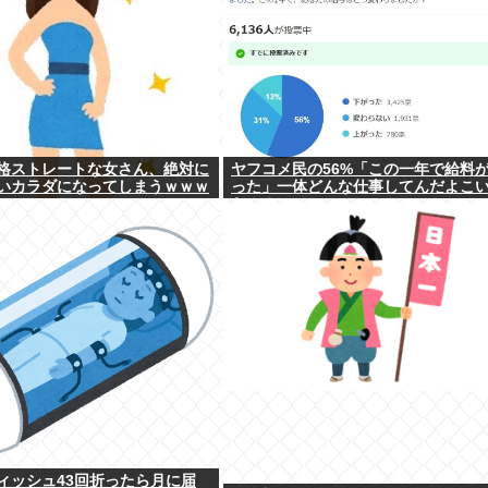
格ストレートな女さん、絶対に
ヤフコメ民の56%「この一年で給料
いカラダになってしまうｗｗｗ
った」一体どんな仕事してんだよこ
ら！？
ィッシュ43回折ったら月に届