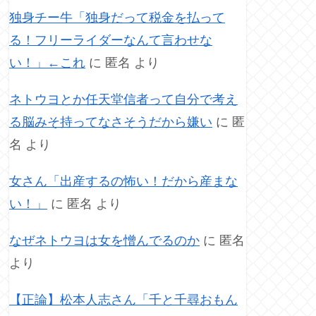
独身チー牛「独身だって税金を払って
る！フリーライダーなんて言わせな
い！」←これ
に
匿名
より
ネトウヨとか任天堂信者って自分で考え
る脳みそ持ってなさそうだから嫌い
に
匿
名
より
女さん「出産するの怖い！だから産まな
い！」
に
匿名
より
なぜネトウヨは女を憎んでるのか
に
匿名
より
【正論】松本人志さん「千と千尋おもん