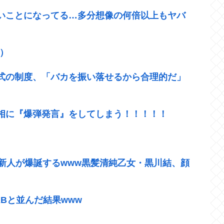
いことになってる…多分想像の何倍以上もヤバ
）
式の制度、「バカを振い落せるから合理的だ」
相に『爆弾発言』をしてしまう！！！！！
新人が爆誕するwww黒髪清純乙女・黒川結、顔
Bと並んだ結果www