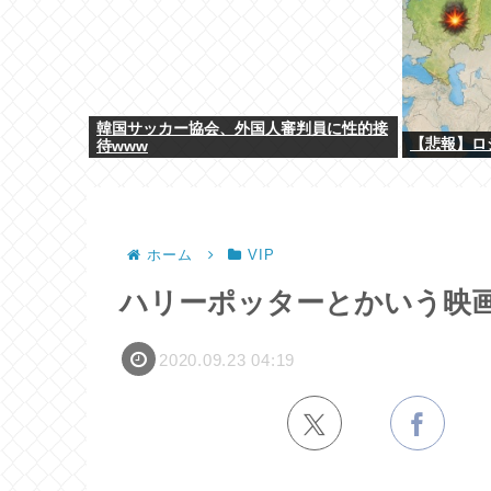
韓国サッカー協会、外国人審判員に性的接
【悲報】ロ
待www
ホーム
VIP
ハリーポッターとかいう映
2020.09.23 04:19