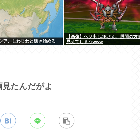
【画像】ヘソ出しJKさん、股間の方
シア、じわじわと逝き始める
見えてしまうwww
画見たんだがよ