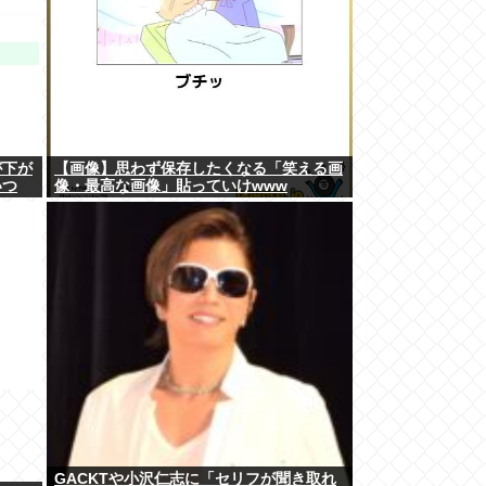
が下が
【画像】思わず保存したくなる「笑える画
いつ
像・最高な画像」貼っていけwww
GACKTや小沢仁志に「セリフが聞き取れ