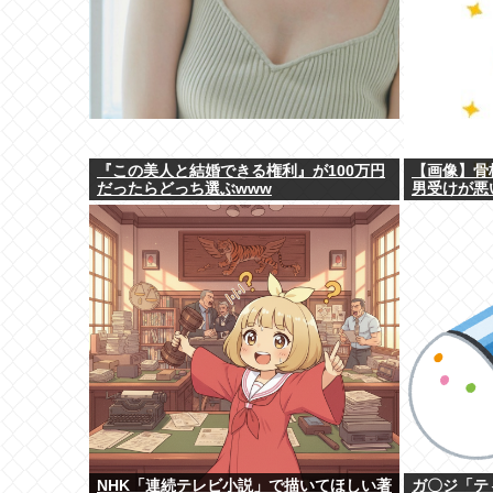
『この美人と結婚できる権利』が100万円
【画像】骨
だったらどっち選ぶwww
男受けが悪
NHK「連続テレビ小説」で描いてほしい著
ガ〇ジ「テ