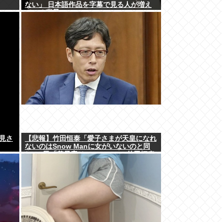
ない」 日本語作品を字幕で見る人が増え
ている背景
見さ
【悲報】竹田恒泰「愛子さまが天皇になれ
ないのはSnow Manに女がいないのと同
じ」X民「養子案はSnow Manに竹田恒泰
が入るようなもの」