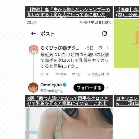
【愕然】妻「夫から知らないシャンプーの
【画像】赤
匂いがする！変な店に行ってるに違いな
(23)、
い！！！」探偵「調べたところ･･･」⇒結
ら⇒www
果ｗｗ
X民「四つん這いになって両手をクロスさ
ロキソニン
せて乳首を弄ると簡単にイケる」 これ出
w」←現代
来ないヤツはゲイ