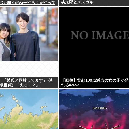
桃太郎とメスガキ
バカ届く訳ねーやろ！ｗやって
」
3）「彼氏と同棲してます」 係
【画像】笑顔100点満点の女の子が発
6歳童貞）「えっ…？」
れるwww