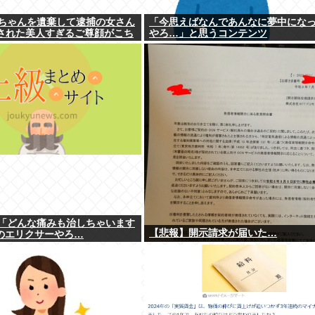
ちゃんを遺棄して逮捕の女さん
「今思えばなんであんなに夢中にな
公表された美人すぎるご尊顔がこち
やろ…」と思うコンテンツ
「どんな痛みも治しちゃいます
【悲報】開示請求が届いた…
のエリクサーやろ…