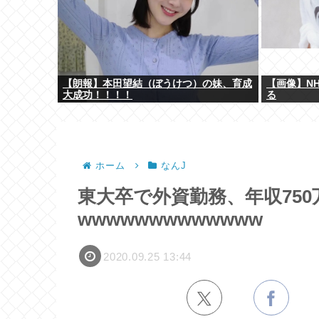
【朗報】本田望結（ぼうけつ）の妹、育成
【画像】N
大成功！！！！
る
ホーム
なんJ
東大卒で外資勤務、年収750
wwwwwwwwwwwww
2020.09.25 13:44