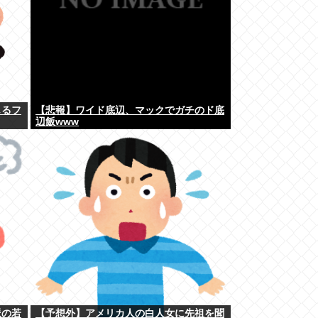
じるフ
【悲報】ワイド底辺、マックでガチのド底
辺飯www
派の若
【予想外】アメリカ人の白人女に先祖を聞