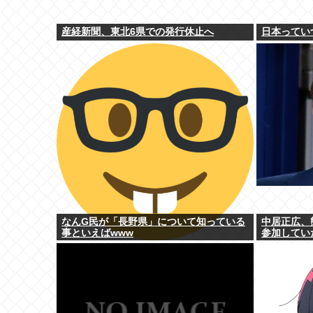
産経新聞、東北6県での発行休止へ
日本ってい
なんG民が「長野県」について知っている
中居正広、
事といえばwww
参加してい