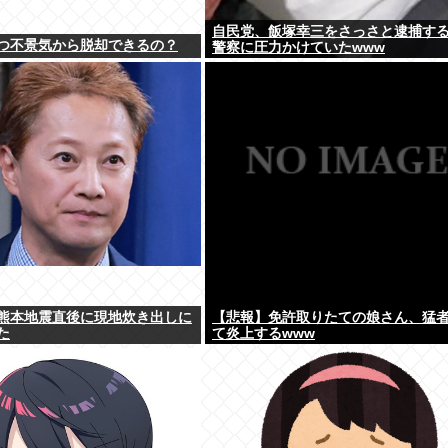
自民党、飯塚幸三をさっさと逮捕す
つ不景気から脱却できるの？
警察に圧力かけていたwww
熊本地震直後に現地炊き出しに
【悲報】免許取りたての娘さん、猛
た
て炎上するwww