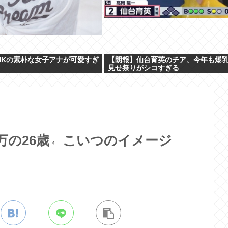
HKの素朴な女子アナが可愛すぎ
【朗報】仙台育英のチア、今年も爆
見せ祭りがシコすぎる
万の26歳←こいつのイメージ