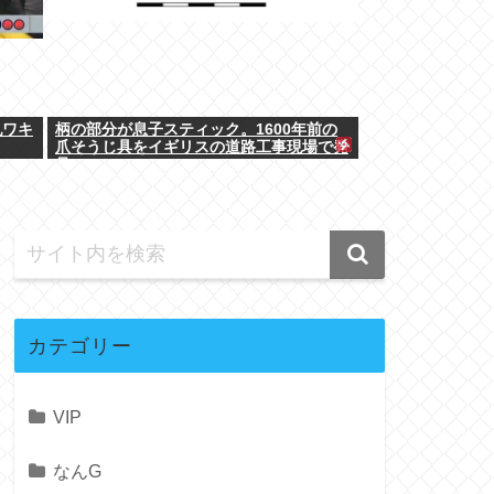
乳ワキ
柄の部分が息子スティック。1600年前の
爪そうじ具をイギリスの道路工事現場で発
見
カテゴリー
VIP
なんG