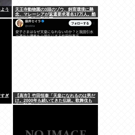
るよう
天王寺動物園の3頭のゾウ、飼育環境に懸
念、マレーシアが返還要求署名17万人。酷
すぎる日本の動物園
者すぎ
【高市】竹田恒泰「天皇になれるのは男だ
け。2000年も続いてきた伝統。歌舞伎も
女は駄目だよね？」