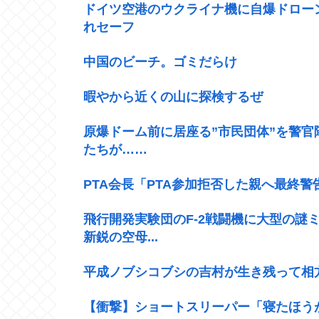
ドイツ空港のウクライナ機に自爆ドロー
れセーフ
中国のビーチ。ゴミだらけ
暇やから近くの山に探検するぜ
原爆ドーム前に居座る”市民団体”を警
たちが……
PTA会長「PTA参加拒否した親へ最終
飛行開発実験団のF-2戦闘機に大型の謎ミ
新鋭の空母...
平成ノブシコブシの吉村が生き残って相
【衝撃】ショートスリーパー「寝たほうが