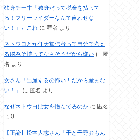
独身チー牛「独身だって税金を払って
る！フリーライダーなんて言わせな
い！」←これ
に
匿名
より
ネトウヨとか任天堂信者って自分で考え
る脳みそ持ってなさそうだから嫌い
に
匿
名
より
女さん「出産するの怖い！だから産まな
い！」
に
匿名
より
なぜネトウヨは女を憎んでるのか
に
匿名
より
【正論】松本人志さん「千と千尋おもん