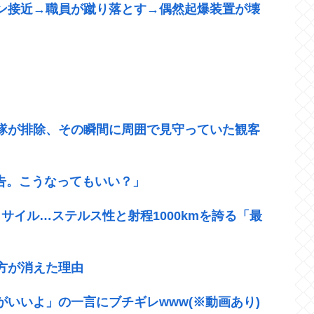
ン接近→職員が蹴り落とす→偶然起爆装置が壊
官隊が排除、その瞬間に周囲で見守っていた観客
警告。こうなってもいい？」
サイル…ステルス性と射程1000kmを誇る「最
方が消えた理由
いいよ」の一言にブチギレwww(※動画あり)