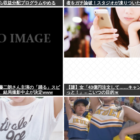
ら収益分配プログラムやめる
者をガチ論破！スタジオが凍りつい
がヤバすぎる…
藤二朗さん主演の「踊る」スピ
【謎】女「43億円注文して……キャ
、結局撮影中止が決定www
っと！」←こいつの目的ｗ