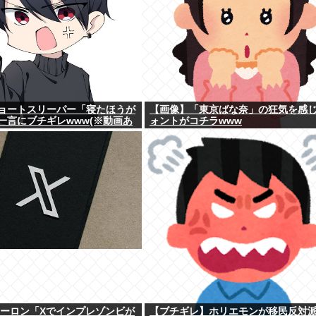
ョートスリーパー「寝たほうが
【画像】「東京ばな奈」の狂気を感
一言にブチギレwww(※動画あ
ォントがコチラwww
イーロン「Xでインプレゾンビが
【ブチギレ】ホリエモンが移民反対