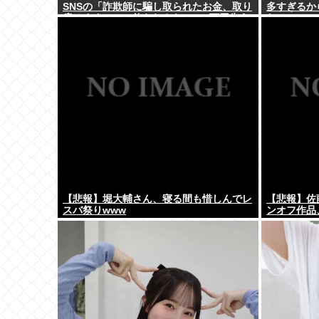
SNSの「詐欺師に騙し取られたお金、取り
多すぎるか
戻せます」」に釣られさらに240万円失う
わ」
www
【悲報】堀大輔さん、寝る間も惜しんでレ
【悲報】佐
スバ祭りwww
ンオフ作品