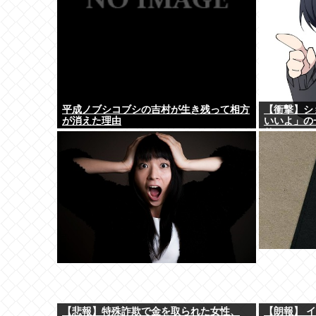
平成ノブシコブシの吉村が生き残って相方
【衝撃】シ
が消えた理由
いいよ」の
り)
【悲報】特殊詐欺で金を取られた女性、
【朗報】 