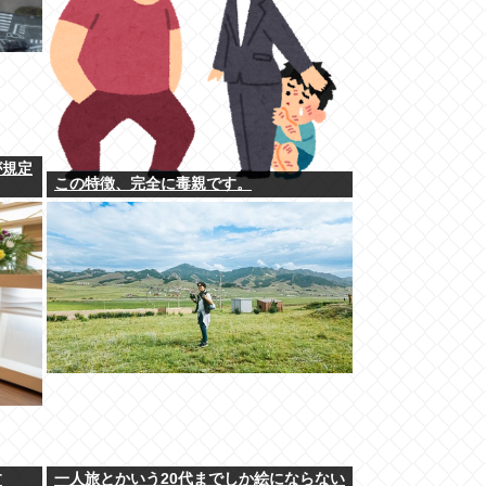
が規定
この特徴、完全に毒親です。
す
一人旅とかいう20代までしか絵にならない