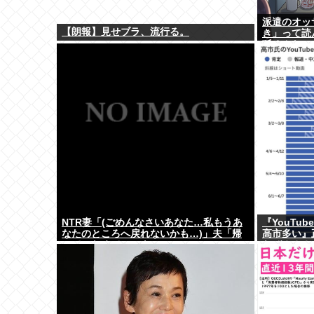
派遣のオッ
【朗報】見せブラ、流行る。
き」って読
舐めんな
NTR妻「(ごめんなさいあなた…私もうあ
『YouTu
なたのところへ戻れないかも…)」夫「帰
高市多い』
ってこなくていいよ」
なぜ？？？