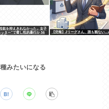
性欲を抑えきれなかった」女子
【悲報】Jリーグさん、誰も観ない…
ッター”で脅し性的暴行か 56
 千葉
喰種みたいになる