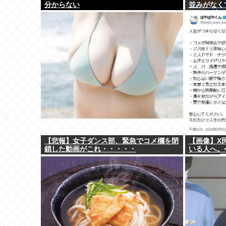
分からない
並みがなく
いのにガッ
【悲報】女子ダンス部、緊急でコメ欄を閉
【画像】X
鎖した動画がこれ・・・・・
いる人へ。
い。」6.9