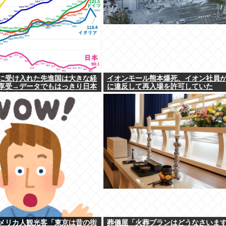
に受け入れた先進国は大きな経
イオンモール熊本爆死、イオン社員
享受→データでもはっきり日本
に違反して再入場を許可していた
される
メリカ人観光客「東京は昔の街
葬儀屋「火葬プランはどうなさいま