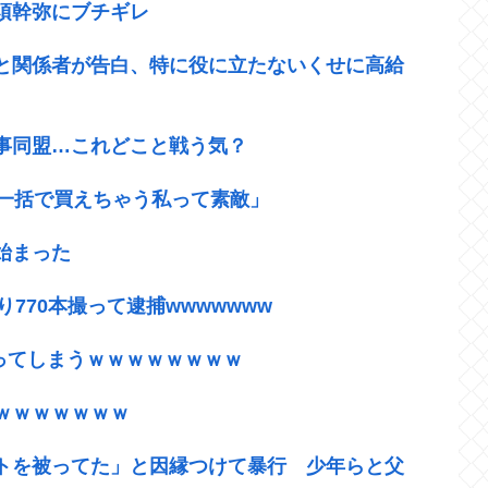
須幹弥にブチギレ
と関係者が告白、特に役に立たないくせに高給
事同盟…これどこと戦う気？
ド一括で買えちゃう私って素敵」
始まった
り770本撮って逮捕wwwwwww
かってしまうｗｗｗｗｗｗｗｗ
ｗｗｗｗｗｗｗ
トを被ってた」と因縁つけて暴行 少年らと父