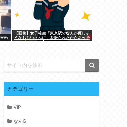
【画像】女子校生「東京駅でなんか優しそ
www
うなおじいさんに手を振られたからネット
にあげよ！w」ﾊﾟｼｬ
カテゴリー
VIP
なんG