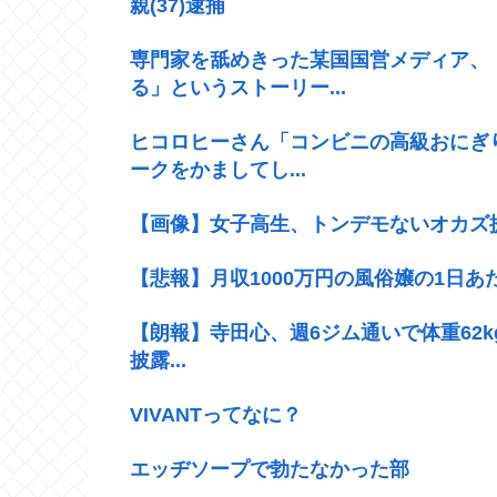
親(37)逮捕
専門家を舐めきった某国国営メディア、
る」というストーリー...
ヒコロヒーさん「コンビニの高級おにぎり
ークをかましてし...
【画像】女子高生、トンデモないオカズ
【悲報】月収1000万円の風俗嬢の1日
【朗報】寺田心、週6ジム通いで体重62kg
披露...
VIVANTってなに？
エッヂソープで勃たなかった部