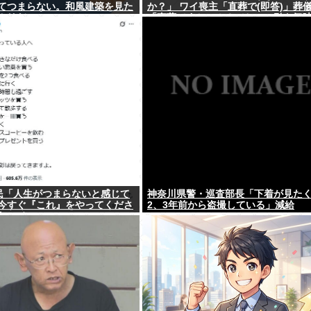
てつまらない。和風建築を見た
か？」 ワイ喪主「直葬で(即答)」葬
カリだ。」
「直葬ですか…！？（ちょい引き気
⇒！！！
民「人生がつまらないと感じて
神奈川県警・巡査部長「下着が見た
今すぐ『これ』をやってくださ
2、3年前から盗撮している」減給
万いいね