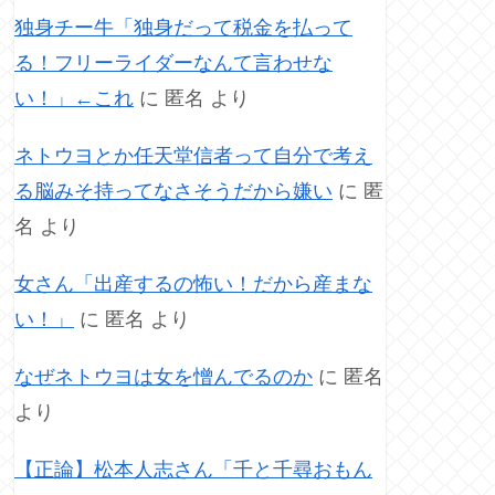
独身チー牛「独身だって税金を払って
る！フリーライダーなんて言わせな
い！」←これ
に
匿名
より
ネトウヨとか任天堂信者って自分で考え
る脳みそ持ってなさそうだから嫌い
に
匿
名
より
女さん「出産するの怖い！だから産まな
い！」
に
匿名
より
なぜネトウヨは女を憎んでるのか
に
匿名
より
【正論】松本人志さん「千と千尋おもん