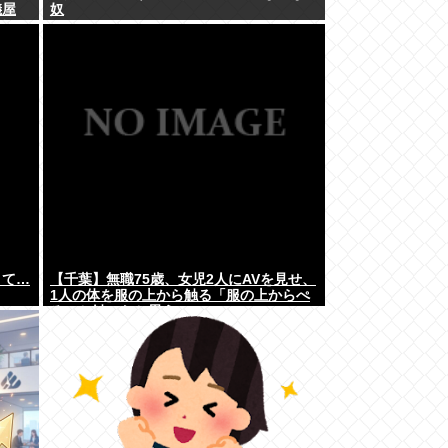
儀屋
奴
味）」
くて…
【千葉】無職75歳、女児2人にAVを見せ、
1人の体を服の上から触る「服の上からぺ
ろっと触ったと思う」