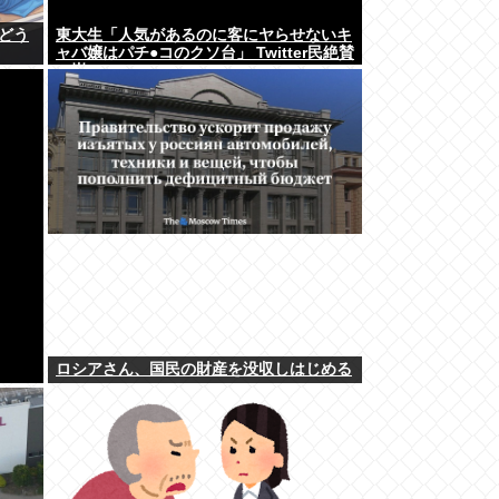
どう
東大生「人気があるのに客にヤらせないキ
ャバ嬢はパチ●コのクソ台」 Twitter民絶賛
の嵐www
ロシアさん、国民の財産を没収しはじめる