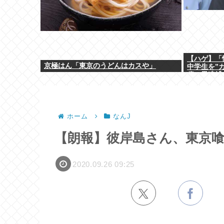
【ハゲ】「
京極はん「東京のうどんはカスや」
中学生を”カ
歳の男逮捕
ホーム
なんJ
【朗報】彼岸島さん、東京
2020.09.26 09:25