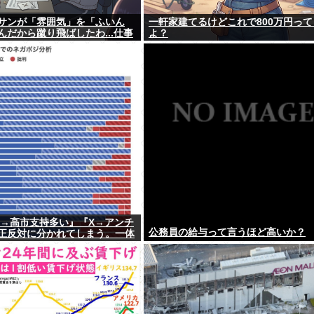
サンが「雰囲気」を「ふいん
一軒家建てるけどこれで800万円って
んだから蹴り飛ばしたわ...仕事
よ？
be→高市支持多い』『X→アンチ
公務員の給与って言うほど高いか？
正反対に分かれてしまう。一体