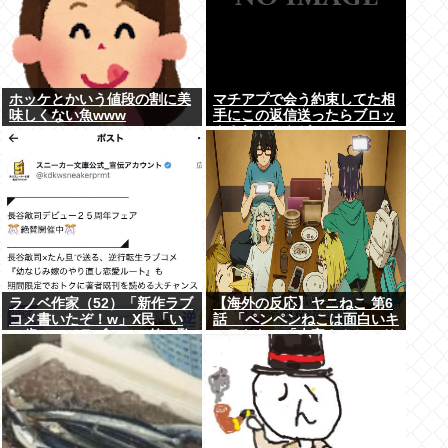
ホッケとかいう値段の割に美
マチアプで会う約束してた相
味しくない魚www
手にこの返信送ったらブロッ
クされたんやが
ラノベ作家（52）「新作ラブ
【海外の反応】ヤニねこ 第6
コメ書いたぞ！w」X民「い
話 「ペンペンねこは面白いキ
い歳こいてラブコメ（笑）恥
ャラだな」「大家さんとのド
ずかしくないの？」
ライブのシーン、リアルすぎ
て辛かった」