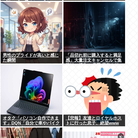
プラ」「一番くじ」「トレ
カ」など大人向け商材好調で
男性のプライドが高いと感じ
「品切れ前に購入すると満足
た瞬間
感」大量注文キャンセルで集
英社の損失43億円 業務を妨
害した疑いで32歳女を逮捕
オタク「パソコン自作できま
【悲報】友達とロイヤルホス
す」DQN「自分で車やバイク
トに行った息子、絶望www
いじれます」