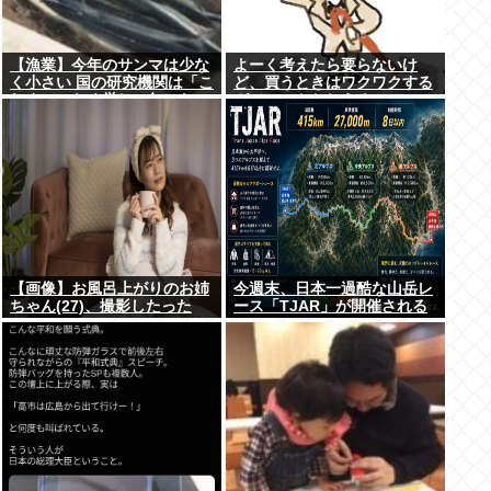
【漁業】今年のサンマは少な
よーく考えたら要らないけ
く小さい 国の研究機関は「こ
ど、買うときはワクワクする
れまでになく厳しい年にな
ガジェットおしえろ
る」
【画像】お風呂上がりのお姉
今週末、日本一過酷な山岳レ
ちゃん(27)、撮影したった
ース「TJAR」が開催される
www