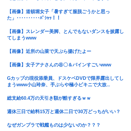
【画像】道頓堀女子「暑すぎて服脱ごうかと思っ
た」･･････････ﾊﾟｼｬｯ！！
【画像】スレンダー美脚、とんでもないダンスを披露し
てしまうwww
【画像】近所の山菜で天ぷら揚げたよー
【画像】女子アナさんの谷〇＆バインすごいwww
Gカップの現役添乗員、ドスケベDVDで限界露出してし
まうwww小山玲奈、手ぶらや極小ビキニで大放...
総支給60.4万の天引き額が酷すぎるｗｗ
週休三日で給料15万と週休二日で30万どっちがいい？
なぜガンプラで戦艦ものは少ないのか？？？