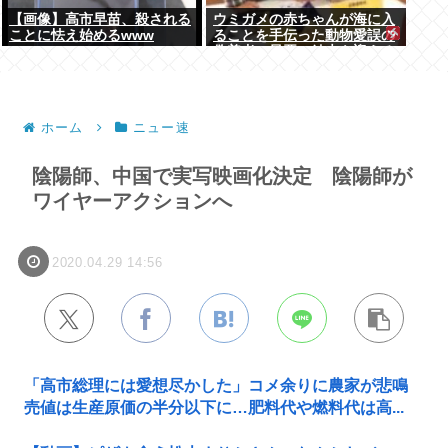
【画像】高市早苗、殺される
ウミガメの赤ちゃんが海に入
ことに怯え始めるwww
ることを手伝った動物愛誤の
偽善者、最悪の結末を迎える
ホーム
ニュー速
陰陽師、中国で実写映画化決定 陰陽師が
ワイヤーアクションへ
2020.04.29 14:56
「高市総理には愛想尽かした」コメ余りに農家が悲鳴
売値は生産原価の半分以下に…肥料代や燃料代は高...