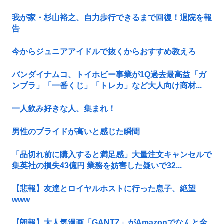
我が家・杉山裕之、自力歩行できるまで回復！退院を報
告
今からジュニアアイドルで抜くからおすすめ教えろ
バンダイナムコ、トイホビー事業が1Q過去最高益「ガ
ンプラ」「一番くじ」「トレカ」など大人向け商材...
一人飲み好きな人、集まれ！
男性のプライドが高いと感じた瞬間
「品切れ前に購入すると満足感」大量注文キャンセルで
集英社の損失43億円 業務を妨害した疑いで32...
【悲報】友達とロイヤルホストに行った息子、絶望
www
【朗報】大人気漫画「GANTZ」がAmazonでなんと全