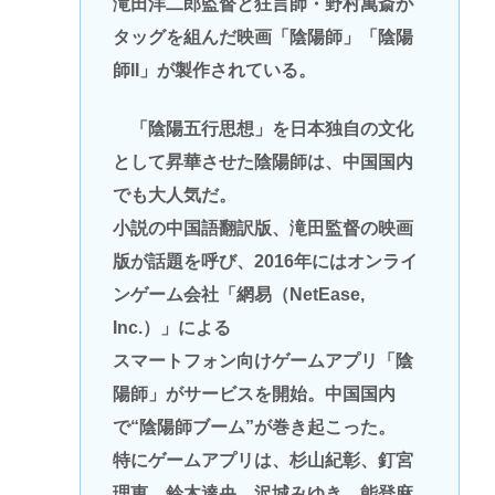
滝田洋二郎監督と狂言師・野村萬斎が
タッグを組んだ映画「陰陽師」「陰陽
師II」が製作されている。
「陰陽五行思想」を日本独自の文化
として昇華させた陰陽師は、中国国内
でも大人気だ。
小説の中国語翻訳版、滝田監督の映画
版が話題を呼び、2016年にはオンライ
ンゲーム会社「網易（NetEase,
Inc.）」による
スマートフォン向けゲームアプリ「陰
陽師」がサービスを開始。中国国内
で“陰陽師ブーム”が巻き起こった。
特にゲームアプリは、杉山紀彰、釘宮
理恵、鈴木達央、沢城みゆき、能登麻