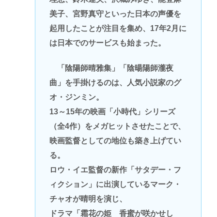
美子、宮野真守といった日本の声優を
起用したことが注目を集め、17年2月に
は日本でのサービスも始まった。
「陰陽師晴雅集」「陰暘陽師瀧夜
曲」を手掛けるのは、人気小説家のグ
オ・ジンミン。
13～15年の映画「小時代」シリーズ
（全4作）をメガヒットさせたことで、
映画監督としての地位も築き上げてい
る。
ロウ・イエ監督の新作「サタデー・フ
ィクション」に出演しているマーク・
チャオが晴明を演じ、
ドラマ「霜花の姫 香蜜が咲かせし