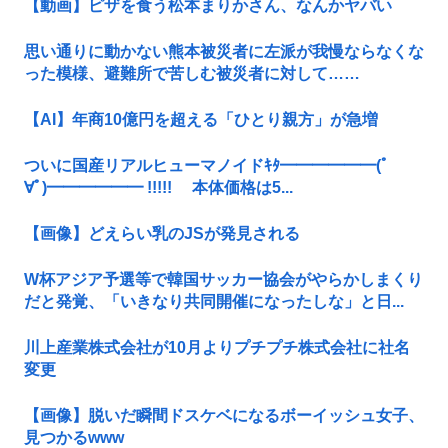
【動画】ピザを食う松本まりかさん、なんかヤバい
思い通りに動かない熊本被災者に左派が我慢ならなくな
った模様、避難所で苦しむ被災者に対して……
【AI】年商10億円を超える「ひとり親方」が急増
ついに国産リアルヒューマノイドｷﾀ━━━━━━(ﾟ
∀ﾟ)━━━━━━ !!!!! 本体価格は5...
【画像】どえらい乳のJSが発見される
W杯アジア予選等で韓国サッカー協会がやらかしまくり
だと発覚、「いきなり共同開催になったしな」と日...
川上産業株式会社が10月よりプチプチ株式会社に社名
変更
【画像】脱いだ瞬間ドスケベになるボーイッシュ女子、
見つかるwww