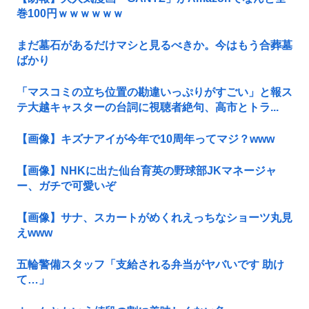
巻100円ｗｗｗｗｗｗ
まだ墓石があるだけマシと見るべきか。今はもう合葬墓
ばかり
「マスコミの立ち位置の勘違いっぷりがすごい」と報ス
テ大越キャスターの台詞に視聴者絶句、高市とトラ...
【画像】キズナアイが今年で10周年ってマジ？www
【画像】NHKに出た仙台育英の野球部JKマネージャ
ー、ガチで可愛いぞ
【画像】サナ、スカートがめくれえっちなショーツ丸見
えwww
五輪警備スタッフ「支給される弁当がヤバいです 助け
て…」