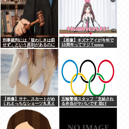
刑事裁判には「疑わしきは罰
【画像】キズナアイが今年で
せず」という原則があるのに
10周年ってマジ？www
なぜ「性交の同意がなかっ
た」という確かめようが無い
もので有罪になるの？
【画像】サナ、スカートがめ
五輪警備スタッフ「支給され
くれえっちなショーツ丸見え
る弁当がヤバいです 助け
www
て…」