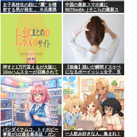
女子高校生の顔に “霧” を噴
中国の最新スマホ遂に
射する男が発生 。 ※兵庫県
9070mAh（そこらの最新ス
伊丹市
マホの約2倍）のバッテリー
を積んでしまうwww
押すと1万円貰えるが大阪に
【画像】脱いだ瞬間ドスケベ
10mハムスターが召喚されて
になるボーイッシュ女子、見
しまうボタン
つかるwww
バンダイナムコ、トイホビー
一人飲み好きな人、集まれ！
事業が1Q過去最高益「ガン