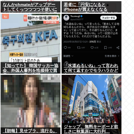
なんかchmateがアップデー
若者に「円安になると
トしてくっつつつつそ使いに
iPhoneが買えなくなる
くくなったんだけど？作者馬
ぞ！」って言ったら高市支持
鹿なの？死ぬの？
する奴減りそうだよな
【知ってた】 韓国サッカー協
「水道ぬるいね」って言われ
会、外国人審判を性接待で買
て何て返すかでモラハラかど
収していた事が判明
うかわかるらしいwww
ジャップ、無料キーボード欲
【朗報】見せブラ、流行る。
しさに秋葉原に大行列…