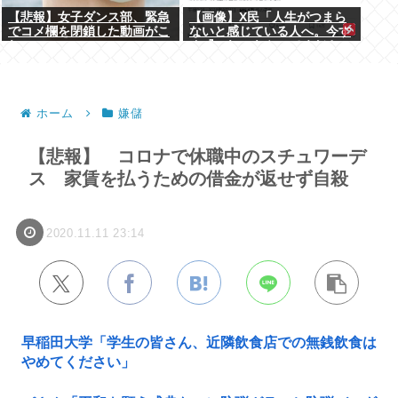
【悲報】女子ダンス部、緊急
【画像】X民「人生がつまら
でコメ欄を閉鎖した動画がこ
ないと感じている人へ。今す
れ・・・・・
ぐ『これ』をやってくださ
い。」6.9万いいね
ホーム
嫌儲
【悲報】 コロナで休職中のスチュワーデ
ス 家賃を払うための借金が返せず自殺
2020.11.11 23:14
早稲田大学「学生の皆さん、近隣飲食店での無銭飲食は
やめてください」