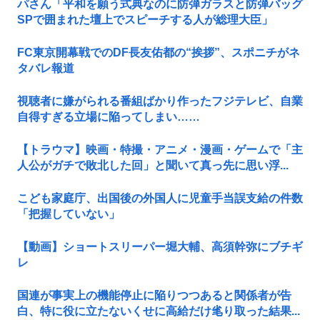
パさん「平和を願う式典なのに防弾ガラスと防弾バッグ
SPで囲まれた壇上でスピーチする人が総理大臣」
FC東京開幕戦でのDF長友佑都の“挨拶”、スポニチがネ
タバレ報道
視聴者に嫌がられる番組ばかり作ったフジテレビ、自業
自得すぎる立場に陥ってしまい……
【トラウマ】映画・特撮・アニメ・漫画・ゲームで「主
人公がガチで敗北した回」と聞いて真っ先に思い浮...
こども家庭庁、出国後の外国人に児童手当誤支給の件数
「把握していない」
【動画】ショートスリーパー堀大輔、高須幹弥にブチギ
レ
国連が事実上の機能停止に陥りつつあると関係者が告
白、特に役に立たないくせに高給だけ毟り取った結果...