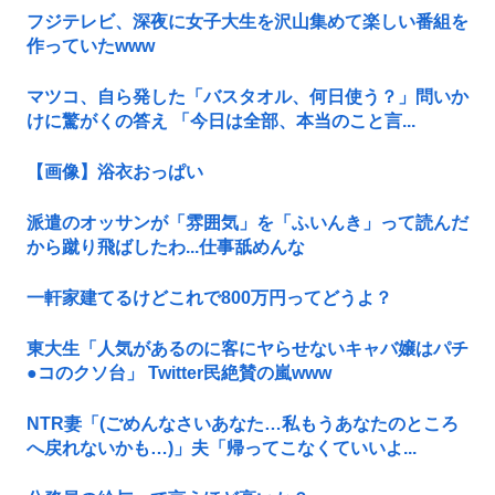
フジテレビ、深夜に女子大生を沢山集めて楽しい番組を
作っていたwww
マツコ、自ら発した「バスタオル、何日使う？」問いか
けに驚がくの答え 「今日は全部、本当のこと言...
【画像】浴衣おっぱい
派遣のオッサンが「雰囲気」を「ふいんき」って読んだ
から蹴り飛ばしたわ...仕事舐めんな
一軒家建てるけどこれで800万円ってどうよ？
東大生「人気があるのに客にヤらせないキャバ嬢はパチ
●コのクソ台」 Twitter民絶賛の嵐www
NTR妻「(ごめんなさいあなた…私もうあなたのところ
へ戻れないかも…)」夫「帰ってこなくていいよ...