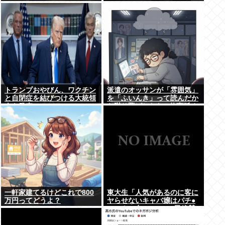
トランプおやびん、ワクチン
派遣のオッサンが「雰囲気」
と自閉症を結びつける大統領
を「ふいんき」って読んだか
令を発表へ、
ら蹴り飛ばしたわ...仕事舐め
んな
一軒家建てるけどこれで800
東大生「人気があるのに客に
万円ってどうよ？
ヤらせないキャバ嬢はパチ●
コのクソ台」 Twitter民絶賛
の嵐www