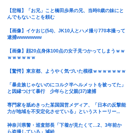
【悲報】「お兄」こと橋田歩果の兄、当時8歳の妹にと
んでもないことを頼む
【画像】イケおじ(54)、JK10人とハメ撮り770本撮って
逮捕wwwwwww
【画像】顔20点身体100点の女子見つかってしまうｗｗ
ｗｗｗｗｗｗ
【驚愕】東京都、ようやく気づいた模様ｗｗｗｗｗｗｗ
「暴走族じゃないのにコルク半ヘルメットを被ってた」
と因縁つけて暴行 少年らと父親(37)逮捕
専門家を舐めきった某国国営メディア、「日本の反撃能
力が地域を不安定化させている」というストーリー...
神奈川県警・巡査部長「下着が見たくて…2、3年前か
ら盗撮している」減給