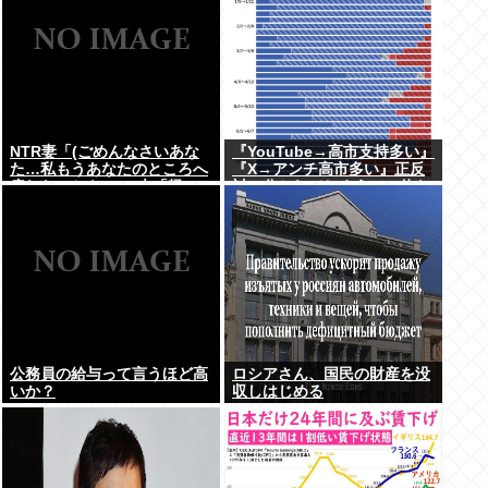
NTR妻「(ごめんなさいあな
『YouTube→高市支持多い』
た…私もうあなたのところへ
『X→アンチ高市多い』正反
戻れないかも…)」夫「帰っ
対に分かれてしまう。一体な
てこなくていいよ」
ぜ？？？
公務員の給与って言うほど高
ロシアさん、国民の財産を没
いか？
収しはじめる