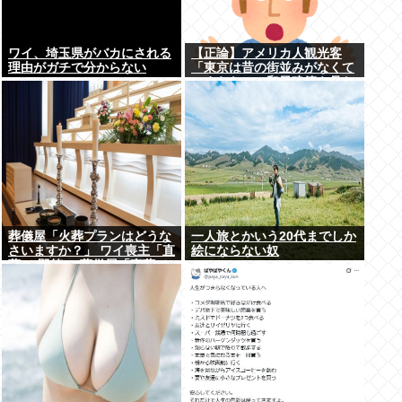
ワイ、埼玉県がバカにされる
【正論】アメリカ人観光客
理由がガチで分からない
「東京は昔の街並みがなくて
つまらない。和風建築を見た
いのにガッカリだ。」
葬儀屋「火葬プランはどうな
一人旅とかいう20代までしか
さいますか？」 ワイ喪主「直
絵にならない奴
葬で(即答)」葬儀屋「直葬で
すか…！？（ちょい引き気
味）」⇒！！！