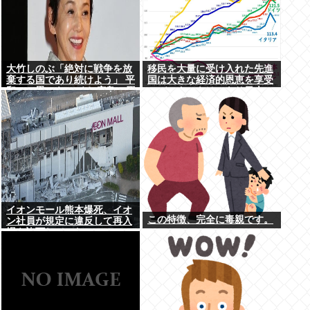
大竹しのぶ「絶対に戦争を放
移民を大量に受け入れた先進
棄する国であり続けよう」 平
国は大きな経済的恩恵を享受
和への思いをつづる 広島に原
→データでもはっきり日本一
爆が投下されてから81年
人負け示される
イオンモール熊本爆死、イオ
この特徴、完全に毒親です。
ン社員が規定に違反して再入
場を許可していた