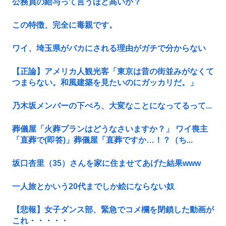
公務員の給与って言うほど高いか？
この特徴、完全に毒親です。
ワイ、埼玉県がバカにされる理由がガチで分からない
【正論】アメリカ人観光客「東京は昔の街並みがなくて
つまらない。和風建築を見たいのにガッカリだ。」
乃木坂メンバーの下ぺろ、大変なことになってるって...
葬儀屋「火葬プランはどうなさいますか？」 ワイ喪主
「直葬で(即答)」葬儀屋「直葬ですか…！？（ち...
坂口杏里（35）さんを家に住ませてあげた結果www
一人旅とかいう20代までしか絵にならない奴
【悲報】女子ダンス部、緊急でコメ欄を閉鎖した動画が
これ・・・・・