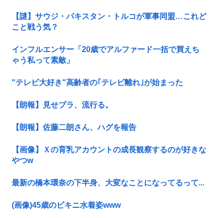
【謎】サウジ・パキスタン・トルコが軍事同盟…これど
こと戦う気？
インフルエンサー「20歳でアルファード一括で買えち
ゃう私って素敵」
"テレビ大好き"高齢者の｢テレビ離れ｣が始まった
【朗報】見せブラ、流行る。
【朗報】佐藤二朗さん、ハグを報告
【画像】Ｘの育乳アカウントの成長観察するのが好きな
やつw
最新の橋本環奈の下半身、大変なことになってるって...
(画像)45歳のビキニ水着姿www