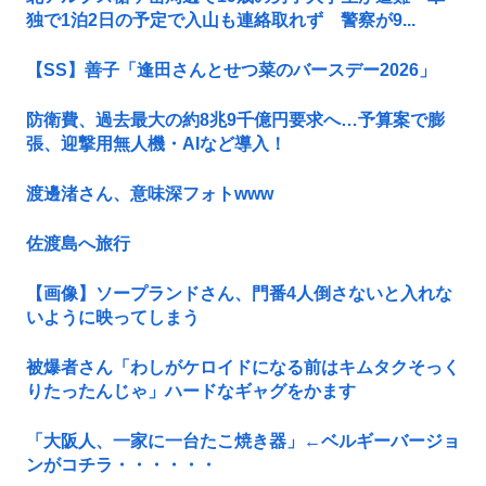
独で1泊2日の予定で入山も連絡取れず 警察が9...
【SS】善子「逢田さんとせつ菜のバースデー2026」
防衛費、過去最大の約8兆9千億円要求へ…予算案で膨
張、迎撃用無人機・AIなど導入！
渡邊渚さん、意味深フォトwww
佐渡島へ旅行
【画像】ソープランドさん、門番4人倒さないと入れな
いように映ってしまう
被爆者さん「わしがケロイドになる前はキムタクそっく
りたったんじゃ」ハードなギャグをかます
「大阪人、一家に一台たこ焼き器」←ベルギーバージョ
ンがコチラ・・・・・・