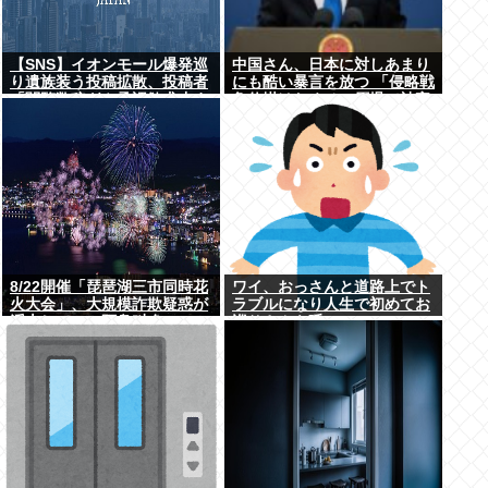
【SNS】イオンモール爆発巡
中国さん、日本に対しあまり
り遺族装う投稿拡散、投稿者
にも酷い暴言を放つ 「侵略戦
「閲覧数稼ぎや承認欲求止ま
争仕掛けたくせに原爆で被害
らなくなった」
者ビジネスするな」
8/22開催「琵琶湖三市同時花
ワイ、おっさんと道路上でト
火大会」、大規模詐欺疑惑が
ラブルになり人生で初めてお
浮上してSNS阿鼻叫喚
巡りさんを呼ぶ