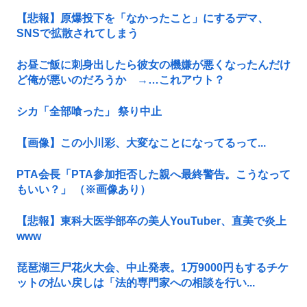
【悲報】原爆投下を「なかったこと」にするデマ、
SNSで拡散されてしまう
お昼ご飯に刺身出したら彼女の機嫌が悪くなったんだけ
ど俺が悪いのだろうか →…これアウト？
シカ「全部喰った」 祭り中止
【画像】この小川彩、大変なことになってるって...
PTA会長「PTA参加拒否した親へ最終警告。こうなって
もいい？」 （※画像あり）
【悲報】東科大医学部卒の美人YouTuber、直美で炎上
www
琵琶湖三尸花火大会、中止発表。1万9000円もするチケ
ットの払い戻しは「法的専門家への相談を行い...