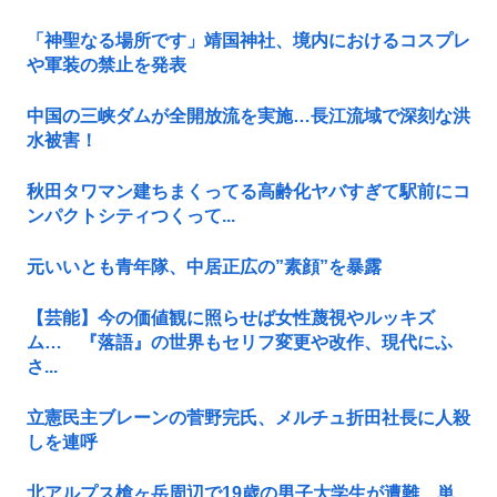
「神聖なる場所です」靖国神社、境内におけるコスプレ
や軍装の禁止を発表
中国の三峡ダムが全開放流を実施…長江流域で深刻な洪
水被害！
秋田タワマン建ちまくってる高齢化ヤバすぎて駅前にコ
ンパクトシティつくって...
元いいとも青年隊、中居正広の”素顔”を暴露
【芸能】今の価値観に照らせば女性蔑視やルッキズ
ム… 『落語』の世界もセリフ変更や改作、現代にふ
さ...
立憲民主ブレーンの菅野完氏、メルチュ折田社長に人殺
しを連呼
北アルプス槍ヶ岳周辺で19歳の男子大学生が遭難 単