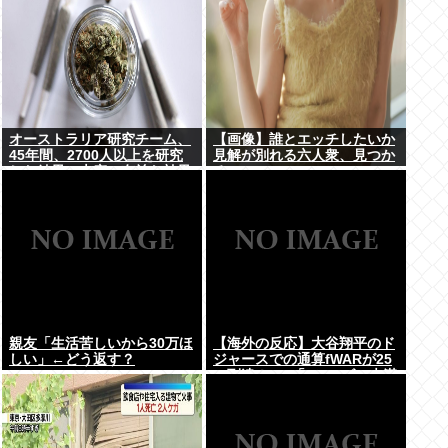
オーストラリア研究チーム、
【画像】誰とエッチしたいか
45年間、2700人以上を研究
見解が別れる六人衆、見つか
した結果。大麻に有益な効果
るwww
はほとんどなく、むしろ有蓋
だった事を証明
親友「生活苦しいから30万ほ
【海外の反応】大谷翔平のド
しい」←どう返す？
ジャースでの通算fWARが25
に到達！ → 「3シーズン未満
でレジェンドクラスの通算
WARを稼いでるな」「契約終
了時にはどれくらいの数字に
なるのか楽しみ」