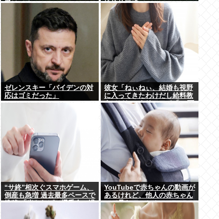
受けてる
性接待疑惑で
ゼレンスキー「バイデンの対
彼女「ねぃねぃ、結婚も視野
応はゴミだった」
に入ってきたわけだし給料教
えてほしいナリ」ワイ「16万
だよ」⇒結果！
“サ終”相次ぐスマホゲーム、
YouTubeで赤ちゃんの動画が
倒産も急増 過去最多ペースで
あるけれど、他人の赤ちゃん
推移 「当たれば一攫千金」過
って見たいのか？
去の時代に