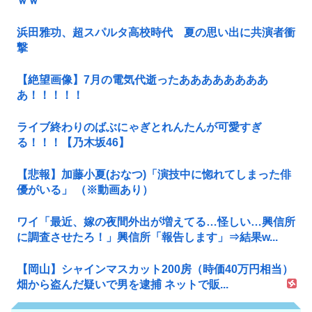
ｗｗ
浜田雅功、超スパルタ高校時代 夏の思い出に共演者衝
撃
【絶望画像】7月の電気代逝ったああああああああ
あ！！！！！
ライブ終わりのばぶにゃぎとれんたんが可愛すぎ
る！！！【乃木坂46】
【悲報】加藤小夏(おなつ)「演技中に惚れてしまった俳
優がいる」 （※動画あり）
ワイ「最近、嫁の夜間外出が増えてる…怪しい…興信所
に調査させたろ！」興信所「報告します」⇒結果w...
【岡山】シャインマスカット200房（時価40万円相当）
畑から盗んだ疑いで男を逮捕 ネットで販...