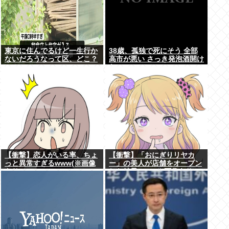
東京に住んでるけど一生行か
38歳、孤独で死にそう 全部
ないだろうなって区、どこ？
高市が悪い さっき発泡酒開け
た
【衝撃】恋人がいる率、ちょ
【衝撃】「おにぎりリヤカ
っと異常すぎるwww(※画像
ー」の美人が店舗をオープン
あり)
した結果www(※画像あり)