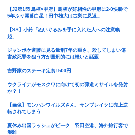
【J2第1節 鳥栖×甲府】鳥栖が好相性の甲府に2-0快勝で
5年ぶり開幕白星！田中雄大は古巣に恩返...
【SS】小鈴「ぬいぐるみを手に入れた人への注意喚
起」
ジャンポケ斉藤に見る量刑7年の重さ、殺してしまい傷
害致死罪を狙う方が量刑的には軽いと話題
吉野家のステーキ定食1500円
ウクライナがモスクワに向けて初の弾道ミサイルを発射
か？！
【画像】モンハンワイルズさん、サンブレイクに売上逆
転されてしまう
夏休み出国ラッシュがピーク 羽田空港、海外旅行客で
混雑