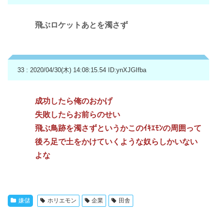
飛ぶロケットあとを濁さず
33 : 2020/04/30(木) 14:08:15.54
ID:ynXJGIfba
成功したら俺のおかげ
失敗したらお前らのせい
飛ぶ鳥跡を濁さずというかこのｲｷｴﾓﾝの周囲って
後ろ足で土をかけていくような奴らしかいない
よな
嫌儲
ホリエモン
企業
田舎