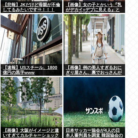
【悲報】JKだけど母親が不倫
【画像】女の子とかいう『乳
してるみたいです⇒！！！
がデカイ=デブに見える』と
いう欠陥構造www
【速報】USスチール、1800
【画像】例の美人すぎるおに
億円の黒字www
ぎり屋さん、裏でおっさんが
握っていたwww
【画像】大阪がイメージと違
日本サッカー協会が4人の日
いすぎてカルチャーショック
本人審判員を調査 韓国協会の