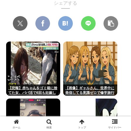
シェアする
【悲報】赤ちゃんをゴミ箱に捨
【画像】ギャルさん、世界中に
てた女、パパ活で8回も妊娠し
発信してる意識ゼロで修学旅行
ていた
の宿をSNS公開してしまうｗｗ
ｗ 【Pickup08082952】
ホーム
検索
トップ
サイドバー