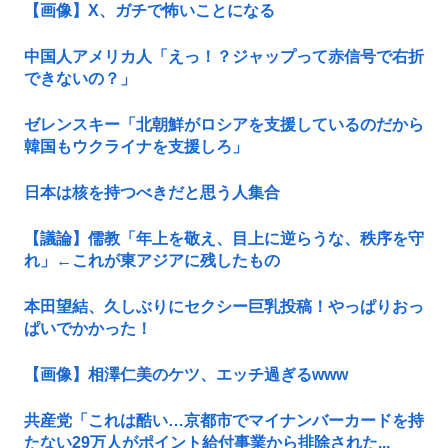
【画像】X、ガチで怖いことになる
中国人アメリカ人「えっ！？ジャップって赤信号で右折
できないの？」
ゼレンスキー「北朝鮮がロシアを支援しているのだから
韓国もウクライナを支援しろ」
日本は核を持つべきだと思う人集合
【議論】儒教「年上を敬え、目上に逆らうな、秩序を守
れ」←これが東アジアに残したもの
本田望結、久しぶりにセクシー巨乳投稿！やっぱりおっ
ぱいでかかった！
【画像】相澤仁美のケツ、エッチ過ぎるwww
共産党「これは酷い…京都市でマイナンバーカードを持
たない29万人がポイント給付事業から排除された...