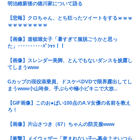
明治維新後の徳川家について語る
【悲報】クロちゃん、とち狂ったツイートをするｗｗｗ
ｗｗｗｗｗｗｗｗ
【画像】道頓堀女子「暑すぎて服脱ごうかと思っ
た」･･････････ﾊﾟｼｬｯ！！
【画像】スレンダー美脚、とんでもないダンスを披露し
てしまうwww
Gカップの現役添乗員、ドスケベDVDで限界露出してし
まうwww小山玲奈、手ぶらや極小ビキニで大放...
【GIF画像】このお●ぱい100点のA.V女優の名前を教え
ろ！
【画像】片山さつき（67）ちゃんの防災服www
【衝撃】メイウェザー「恵まれない子へ募金？そいつら