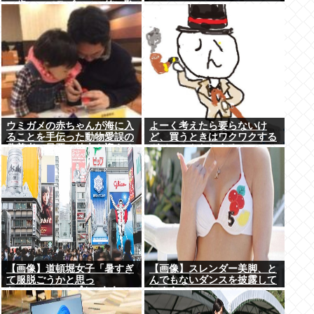
い歳こいてラブコメ（笑）恥
ずかしくないの？」
ウミガメの赤ちゃんが海に入
よーく考えたら要らないけ
ることを手伝った動物愛誤の
ど、買うときはワクワクする
偽善者、最悪の結末を迎える
ガジェットおしえろ
【画像】道頓堀女子「暑すぎ
【画像】スレンダー美脚、と
て服脱ごうかと思っ
んでもないダンスを披露して
た」･･････････ﾊﾟｼｬｯ！！
しまうwww