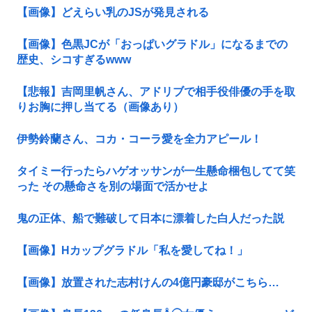
【画像】どえらい乳のJSが発見される
【画像】色黒JCが「おっぱいグラドル」になるまでの
歴史、シコすぎるwww
【悲報】吉岡里帆さん、アドリブで相手役俳優の手を取
りお胸に押し当てる（画像あり）
伊勢鈴蘭さん、コカ・コーラ愛を全力アピール！
タイミー行ったらハゲオッサンが一生懸命梱包してて笑
った その懸命さを別の場面で活かせよ
鬼の正体、船で難破して日本に漂着した白人だった説
【画像】Hカップグラドル「私を愛してね！」
【画像】放置された志村けんの4億円豪邸がこちら…