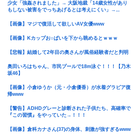
少女「強姦されました」→ 大阪地裁「14歳女性があり
もしない被害をでっちあげるとは考えにくい」→...
【画像】マジで復活して欲しいAV女優www
【画像】Kカップお○ぱいを下から眺めるとｗｗｗ
【悲報】結婚して2年目の奥さんが風俗経験者だと判明
奥田いろはちゃん、市民プールで18m泳ぐ！！！【乃木
坂46】
【画像】小倉ゆうか（元・小倉優香）が水着グラビア復
帰www
【警告】ADHDグレーと診断された子供たち、高確率で
『この習慣』をやっていた→！！！
【画像】倉科カナさん(37)の身体、刺激が強すぎるwww