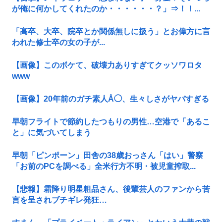
が俺に何かしてくれたのか・・・・・・？」⇒！！...
「高卒、大卒、院卒とか関係無しに扱う」とお偉方に言
われた修士卒の女の子が...
【画像】このボケて、破壊力ありすぎてクッソワロタ
www
【画像】20年前のガチ素人Å◯、生々しさがヤバすぎる
早朝フライトで節約したつもりの男性…空港で「あるこ
と」に気づいてしまう
早朝「ピンポーン」田舎の38歳おっさん「はい」警察
「お前のPCを調べる」全米行方不明・被児童搾取...
【悲報】霜降り明星粗品さん、後輩芸人のファンから苦
言を呈されブチギレ発狂…