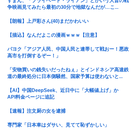
すまん、「プライベート・ライアン」とかいう大昔の戦
争映画見てみたら最初の30分で地獄なんだが…こ...
【朗報】上戸彩さん(40)まだかわいい
【描込】なんだよこの漫画ｗｗｗ【注意】
パヨク「アジア人民、中国人民と連帯して戦おー！悪政
高市を打倒するぞー！」
「安物買いの銭失いだったねぇ」とインドネシア高速鉄
道の最終処分に日本側騒然、国家予算は使わないと...
【AI】中国DeepSeek、近日中に「大幅値上げ」か
API料金ページに追記
【速報】注文厨の女を逮捕
専門家「日本車はダサい、見てて恥ずかしい」