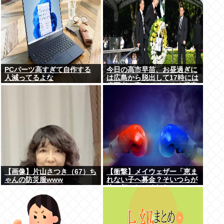
PCパーツ高すぎて自作する
今日の高市早苗、お昼過ぎに
人減ってるよな
は広島から脱出して17時には
歯医者に寄ってそのまま帰宅
【画像】片山さつき（67）ち
【衝撃】メイウェザー「恵ま
ゃんの防災服www
れない子へ募金？そいつらが
俺に何かしてくれたの
か・・・・・・？」⇒！！！