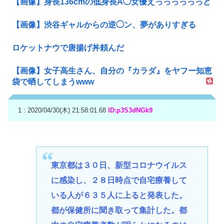
【画像】身長136cmの低身長Å◯女優えっっっっっっど
【画像】渋谷ギャルからの逆◯ン、夢がありすぎる
ロケットナウで唐揚げ丼頼んだ
【画像】女子高生さん、自分の『カラダ』をヤフー知恵
袋で晒してしまうwww
1 : 2020/04/30(木) 21:58:01.68
ID:p3S3dNGk9
東京都は３０日、新型コロナウイルス
に感染し、２８日時点で自宅療養して
いる人が６３５人に上ると発表した。
都が保健所に聞き取って集計した。都