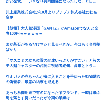
だと発覚、「いきなり共同開催になったしな」と日...
川上産業株式会社が10月よりプチプチ株式会社に社名
変更
【朗報】大人気漫画「GANTZ」がAmazonでなんと全
巻100円ｗｗｗｗｗｗ
まだ墓石があるだけマシと見るべきか。今はもう合葬墓
ばかり
「マスコミの立ち位置の勘違いっぷりがすごい」と報ス
テ大越キャスターの台詞に視聴者絶句、高市とトラ...
ウミガメの赤ちゃんが海に入ることを手伝った動物愛誤
の偽善者、最悪の結末を迎える
あっち系御用達で有名になった某ブランド、一時は飛ぶ
鳥を落とす勢いだったが今期の業績は……