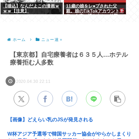
【描込】なんだよこの漫画ｗ
11歳の娘をレ●プされた父
ｗｗ【注意】
親。娘のTikTokアカウントを
使い自宅に誘き出し、銃撃で
天誅！
ホーム
ニュー速＋
【東京都】自宅療養者は６３５人…ホテル
療養拒む人多数
2020.04.30 22:11
【画像】どえらい乳のJSが発見される
W杯アジア予選等で韓国サッカー協会がやらかしまくり