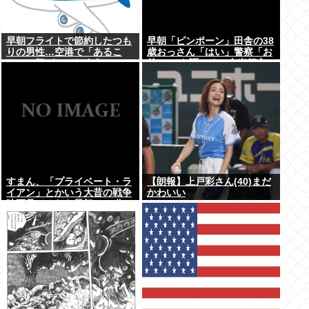
早朝フライトで節約したつも
早朝「ピンポーン」田舎の38
りの男性…空港で「あるこ
歳おっさん「はい」警察「お
と」に気づいてしまう
前のPCを調べる」全米行方
不明・被児童搾取センターか
らの通報により児ホ゜画像を
発見、逮捕
すまん、「プライベート・ラ
【朗報】上戸彩さん(40)まだ
イアン」とかいう大昔の戦争
かわいい
映画見てみたら最初の30分で
地獄なんだが…これずっと続
く感じ？