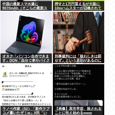
中国の最新スマホ遂に
押すと1万円貰えるが大阪に
9070mAh（そこらの最新ス
10mハムスターが召喚されて
マホの約2倍）のバッテリー
しまうボタン
を積んでしまうwww
オタク「パソコン自作できま
刑事裁判には「疑わしきは罰
す」DQN「自分で車やバイク
せず」という原則があるのに
いじれます」
なぜ「性交の同意がなかっ
た」という確かめようが無い
もので有罪になるの？
ラノベ作家（52）「新作ラブ
【画像】高市早苗、殺される
コメ書いたぞ！w」X民「い
ことに怯え始めるwww