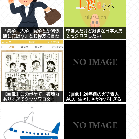
「高卒、大卒、院卒とか関係
中国人だけど好きな日本人男
無しに扱う」とお偉方に言わ
とセクロスしたい
れた修士卒の女の子が...
【画像】このボケて、破壊力
【画像】20年前のガチ素人
ありすぎてクッソワロタ
Å◯、生々しさがヤバすぎる
www