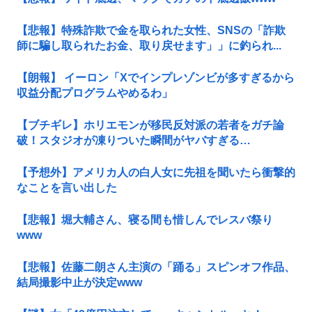
【悲報】特殊詐欺で金を取られた女性、SNSの「詐欺
師に騙し取られたお金、取り戻せます」」に釣られ...
【朗報】 イーロン「Xでインプレゾンビが多すぎるから
収益分配プログラムやめるわ」
【ブチギレ】ホリエモンが移民反対派の若者をガチ論
破！スタジオが凍りついた瞬間がヤバすぎる…
【予想外】アメリカ人の白人女に先祖を聞いたら衝撃的
なことを言い出した
【悲報】堀大輔さん、寝る間も惜しんでレスバ祭り
www
【悲報】佐藤二朗さん主演の「踊る」スピンオフ作品、
結局撮影中止が決定www