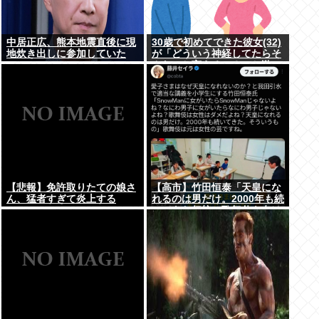
中居正広、熊本地震直後に現
30歳で初めてできた彼女(32)
地炊き出しに参加していた
が「どういう神経してたらそ
んなこと言えるの？」と激
怒、その理由がｗｗｗ
【悲報】免許取りたての娘さ
【高市】竹田恒泰「天皇にな
ん、猛者すぎて炎上する
れるのは男だけ。2000年も続
www
いてきた伝統。歌舞伎も女は
駄目だよね？」