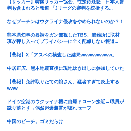
【サッカー】韓国サッカー協会、性接待疑惑 日本人審
判も含まれると報道 「Jリーグの審判を統括する...
なぜプーチンはウクライナ侵攻をやめられないのか？！
熊本県知事の要請をガン無視したTBS、避難所に取材
班が押し入ってプライバシーに全く配慮しない報道...
【悲報】X「アスペの検査した結果wwwwwwwww」
中居正広、熊本地震直後に現地炊き出しに参加していた
【悲報】免許取りたての娘さん、猛者すぎて炎上する
www
ドイツ空港のウクライナ機に自爆ドローン接近→職員が
蹴り落とす→偶然起爆装置が壊れセーフ
中国のビーチ。ゴミだらけ