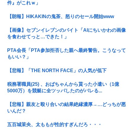
件』がこれｗ」
【朗報】HIKAKINの鬼茶、怒りのセール開始www
【画像】セブンイレブンのバイト「AIにちいかわの画像
を食わせてっと…できた！」
PTA会長「PTA参加拒否した親へ最終警告。こうなって
もいい？」
【悲報】「THE NORTH FACE」の人気が低下
税務署職員(25) 、おばちゃんから貰った小遣い（1億
5000万）を競艇に全ツッパしたのがバレる...
【悲報】親友と殴り合いの結果絶縁濃厚→…どっちが悪
いんだ？
五百城茉央、太ももが性的すぎんだろ・・・