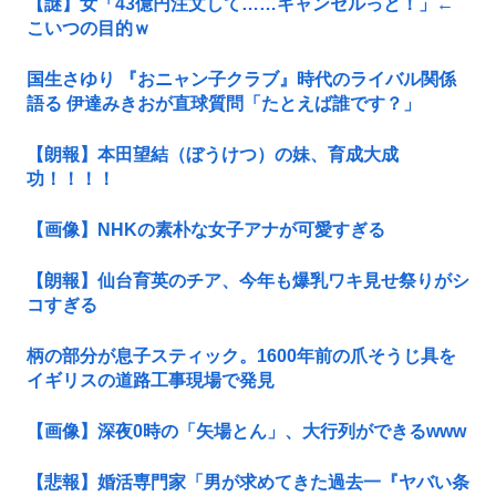
【謎】女「43億円注文して……キャンセルっと！」←
こいつの目的ｗ
国生さゆり 『おニャン子クラブ』時代のライバル関係
語る 伊達みきおが直球質問「たとえば誰です？」
【朗報】本田望結（ぼうけつ）の妹、育成大成
功！！！！
【画像】NHKの素朴な女子アナが可愛すぎる
【朗報】仙台育英のチア、今年も爆乳ワキ見せ祭りがシ
コすぎる
柄の部分が息子スティック。1600年前の爪そうじ具を
イギリスの道路工事現場で発見
【画像】深夜0時の「矢場とん」、大行列ができるwww
【悲報】婚活専門家「男が求めてきた過去一『ヤバい条