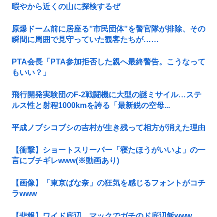
暇やから近くの山に探検するぜ
原爆ドーム前に居座る”市民団体”を警官隊が排除、その
瞬間に周囲で見守っていた観客たちが……
PTA会長「PTA参加拒否した親へ最終警告。こうなって
もいい？」
飛行開発実験団のF-2戦闘機に大型の謎ミサイル…ステ
ルス性と射程1000kmを誇る「最新鋭の空母...
平成ノブシコブシの吉村が生き残って相方が消えた理由
【衝撃】ショートスリーパー「寝たほうがいいよ」の一
言にブチギレwww(※動画あり)
【画像】「東京ばな奈」の狂気を感じるフォントがコチ
ラwww
【悲報】ワイド底辺、マックでガチのド底辺飯www