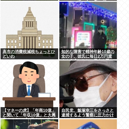
い」この道23年の彫り師
YouTuberの動画が話題
高市の消費税減税ちょっとひ
知的な障害で精神年齢10歳の
どいわ
女の子、彼氏に毎日2万円渡
すよう命じられ、暴力を恐れ
連日売春。客の82歳を殺害し
逮捕
【マネーの虎】「年商10億」
自民党、飯塚幸三をさっさと
と聞いて「年収10億」と大興
逮捕するよう警察に圧力かけ
奮するキッズに教えたい大人
ていたwww
のリアル