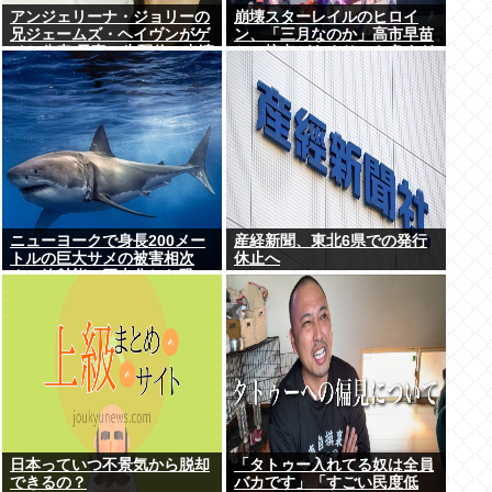
アンジェリーナ・ジョリーの
崩壊スターレイルのヒロイ
兄ジェームズ・ヘイヴンがゲ
ン、「三月なのか」高市早苗
イと公表 元妻の生配信に出演
との接点があまりにも多すぎ
しカミングアウト ヤフコメ
る。もしかして早苗がモデ
「顔見ればわかる」
ル？
ニューヨークで身長200メー
産経新聞、東北6県での発行
トルの巨大サメの被害相次
休止へ
ぐ、放射能で巨大化した恐
れ、Yahooニュースより
日本っていつ不景気から脱却
「タトゥー入れてる奴は全員
できるの？
バカです」「すごい民度低