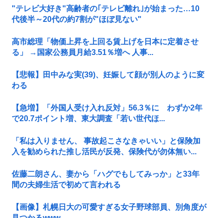
"テレビ大好き"高齢者の｢テレビ離れ｣が始まった…10
代後半～20代の約7割が"ほぼ見ない"
高市総理「物価上昇を上回る賃上げを日本に定着させ
る」 →国家公務員月給3.51％増へ 人事...
【悲報】田中みな実(39)、妊娠して顔が別人のように変
わる
【急増】「外国人受け入れ反対」56.3％に わずか2年
で20.7ポイント増、東大調査「若い世代ほ...
「私は入りません、 事故起こさなきゃいい」と保険加
入を勧められた推し活民が反発、保険代が勿体無い...
佐藤二朗さん、妻から「ハグでもしてみっか」と33年
間の夫婦生活で初めて言われる
【画像】札幌日大の可愛すぎる女子野球部員、別角度が
見つかるwww