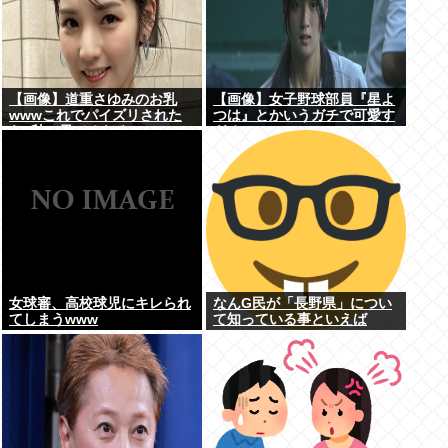
【画像】道重さゆみのお乳
【画像】女子野球部員『星よ
wwwこれでパイズリされた
つは』とかいうガチで可愛す
ら3秒で果てるだろ
ぎるJKwww
女球審、高校球児にキレられ
なんG民が「長野県」につい
てしまうwww
て知っている事といえば
www