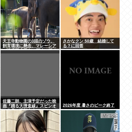
天王寺動物園の3頭のゾウ、
さかなクン 50歳 結婚して
飼育環境に懸念、マレーシア
る？に回答
が返還要求署名17万人。酷す
ぎる日本の動物園
佐藤二朗、主演予定だった映
2026年度 暑さのピーク終了
画『踊る大捜査線』スピンオ
フ作品の撮影中止