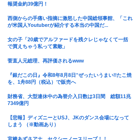
報奨金約39億円！
西側からの手痛い指摘に激怒した中国総領事館、「これ
が米国人Youtuberが紹介する本当の中国だ...
女の子「20歳でアルファードを残クレじゃなくて一括
で買えちゃう私って素敵」
菅直人元総理、再評価されるwww
『銀だこの日』令和8年8月8日“ぜったいうまい!!たこ焼
を、1舟88円（税込）で販売へ
財務省、大型連休中の為替介入日数は3日間 総額11兆
7349億円
【悲報】ディズニーとUSJ、JKのダンス会場になって
しまう （※動画あり）
宮﨑あずさアナ セクシーノースリーブ！！