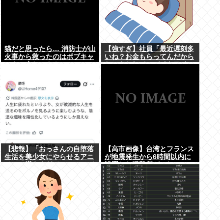
猫だと思ったら… 消防士が山
【強すぎ】社員「最近遅刻多
火事から救ったのはボブキャ
いね？お金もらってんだから
ットの赤ちゃん！
ちゃんとして」バイトワイ
「遅刻分はもらってないで
す」
【悲報】「おっさんの自堕落
【高市画像】台湾とフランス
生活を美少女にやらせるアニ
が地震発生から6時間以内に
メ」、増えすぎてフェミにバ
設置した避難所がこれwww
レるwww