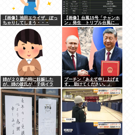
【画像】池田エライザ、ぽっ
【画像】台風15号「チャンホ
ちゃりしてしまう・・・
ン」発生 トリプル台風に…
姉が２０歳の時に妊娠した
プーチン「あえて申し上げま
が、姉の彼氏が「子供イラ
す。 助けてください。」
ネ」とか言い出した