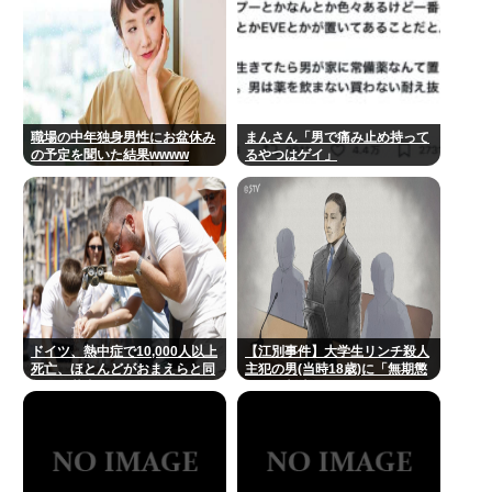
職場の中年独身男性にお盆休み
まんさん「男で痛み止め持って
の予定を聞いた結果wwww
るやつはゲイ」
ドイツ、熱中症で10,000人以上
【江別事件】大学生リンチ殺人
死亡、ほとんどがおまえらと同
主犯の男(当時18歳)に「無期懲
年代、若者は元気
役」の判決