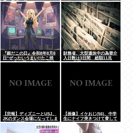
需の恩恵で差
『銀だこの日』令和8年8月8
財務省、大型連休中の為替介
日“ぜったいうまい!!たこ焼
入日数は3日間 総額11兆
を、1舟88円（税込）で販売
7349億円
へ
【悲報】ディズニーとUSJ、
【画像】イケおじ(56)、中学
JKのダンス会場になってしま
生にナイフ突きつけて脅して
う （※動画あり）
レ●プwww