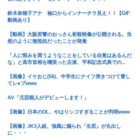
鈴木奈穂子アナ 袖口からインナーチラ見え！！【GIF
動画あり】
【動画】大阪府警のおっさん射殺映像が公開される。当
然のように無抵抗だったことが発覚
「人に恨みを買うようなことをしている自覚はあるんだ
な」と高市首相を嘲笑った左派、平和記念式典での...
【画像】イケおじ(56)、中学生にナイフ突きつけて脅し
てレ●プwww
AV「元芸能人がデビューします！」
【画像】日本のOL、やはりシコすぎることが判明www
【画像】JK3人組、強風に煽られ「生尻」が丸出し
に・・・