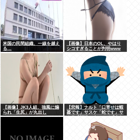
米国の民間組織、一線を越え
【画像】日本のOL、やはり
る…
シコすぎることが判明www
【画像】JK3人組、強風に煽
【悲報】ナルト「口寄せは蝦
られ「生尻」が丸出し
蟇です」サスケ「蛇です」サ
に・・・
クラ「蛞蝓です」ワイ「うお
おお！！」