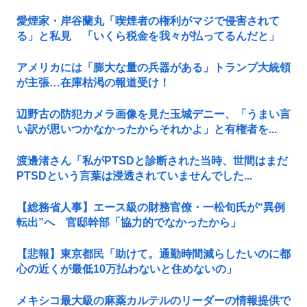
愛煙家・岸谷蘭丸「喫煙者の権利がマジで侵害されて
る」と私見 「いくら税金を我々が払ってるんだと」
アメリカには「膨大な量の兵器がある」トランプ大統領
が主張…在庫枯渇の報道受け！
辺野古の防犯カメラ画像を見た玉城デニー、「うまい言
い訳が思いつかなかったからそれかよ」と有権者を...
渡邊渚さん「私がPTSDと診断された当時、世間はまだ
PTSDという言葉は浸透されていませんでした...
【総務省人事】エース級の財務官僚・一松旬氏が“異例
転出”へ 官邸幹部「協力的でなかったから」
【悲報】東京都民「助けて。通勤時間減らしたいのに都
心の近くが最低10万払わないと住めないの」
メキシコ最大級の麻薬カルテルのリーダーの情報提供で