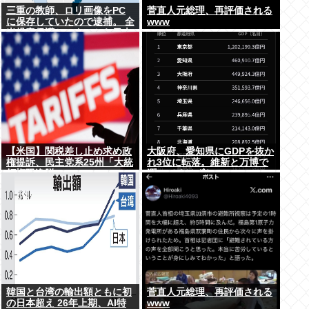
三重の教師、ロリ画像をPC
菅直人元総理、再評価される
に保存していたので逮捕。 全
www
米児童保護センターから日本
の警察庁に通報が来る。
【米国】関税差し止め求め政
大阪府、愛知県にGDPを抜か
権提訴、民主党系25州「大統
れ3位に転落。維新と万博で
領権限逸脱」
潤ってるはずじゃ…
韓国と台湾の輸出額ともに初
菅直人元総理、再評価される
の日本超え 26年上期、AI特
www