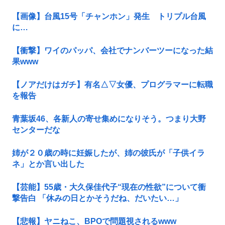
【画像】台風15号「チャンホン」発生 トリプル台風
に…
【衝撃】ワイのパッパ、会社でナンバーツーになった結
果www
【ノアだけはガチ】有名△▽女優、プログラマーに転職
を報告
青葉坂46、各新人の寄せ集めになりそう。つまり大野
センターだな
姉が２０歳の時に妊娠したが、姉の彼氏が「子供イラ
ネ」とか言い出した
【芸能】55歳・大久保佳代子“現在の性欲”について衝
撃告白 「休みの日とかそうだね、だいたい…」
【悲報】ヤニねこ、BPOで問題視されるwww