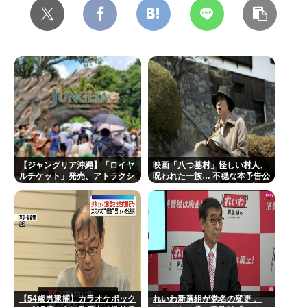
【ジャングリア沖縄】「ロイヤ
映画「八つ墓村」怪しい村人、
ルチケット」発売、アトラクシ
呪われた一族… 不穏な本予告公
ョン優先案内、ソフトドリンク
開 主題歌はB’zの松本孝弘率い
飲み放題、スパ利用、駐車場無
るTMG
料…大人29700円
【54歳男逮捕】カラオケボック
れいわ新選組が党名の変更 、