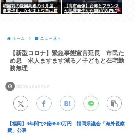
靖国前の愛国高級のり弁屋、
【高市画像】台湾とフランス
事業停止。なぜネトウヨは買
が地震発生から6時間以内に
ってあげなかったの？
設置した避難所がこれwww
ホーム
ニュー速＋
【新型コロナ】緊急事態宣言延長 市民た
め息 求人ますます減る／子どもと在宅勤
務無理
2020.05.05 02:52
【福岡】3年間で2億6500万円 福岡県議会「海外視察
費」公表