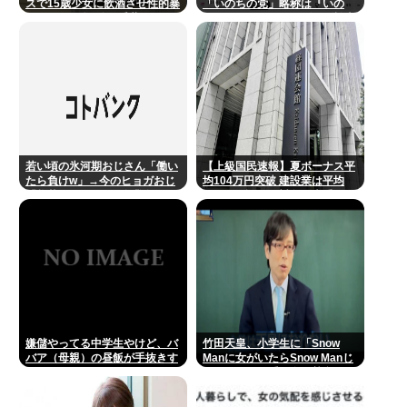
スで15歳少女に飲酒させ性的暴
「いのちの党」略称は『いの
行 スマホで撮影か 千葉
ち』 SNSではTIM・ゴルゴ松本
に言及「ゴルゴ出馬確定」「党
首は決まり」
若い頃の氷河期おじさん「働い
【上級国民速報】夏ボーナス平
たら負けw」→今のヒョガおじ
均104万円突破 建設業は平均
「惣菜たけぇよ..」 自業自得で
200万円超 なお対象は大手163
草
社93万人、全就業者の1%強
嫌儲やってる中学生やけど、バ
竹田天皇、小学生に「Snow
バア（母親）の昼飯が手抜きす
Manに女がいたらSnow Manじ
ぎてキレそう
ゃない」で男系天皇を熱弁www