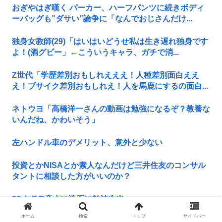
おぎやはぎ嘆く パーカー、ハーフパンツに続きボディ
ーバッグも”ダサい”論争に「なんでおじさんだけ...
独身女教師(29)「はいはいどうせ私は生き遅れ独身です
よ！(酒グビー」←こういうキャラ、ガチで消...
Z世代「学歴差別おもしれえええ！人種差別面白ええ
え！ブサイク差別おもしれえ！人を馬鹿にするの面白...
ネトウヨ「高橋洋一さんの動画は勉強になるぞ？教養な
いんだね、かわいそう」
左ハンドル車のデメリット、意外と少ない
投資とかNISAとか素人なんだけど三井住友のコンサル
タントに相談した方がいいのか？
30すぎて童貞は流石に精神疾患
ホーム
検索
トップ
サイドバー
なぜ自民党批判だけは表現の自由ではないのか