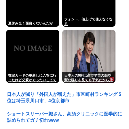
フォント、値上げで使えなくな
夏休み全く面白くないんだが
る
在留カードの更新しに入管に行
日本人の9割は高市早苗の顔や
ったけど父親がぐったいしてて
変な喋りを見ても平気だから支
こわい要介護3
持率9割。学校の美術科と音楽
科はしっかりして！
日本人が減り「外国人が増えた」市区町村ランキング 5
位は埼玉県川口市、4位京都市
ショートスリーパー堀さん、高須クリニックに医学的に
詰められてガチ切れwww