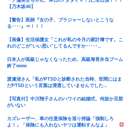
一ノ瀬美空ちゃん、本日の｢タダイマ！｣に生出演！！！
【乃木坂46】
【警告】医師『女の子、ブラジャーしないとこうな
る････』⇒！！！
【画像】生活保護女「これが私の今月の家計簿です。こ
れのどこが“いい思い”してるんですか･････...
日本人が高級じゃなくなったため、高級海苔弁当ブーム
終了www
渡邊渚さん「私がPTSDと診断された当時、世間にはま
だPTSDという言葉は浸透していませんでした...
【写真付】中川翔子さんのハワイの結婚式、何故か旦那
がいない
カズレーザー、車の任意保険を巡り持論「強制しろ
よ！」「保険にも入れないヤツは運転すんなよ」