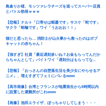
島倉りか様、モッツァレラチーズを巡ってスーパー店員
とバトル勃発ｗｗｗ
【悲報】ナルト「口寄せは蝦蟇です」サスケ「蛇です」
サクラ「蛞蝓です」ワイ「うおおお！！」
猫だと思ったら… 消防士が山火事から救ったのはボブ
キャットの赤ちゃん！
【強すぎ】社員「最近遅刻多いね？お金もらってんだか
らちゃんとして」バイトワイ「遅刻分はもらってな...
【悲報】「おっさんの自堕落生活を美少女にやらせるア
ニメ」、増えすぎてフェミにバレるwww
【高市画像】台湾とフランスが地震発生から6時間以内
に設置した避難所がこれwww
【画像】池田エライザ、ぽっちゃりしてしまう・・・