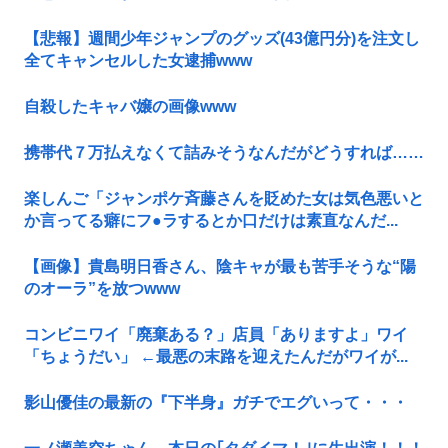
【悲報】週間少年ジャンプのグッズ(43億円分)を注文し
全てキャンセルした女逮捕www
自殺したキャバ嬢の画像www
携帯代７万払えなくて詰みそうなんだがどうすれば……
楽しんご「ジャンポケ斉藤さんを貶めた女は気色悪いと
か言ってる癖にフ●ラするとか口だけは素直なんだ...
【画像】貴島明日香さん、陰キャが最も苦手そうな“陽
のオーラ”を放つwww
コンビニワイ「廃棄ある？」店員「ありますよ」ワイ
「ちょうだい」 ←最悪の末路を迎えたんだがワイが...
影山優佳の最新の『下半身』ガチでエグいって・・・