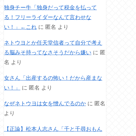
独身チー牛「独身だって税金を払って
る！フリーライダーなんて言わせな
い！」←これ
に
匿名
より
ネトウヨとか任天堂信者って自分で考え
る脳みそ持ってなさそうだから嫌い
に
匿
名
より
女さん「出産するの怖い！だから産まな
い！」
に
匿名
より
なぜネトウヨは女を憎んでるのか
に
匿名
より
【正論】松本人志さん「千と千尋おもん