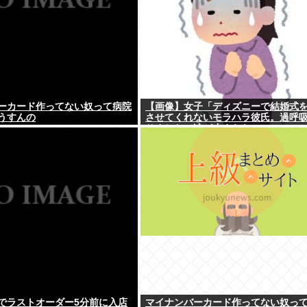
ーカード作ってない奴って病院
【画像】女子「ディズニーで結婚式
うすんの
させてくれないモラハラ彼氏。過呼
りました。涙が止まらない」
でラストオーダー5分前に入店
マイナンバーカード作ってない奴っ