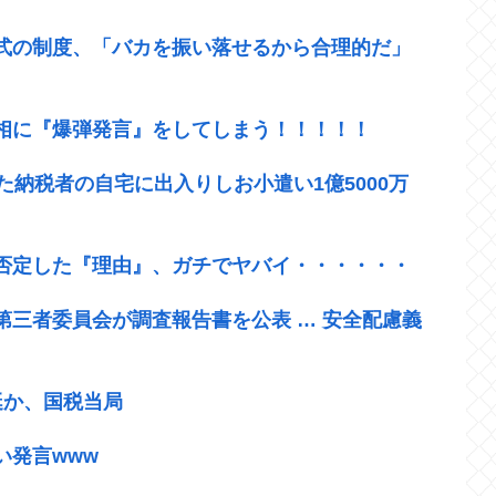
式の制度、「バカを振い落せるから合理的だ」
相に『爆弾発言』をしてしまう！！！！！
た納税者の自宅に出入りしお小遣い1億5000万
否定した『理由』、ガチでヤバイ・・・・・・
第三者委員会が調査報告書を公表 … 安全配慮義
艇か、国税当局
い発言www