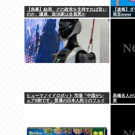
【急募】結局、どの政党を支持すれば良い
【速報】ダ
のか、議員、政治家は全員悪か
発言www
ヒューマノイドロボット 市場「中国がシ
高橋名人が
ェア8割です」普通の日本人怒りのフェイ
意
クニュース認定へ…