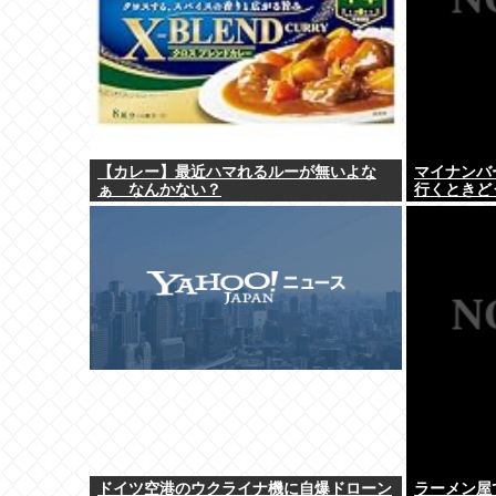
【カレー】最近ハマれるルーが無いよな
マイナンバ
ぁ なんかない？
行くときど
ドイツ空港のウクライナ機に自爆ドローン
ラーメン屋