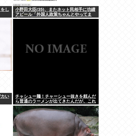
』をし
小野田大臣(35)、またネット民相手に功績
アピール「外国人政策ちゃんとやってま
す」www
デカい
チャシュー麺！チャーシュー抜きを頼んだ
ら普通のラーメンが出てきたんだが、これ
っておかしくねえ？