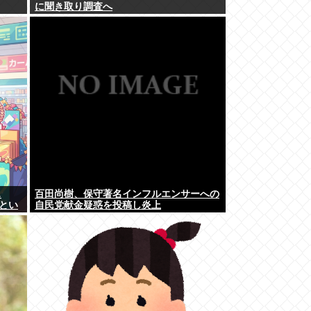
に聞き取り調査へ
…
百田尚樹、保守著名インフルエンサーへの
｣とい
自民党献金疑惑を投稿し炎上