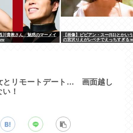
西川貴教さん 魅惑のマーメイ
【画像】ビビアン・スー(51)とかい
ww
の宮沢りえがレベチでえっちすぎる
女とリモートデート… 画面越し
ない！