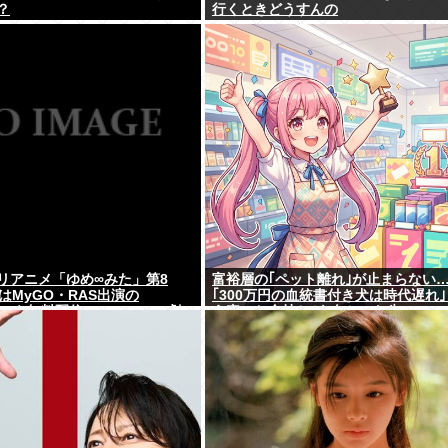
？
行くときどうすんの
リアニメ「ゆめ∞みた」第8
富裕層の｢ペット離れ｣が止まらない
日)はMyGO・RAS出演の
｢300万円の血統書付き犬は時代遅れ
s’26を無料配信。AveMujica劇
う真のお金持ちが"向かった先"
るよ100万アツドリ