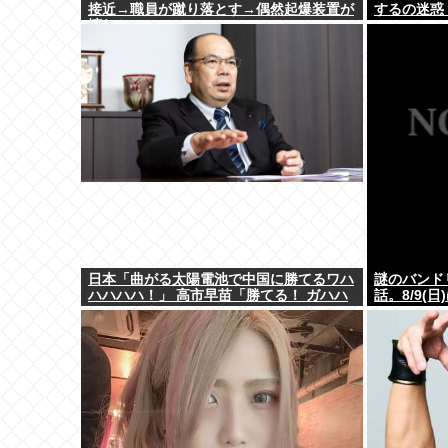
接近→職員が蹴り落とす→偶然起爆装置が
するの迷惑
壊れセーフ
日本「曲がる太陽電池で中国に勝てるワハ
謎のバンド
ハハハハ！」 高市早苗「勝てる！ ガハハ
話。8/9(
ハハハハ！」
LuckyFe
場情報もあ