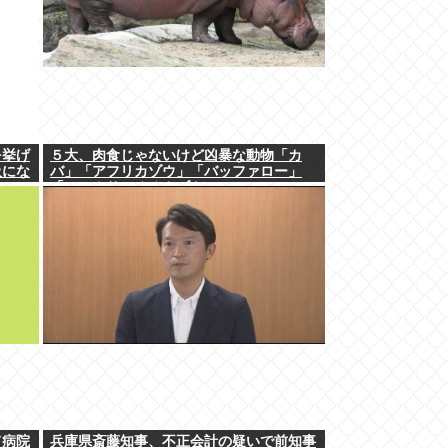
を挙げ
５大、肉食じゃないけど凶暴な動物「カ
吸にな
バ」「アフリカゾウ」「バッファロー」
「コーカサスオオカブト」
て病院
兵庫県斎藤知事、不正会計の疑いで前知事