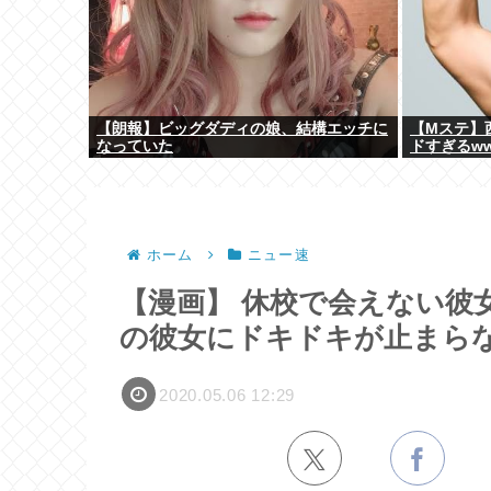
【朗報】ビッグダディの娘、結構エッチに
【Mステ】
なっていた
ドすぎるw
ホーム
ニュー速
【漫画】 休校で会えない彼
の彼女にドキドキが止まら
2020.05.06 12:29