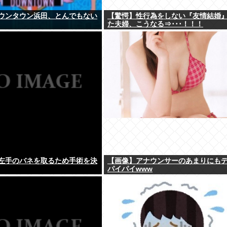
ウンタウン浜田、とんでもない
【驚愕】性行為をしない『友情結婚
た夫婦、こうなる⇒･･･！！！
左手のバネを取るため手術を決
【画像】アナウンサーのあまりにも
パイパイwww