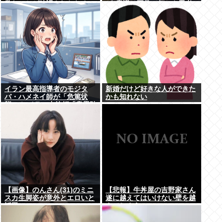
常なことが確認されおわる
が､意識は正常で何かを思考
していると判明
イラン最高指導者のモジタ
新婚だけど好きな人ができた
バ・ハメネイ師が「危篤状
かも知れない
態」？ イラン大統領「意思疎
通はかなり難しい」
【画像】のんさん(31)のミニ
【悲報】牛丼屋の吉野家さん
スカ生脚姿が意外とエロいと
遂に越えてはいけない壁を越
話題
えてしまう…