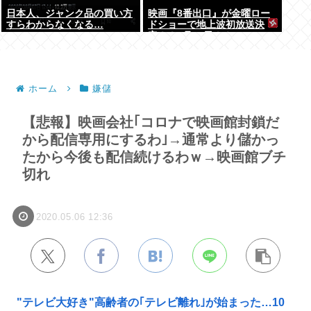
日本人、ジャンク品の買い方
映画『8番出口』が金曜ロー
すらわからなくなる…
ドショーで地上波初放送決
定！！8月28日！！
ホーム
嫌儲
【悲報】映画会社｢コロナで映画館封鎖だ
から配信専用にするわ｣→通常より儲かっ
たから今後も配信続けるわｗ→映画館ブチ
切れ
2020.05.06 12:36
"テレビ大好き"高齢者の｢テレビ離れ｣が始まった…10