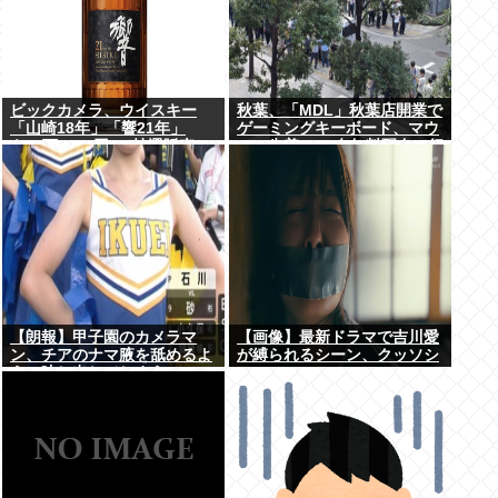
ビックカメラ、ウイスキー
秋葉、「MDL」秋葉店開業で
「山崎18年」「響21年」
ゲーミングキーボード、マウ
を”6万7100円”で抽選販売
ス、先着1000名無料配布で行
列。まだいけるぞ急げ!!
【朗報】甲子園のカメラマ
【画像】最新ドラマで吉川愛
ン、チアのナマ腋を舐めるよ
が縛られるシーン、クッソシ
うに映し出してしまう
コいwww