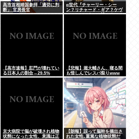
高市首相靖国参拝「適切に判
α世代『チャーリー・シー
断」 官房長官
ン？リチャード・ギア？ケヴ
ィン・コスナー？誰ですかそ
れ？？』何故なのか
【高市速報】肛門が壊れてい
【悲報】堀大輔さん、寝る間
る日本人の割合→29.5%
も惜しんでレスバ祭りwww
京大病院で脳が破壊され植物
【朗報】誤って脳幹を摘出さ
状態になった女性、意識は正
れた女性､重篤な植物状態だ