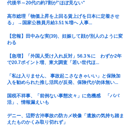
代後半～20代の約7割が"ほぼ見ない"
高市総理「物価上昇を上回る賃上げを日本に定着させ
る」 →国家公務員月給3.51％増へ 人事...
【悲報】田中みな実(39)、妊娠して顔が別人のように変
わる
【急増】「外国人受け入れ反対」56.3％に わずか2年
で20.7ポイント増、東大調査「若い世代ほ...
「私は入りません、 事故起こさなきゃいい」と保険加
入を勧められた推し活民が反発、保険代が勿体無い...
国税不祥事、「前例ない事態次々」に危機感 「パパ
活」、情報漏えいも
デニー、辺野古沖事故の防カメ映像「遺族の気持ち踏ま
えたものかくみ取り切れず」