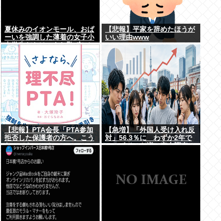
夏休みのイオンモール、おぱ
【悲報】平家を辞めたほうが
ーいを強調した薄着の女子小
いい理由www
中学生だらけ。あれ恥ずかし
くないの？
【悲報】PTA会長「PTA参加
【急増】「外国人受け入れ反
拒否した保護者の方へ。こう
対」56.3％に わずか2年で
なってもいい？」
20.7ポイント増、東大調査
「若い世代ほど増加」