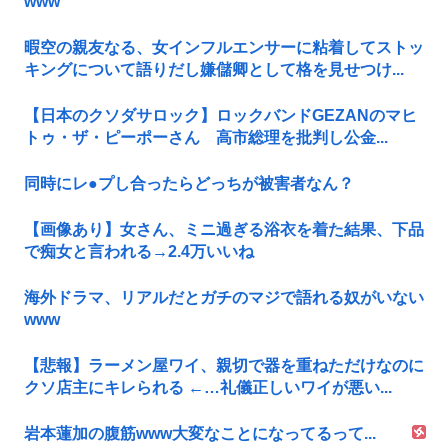
www
暇空の親友なる、女インフルエンサーに粘着してストッ
キングについて語りだし嫌儲卿として格を見せつけ...
【日本のクソダサロック】ロックバンドGEZANのマヒ
トゥ・ザ・ピーポーさん 高市総理を批判し公金...
同時にレ●プし合ったらどっちが被害者なん？
【画像あり】女さん、ミニ過ぎる浴衣を着た結果、下品
で痴女と言われる→2.4万いいね
海外ドラマ、リアルだとガチのマジで語れる奴がいない
www
【悲報】ラーメン屋ワイ、親切で器を重ねただけなのに
クソ店主にキレられる ←…礼儀正しいワイが悪い...
岩本蓮加の腹筋www大変なことになってるって...