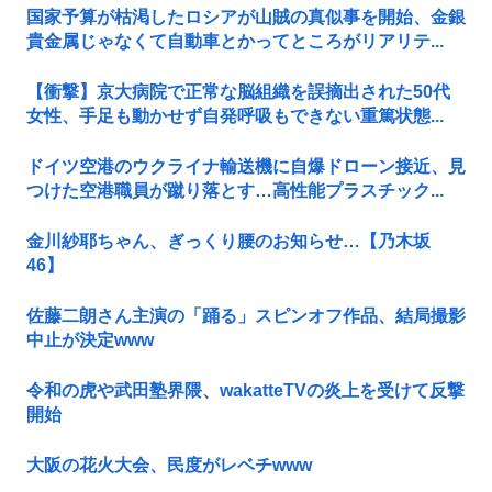
国家予算が枯渇したロシアが山賊の真似事を開始、金銀
貴金属じゃなくて自動車とかってところがリアリテ...
【衝撃】京大病院で正常な脳組織を誤摘出された50代
女性、手足も動かせず自発呼吸もできない重篤状態...
ドイツ空港のウクライナ輸送機に自爆ドローン接近、見
つけた空港職員が蹴り落とす…高性能プラスチック...
金川紗耶ちゃん、ぎっくり腰のお知らせ…【乃木坂
46】
佐藤二朗さん主演の「踊る」スピンオフ作品、結局撮影
中止が決定www
令和の虎や武田塾界隈、wakatteTVの炎上を受けて反撃
開始
大阪の花火大会、民度がレベチwww