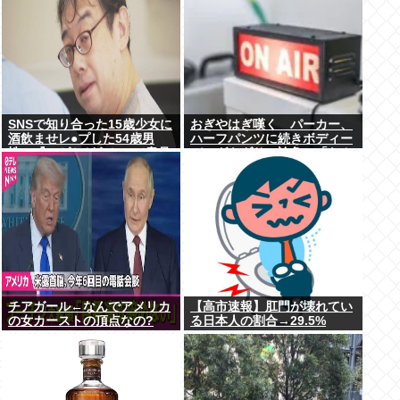
SNSで知り合った15歳少女に
おぎやはぎ嘆く パーカー、
酒飲ませレ●プした54歳男
ハーフパンツに続きボディー
性、『ハゲかどうか』で意見
バッグもダサい論争に「なん
が真っ二つに分かれる
でおじさんだけ言われる
の？」
チアガール←なんでアメリカ
【高市速報】肛門が壊れてい
の女カーストの頂点なの?
る日本人の割合→29.5%