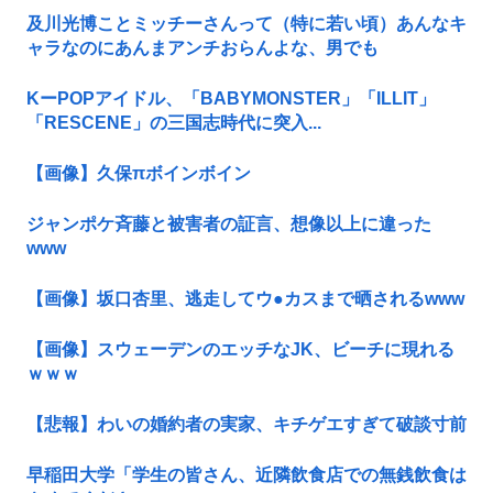
及川光博ことミッチーさんって（特に若い頃）あんなキ
ャラなのにあんまアンチおらんよな、男でも
KーPOPアイドル、「BABYMONSTER」「ILLIT」
「RESCENE」の三国志時代に突入...
【画像】久保πボインボイン
ジャンポケ斉藤と被害者の証言、想像以上に違った
www
【画像】坂口杏里、逃走してウ●カスまで晒されるwww
【画像】スウェーデンのエッチなJK、ビーチに現れる
ｗｗｗ
【悲報】わいの婚約者の実家、キチゲエすぎて破談寸前
早稲田大学「学生の皆さん、近隣飲食店での無銭飲食は