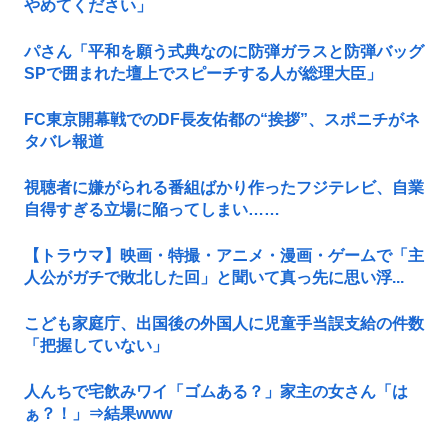
やめてください」
パさん「平和を願う式典なのに防弾ガラスと防弾バッグ
SPで囲まれた壇上でスピーチする人が総理大臣」
FC東京開幕戦でのDF長友佑都の“挨拶”、スポニチがネ
タバレ報道
視聴者に嫌がられる番組ばかり作ったフジテレビ、自業
自得すぎる立場に陥ってしまい……
【トラウマ】映画・特撮・アニメ・漫画・ゲームで「主
人公がガチで敗北した回」と聞いて真っ先に思い浮...
こども家庭庁、出国後の外国人に児童手当誤支給の件数
「把握していない」
人んちで宅飲みワイ「ゴムある？」家主の女さん「は
ぁ？！」⇒結果www