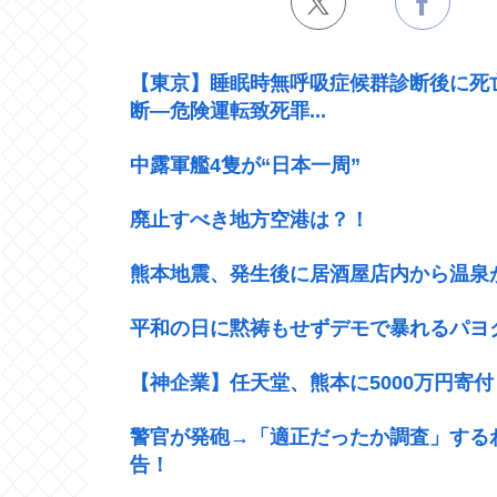
【東京】睡眠時無呼吸症候群診断後に死
断―危険運転致死罪...
中露軍艦4隻が“日本一周”
廃止すべき地方空港は？！
熊本地震、発生後に居酒屋店内から温泉
平和の日に黙祷もせずデモで暴れるパヨ
【神企業】任天堂、熊本に5000万円寄付
警官が発砲→「適正だったか調査」する
告！