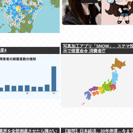
写真加工アプリ「SNOW」、ステマ
度4
示で措置命令 消費者庁
業所を全部倒産させたら障がい
【疑問】日本経済、30年停滞←今ま