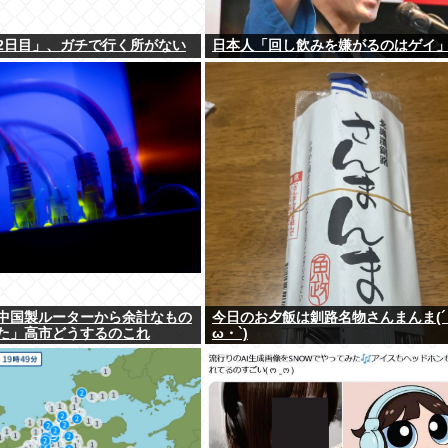
2日目」、ガチで行く所がない
日本人「回し飲みを嫌がるのはゲイ
中国製ルーターから余計なもの
今日のお夕飯は釧路名物さんまんま(´
た」高市どうするのこれ
ω・`)