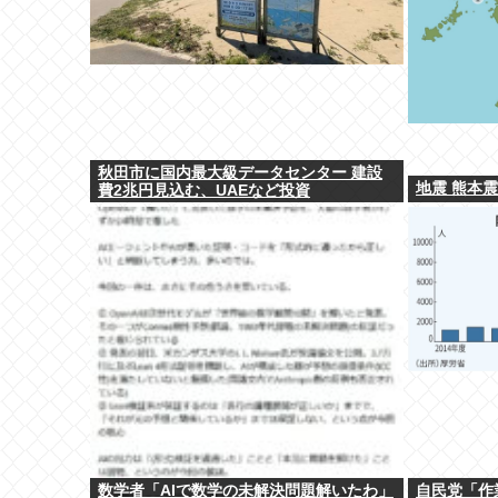
秋田市に国内最大級データセンター 建設
地震 熊本震
費2兆円見込む、UAEなど投資
数学者「AIで数学の未解決問題解いたわ」
自民党「作