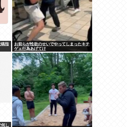
投稿指
お前らが性欲のせいでやってしまったキチ
ゲェ行為あげてけ
で何し