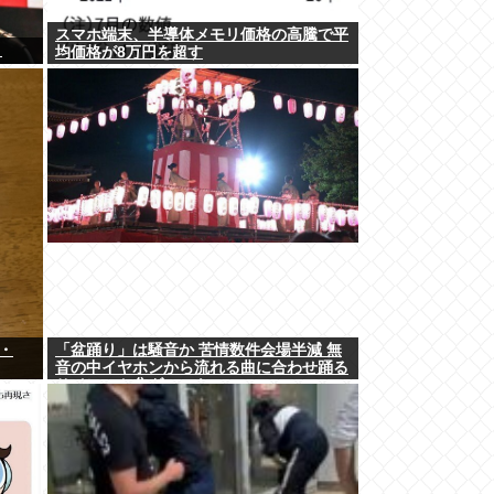
スマホ端末、半導体メモリ価格の高騰で平
」
均価格が8万円を超す
・
「盆踊り」は騒音か 苦情数件会場半減 無
音の中イヤホンから流れる曲に合わせ踊る
サイレント盆ダンスも