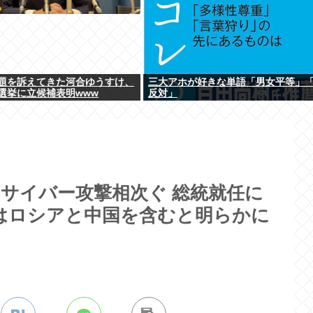
題を訴えてきた河合ゆうすけ、
三大アホが好きな単語「男女平等」
選挙に立候補表明www
反対」
サイバー攻撃相次ぐ 総統就任に
はロシアと中国を含むと明らかに