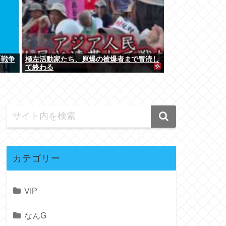
「戦争
極左活動家たち、原爆の被爆者まで冒涜し
て終わる
カテゴリー
VIP
なんG