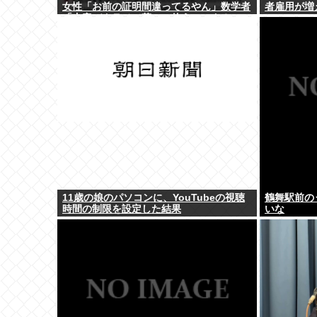
女性「お前の証明間違ってるやん」数学者
者雇用が増
「内容デタラメで草。AI使うのヘタ？」→
女性大発狂
11歳の娘のパソコンに、YouTubeの視聴
鶴舞駅前の
時間の制限を設定した結果
いな