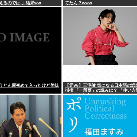
えるのでは 」結果ww
てたん？www
うどん屋初めて入ったけど美味
【元V6】三宅健 気になる日本語の誤
指摘 「一段落」の読みは？ 「使い方
ってるんだよなとか」