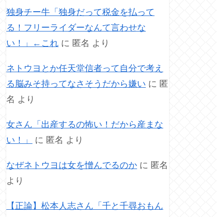
独身チー牛「独身だって税金を払って
る！フリーライダーなんて言わせな
い！」←これ
に
匿名
より
ネトウヨとか任天堂信者って自分で考え
る脳みそ持ってなさそうだから嫌い
に
匿
名
より
女さん「出産するの怖い！だから産まな
い！」
に
匿名
より
なぜネトウヨは女を憎んでるのか
に
匿名
より
【正論】松本人志さん「千と千尋おもん