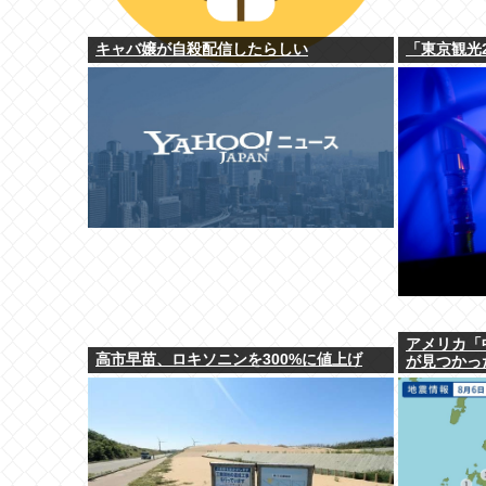
キャバ嬢が自殺配信したらしい
「東京観光
アメリカ「
高市早苗、ロキソニンを300%に値上げ
が見つかっ