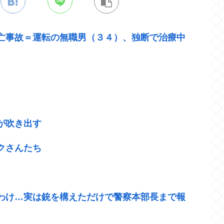
亡事故＝運転の無職男（３４）、独断で治療中
が吹き出す
クさんたち
わけ…実は銃を構えただけで警察本部長まで報