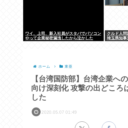
ワイ、上司、新入社員がスタバでパソコン
クルド人問
やって企業秘密漏洩したから泣かした
埼玉県知事
ホーム
東亜
【台湾国防部】台湾企業への
向け深刻化 攻撃の出どころ
した
2020.05.07 01:49