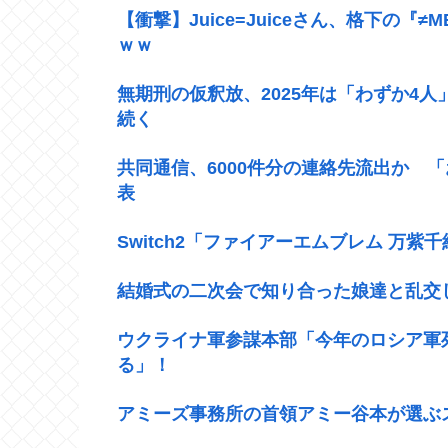
【衝撃】Juice=Juiceさん、格下の
ｗｗ
無期刑の仮釈放、2025年は「わずか4人
続く
共同通信、6000件分の連絡先流出か 
表
Switch2「ファイアーエムブレム 万紫千紅
結婚式の二次会で知り合った娘達と乱交
ウクライナ軍参謀本部「今年のロシア軍
る」！
アミーズ事務所の首領アミー谷本が選ぶ