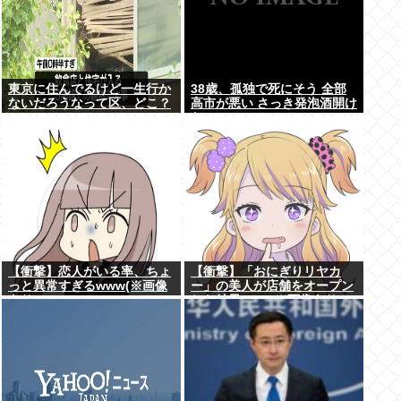
東京に住んでるけど一生行か
38歳、孤独で死にそう 全部
ないだろうなって区、どこ？
高市が悪い さっき発泡酒開け
た
【衝撃】恋人がいる率、ちょ
【衝撃】「おにぎりリヤカ
っと異常すぎるwww(※画像
ー」の美人が店舗をオープン
あり)
した結果www(※画像あり)