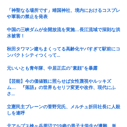
「神聖なる場所です」靖国神社、境内におけるコスプレ
や軍装の禁止を発表
中国の三峡ダムが全開放流を実施…長江流域で深刻な洪
水被害！
秋田タワマン建ちまくってる高齢化ヤバすぎて駅前にコ
ンパクトシティつくって...
元いいとも青年隊、中居正広の”素顔”を暴露
【芸能】今の価値観に照らせば女性蔑視やルッキズ
ム… 『落語』の世界もセリフ変更や改作、現代にふ
さ...
立憲民主ブレーンの菅野完氏、メルチュ折田社長に人殺
しを連呼
北アルプス槍ヶ岳周辺で19歳の男子大学生が遭難 単