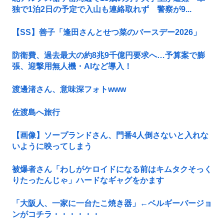
独で1泊2日の予定で入山も連絡取れず 警察が9...
【SS】善子「逢田さんとせつ菜のバースデー2026」
防衛費、過去最大の約8兆9千億円要求へ…予算案で膨
張、迎撃用無人機・AIなど導入！
渡邊渚さん、意味深フォトwww
佐渡島へ旅行
【画像】ソープランドさん、門番4人倒さないと入れな
いように映ってしまう
被爆者さん「わしがケロイドになる前はキムタクそっく
りたったんじゃ」ハードなギャグをかます
「大阪人、一家に一台たこ焼き器」←ベルギーバージョ
ンがコチラ・・・・・・