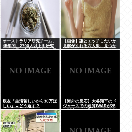
オーストラリア研究チーム、
【画像】誰とエッチしたいか
45年間、2700人以上を研究
見解が別れる六人衆、見つか
した結果。大麻に有益な効果
るwww
はほとんどなく、むしろ有蓋
だった事を証明
親友「生活苦しいから30万ほ
【海外の反応】大谷翔平のド
しい」←どう返す？
ジャースでの通算fWARが25
に到達！ → 「3シーズン未満
でレジェンドクラスの通算
WARを稼いでるな」「契約終
了時にはどれくらいの数字に
なるのか楽しみ」