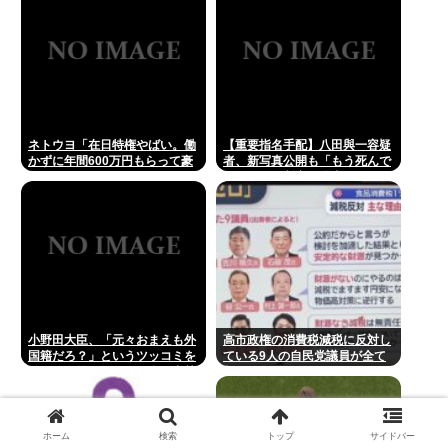
ネトウヨ「在日特権やばい。働
【重要指名手配】八田與一容疑
かずに年間600万円もらって豪
者、新写真公開も「もう死んで
遊してる！！！」
る」ネット断定の理由
小野田大臣、「元々おまえも外
高市政権の消費税減税に反対し
国籍だろ？」というツッコミを
ている9人の自民党議員が全て
恐れ、海外メディアを全員出禁
判明www
に
ホーム
検索
トップ
サイドバー