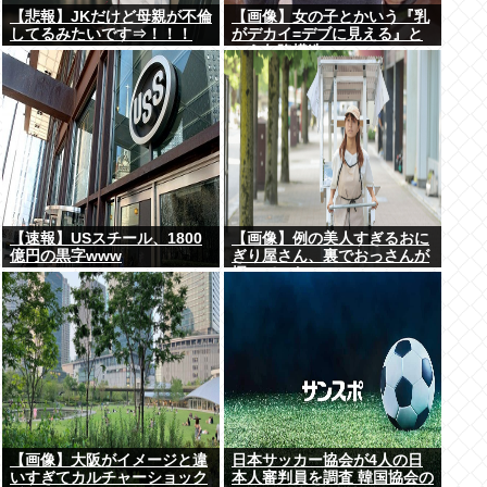
【悲報】JKだけど母親が不倫
【画像】女の子とかいう『乳
してるみたいです⇒！！！
がデカイ=デブに見える』と
いう欠陥構造www
【速報】USスチール、1800
【画像】例の美人すぎるおに
億円の黒字www
ぎり屋さん、裏でおっさんが
握っていたwww
【画像】大阪がイメージと違
日本サッカー協会が4人の日
いすぎてカルチャーショック
本人審判員を調査 韓国協会の