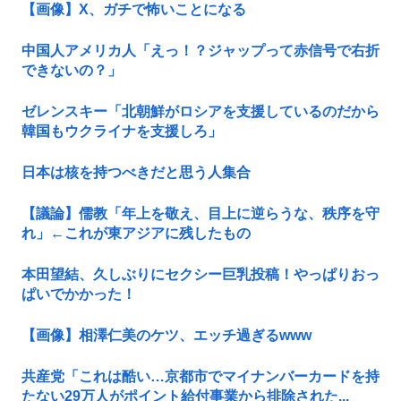
【画像】X、ガチで怖いことになる
中国人アメリカ人「えっ！？ジャップって赤信号で右折
できないの？」
ゼレンスキー「北朝鮮がロシアを支援しているのだから
韓国もウクライナを支援しろ」
日本は核を持つべきだと思う人集合
【議論】儒教「年上を敬え、目上に逆らうな、秩序を守
れ」←これが東アジアに残したもの
本田望結、久しぶりにセクシー巨乳投稿！やっぱりおっ
ぱいでかかった！
【画像】相澤仁美のケツ、エッチ過ぎるwww
共産党「これは酷い…京都市でマイナンバーカードを持
たない29万人がポイント給付事業から排除された...