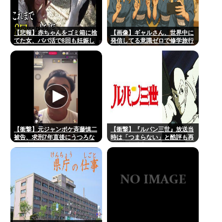
【悲報】赤ちゃんをゴミ箱に捨
【画像】ギャルさん、世界中に
てた女、パパ活で8回も妊娠し
発信してる意識ゼロで修学旅行
ていた
の宿をSNS公開してしまうｗｗ
ｗ 【Pickup08082952】
【衝撃】元ジャンポケ斉藤慎二
【衝撃】『ルパン三世』放送当
被告、求刑7年直後にうつろな
時は「つまらない」と酷評も再
目で高額ギフトをねだり続け
放送で視聴率30％超えwww
る・・・・・・・・・