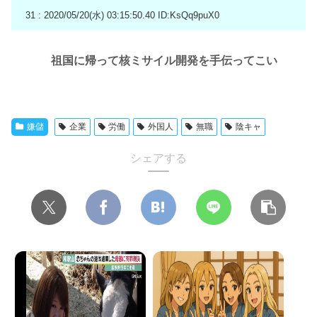
31 : 2020/05/20(水) 03:15:50.40
ID:KsQq9puX0
祖国に帰って核ミサイル開発を手伝ってこい
嫌儲
企業
労働
外国人
無職
陰キャ
シェアする