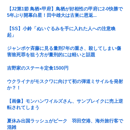
【J2第1節 鳥栖×甲府】鳥栖が好相性の甲府に2-0快勝で
5年ぶり開幕白星！田中雄大は古巣に恩返...
【SS】小鈴「ぬいぐるみを手に入れた人への注意喚
起」
ジャンポケ斉藤に見る量刑7年の重さ、殺してしまい傷
害致死罪を狙う方が量刑的には軽いと話題
吉野家のステーキ定食1500円
ウクライナがモスクワに向けて初の弾道ミサイルを発射
か？！
【画像】モンハンワイルズさん、サンブレイクに売上逆
転されてしまう
夏休み出国ラッシュがピーク 羽田空港、海外旅行客で
混雑