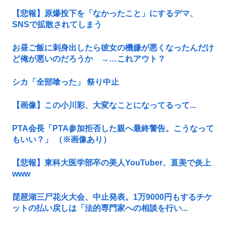
【悲報】原爆投下を「なかったこと」にするデマ、
SNSで拡散されてしまう
お昼ご飯に刺身出したら彼女の機嫌が悪くなったんだけ
ど俺が悪いのだろうか →…これアウト？
シカ「全部喰った」 祭り中止
【画像】この小川彩、大変なことになってるって...
PTA会長「PTA参加拒否した親へ最終警告。こうなって
もいい？」 （※画像あり）
【悲報】東科大医学部卒の美人YouTuber、直美で炎上
www
琵琶湖三尸花火大会、中止発表。1万9000円もするチケ
ットの払い戻しは「法的専門家への相談を行い...