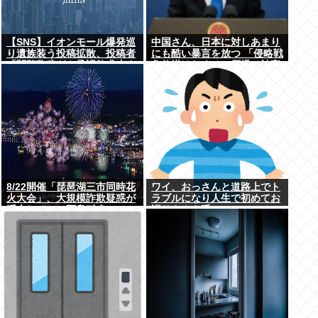
【SNS】イオンモール爆発巡
中国さん、日本に対しあまり
り遺族装う投稿拡散、投稿者
にも酷い暴言を放つ 「侵略戦
「閲覧数稼ぎや承認欲求止ま
争仕掛けたくせに原爆で被害
らなくなった」
者ビジネスするな」
8/22開催「琵琶湖三市同時花
ワイ、おっさんと道路上でト
火大会」、大規模詐欺疑惑が
ラブルになり人生で初めてお
浮上してSNS阿鼻叫喚
巡りさんを呼ぶ