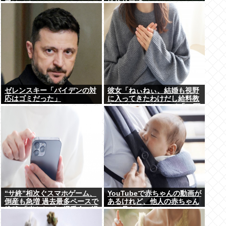
受けてる
性接待疑惑で
ゼレンスキー「バイデンの対
彼女「ねぃねぃ、結婚も視野
応はゴミだった」
に入ってきたわけだし給料教
えてほしいナリ」ワイ「16万
だよ」⇒結果！
“サ終”相次ぐスマホゲーム、
YouTubeで赤ちゃんの動画が
倒産も急増 過去最多ペースで
あるけれど、他人の赤ちゃん
推移 「当たれば一攫千金」過
って見たいのか？
去の時代に