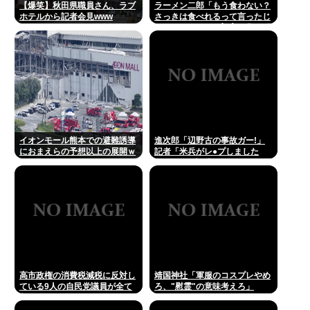
【爆笑】秋田県職員さん、ラブ
ラーメン二郎「もう食わない？
ホテルから記者会見www
さっきは食べれるって言ったじ
ゃねーか！」（ヽ´ん`）「」 反
論できる？
イオンモール熊本での避難誘導
進次郎「辺野古の事故ガー!」
におまえらの予想以上の展開ｗ
記者「米兵がレ●プしました
ｗｗ
が?」 進次郎「…ノーコメン
ト」
高市政権の消費税減税に反対し
靖国神社「軍服のコスプレやめ
ている9人の自民党議員が全て
ろ、"慰霊"の意味考えろ」
判明www