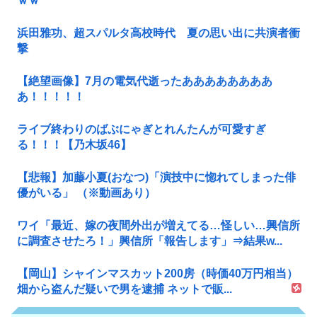
ｗｗ
浜田雅功、超スパルタ高校時代 夏の思い出に共演者衝
撃
【絶望画像】7月の電気代逝ったああああああああ
あ！！！！！
ライブ終わりのばぶにゃぎとれんたんが可愛すぎ
る！！！【乃木坂46】
【悲報】加藤小夏(おなつ)「演技中に惚れてしまった俳
優がいる」 （※動画あり）
ワイ「最近、嫁の夜間外出が増えてる…怪しい…興信所
に調査させたろ！」興信所「報告します」⇒結果w...
【岡山】シャインマスカット200房（時価40万円相当）
畑から盗んだ疑いで男を逮捕 ネットで販...