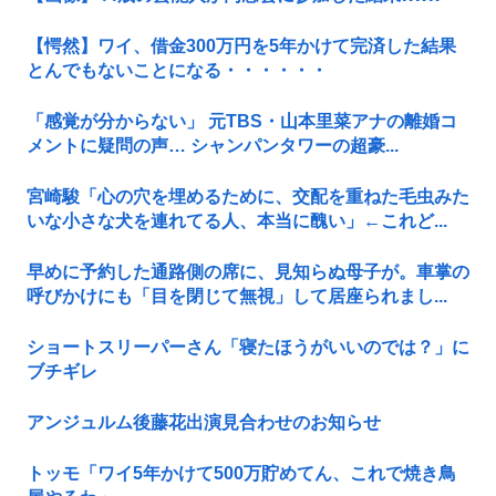
【愕然】ワイ、借金300万円を5年かけて完済した結果
とんでもないことになる・・・・・・
「感覚が分からない」 元TBS・山本里菜アナの離婚コ
メントに疑問の声… シャンパンタワーの超豪...
宮崎駿「心の穴を埋めるために、交配を重ねた毛虫みた
いな小さな犬を連れてる人、本当に醜い」←これど...
早めに予約した通路側の席に、見知らぬ母子が。車掌の
呼びかけにも「目を閉じて無視」して居座られまし...
ショートスリーパーさん「寝たほうがいいのでは？」に
ブチギレ
アンジュルム後藤花出演見合わせのお知らせ
トッモ「ワイ5年かけて500万貯めてん、これで焼き鳥