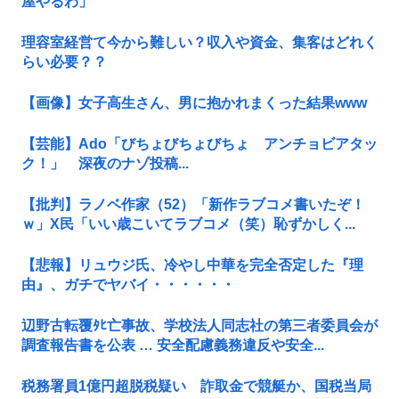
屋やるわ」
理容室経営て今から難しい？収入や資金、集客はどれく
らい必要？？
【画像】女子高生さん、男に抱かれまくった結果www
【芸能】Ado「びちょびちょびちょ アンチョビアタッ
ク！」 深夜のナゾ投稿...
【批判】ラノベ作家（52）「新作ラブコメ書いたぞ！
ｗ」X民「いい歳こいてラブコメ（笑）恥ずかしく...
【悲報】リュウジ氏、冷やし中華を完全否定した『理
由』、ガチでヤバイ・・・・・・
辺野古転覆ﾀﾋ亡事故、学校法人同志社の第三者委員会が
調査報告書を公表 … 安全配慮義務違反や安全...
税務署員1億円超脱税疑い 詐取金で競艇か、国税当局