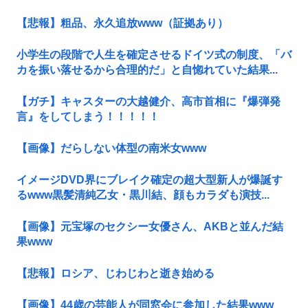
【悲報】粗品、永久追放www（証拠あり）
小学生の段階で人生を確定させるドイツ式の制度、「バ
カを振い落せるから合理的だ」と自惚れていた結果...
【ガチ】キャスターの大越健介、高市首相に『爆弾発
言』をしてしまう！！！！！
【画像】だらしない体型の南米女www
イメージDVD界にブレイク確定の超大型新人が爆誕す
るwww黒髪清純乙女・黒川結、顔もカラダも演技...
【画像】元宝塚のセクシー女優さん、AKBと並んだ結
果www
【悲報】ロシア、じわじわと逝き始める
【画像】44歳の芸能人が同窓会に参加した結果www