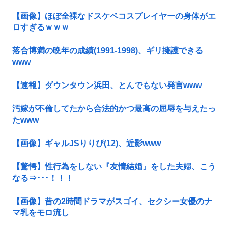
【画像】ほぼ全裸なドスケベコスプレイヤーの身体がエ
ロすぎるｗｗｗ
落合博満の晩年の成績(1991-1998)、ギリ擁護できる
www
【速報】ダウンタウン浜田、とんでもない発言www
汚嫁が不倫してたから合法的かつ最高の屈辱を与えたっ
たwww
【画像】ギャルJSりりぴ(12)、近影www
【驚愕】性行為をしない『友情結婚』をした夫婦、こう
なる⇒･･･！！！
【画像】昔の2時間ドラマがスゴイ、セクシー女優のナ
マ乳をモロ流し