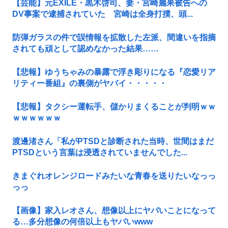
【芸能】元EXILE・黒木啓司、妻・宮崎麗果被告への
DV事案で逮捕されていた 宮崎は全身打撲、頭...
防弾ガラスの件で誤情報を拡散した左派、間違いを指摘
されても頑として認めなかった結果……
【悲報】ゆうちゃみの暴露で浮き彫りになる『恋愛リア
リティー番組』の裏側がヤバイ・・・・・
【悲報】タクシー運転手、儲かりまくることが判明ｗｗ
ｗｗｗｗｗｗ
渡邊渚さん「私がPTSDと診断された当時、世間はまだ
PTSDという言葉は浸透されていませんでした...
きまぐれオレンジロードみたいな青春を送りたいなっっ
っっ
【画像】家入レオさん、想像以上にヤバいことになって
る…多分想像の何倍以上もヤバいwww