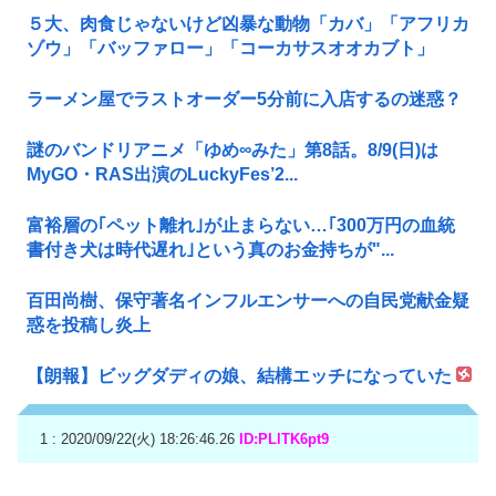
５大、肉食じゃないけど凶暴な動物「カバ」「アフリカ
ゾウ」「バッファロー」「コーカサスオオカブト」
ラーメン屋でラストオーダー5分前に入店するの迷惑？
謎のバンドリアニメ「ゆめ∞みた」第8話。8/9(日)は
MyGO・RAS出演のLuckyFes’2...
富裕層の｢ペット離れ｣が止まらない…｢300万円の血統
書付き犬は時代遅れ｣という真のお金持ちが"...
百田尚樹、保守著名インフルエンサーへの自民党献金疑
惑を投稿し炎上
【朗報】ビッグダディの娘、結構エッチになっていた
1 : 2020/09/22(火) 18:26:46.26
ID:PLlTK6pt9