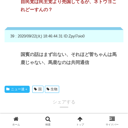
自民党は民主党より売国してるが、ネトウヨこ
れどーすんの？
39 : 2020/09/22(火) 18:46:44.31
ID:Zpyl7oio0
国賓の話はまず出ない、それほど菅ちゃんは馬
鹿じゃない、馬鹿なのは共同通信
ニュー速＋
国
生物
シェアする
ホーム
検索
トップ
サイドバー