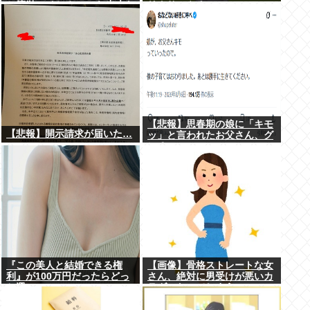
と簡単にイケる」 これ出来な
リクサーやろ…
いヤツはゲイ
【悲報】思春期の娘に「キモ
【悲報】開示請求が届いた…
ッ」と言われたお父さん、グ
レる
『この美人と結婚できる権
【画像】骨格ストレートな女
利』が100万円だったらどっ
さん、絶対に男受けが悪いカ
ち選ぶwww
ラダになってしまうｗｗｗ