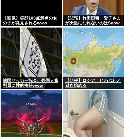
【画像】笑顔100点満点の女
【悲報】竹田恒泰「愛子さま
の子が発見されるwww
が天皇になれないのはSnow
Manに女がいないのと同じ」
X民「養子案はSnow Manに
竹田恒泰が入るようなもの」
韓国サッカー協会、外国人審
【悲報】ロシア、じわじわと
判員に性的接待www
逝き始める