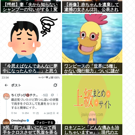
【愕然】妻「夫から知らない
【画像】赤ちゃんを遺棄して
シャンプーの匂いがする！変
逮捕の女さん(23)、公表され
な店に行ってるに違いな
た美人すぎるご尊顔がこちら
い！！！」探偵「調べたとこ
⇒www
ろ･･･」⇒結果ｗｗ
「今思えばなんであんなに夢
ワンピースの「世界に5種し
中になったんやろ…」と思う
かない飛行能力」ついに謎が
コンテンツ
判明するwww
X民「四つん這いになって両
ロキソニン「どんな痛みも治
手をクロスさせて乳首を弄る
しちゃいますw」←現代のエ