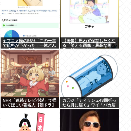
ヤフコメ民の56%「この一年
【画像】思わず保存したくな
で給料が下がった」一体どん
る「笑える画像・最高な画
な仕事してんだよこいつ
像」貼っていけwww
ら！？
NHK「連続テレビ小説」で描
ガ〇ジ「ティッシュ43回折っ
いてほしい著名人【朝ドラ】
たら月に届く」ワイ「バカ届
く訳ねーやろ！ｗやってみた
ろ！ｗ」