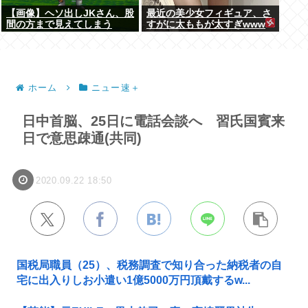
【画像】ヘソ出しJKさん、股
最近の美少女フィギュア、さ
間の方まで見えてしまう
すがに太ももが太すぎwww
www
ホーム
ニュー速＋
日中首脳、25日に電話会談へ 習氏国賓来
日で意思疎通(共同)
2020.09.22 18:50
国税局職員（25）、税務調査で知り合った納税者の自
宅に出入りしお小遣い1億5000万円頂戴するw...