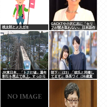
GACKTや小沢仁志に「セリ
桃太郎とメスガキ
フが聞き取れない」 日本語作
品を字幕で見る人が増えてい
る背景
JR東日本、「トクだ値」通年
部下♀（23）「彼氏と同棲し
割引を廃止で炎上。すっかり
てます」 係長ワイ（36歳童
金の亡者と成り下がったな
貞）「えっ…？」