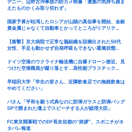
デニー、辺野古沖事故の防カメ映像「遺族の気持ち踏ま
えたものかくみ取り切れず」
国家予算が枯渇したロシアが山賊の真似事を開始、金銀
貴金属じゃなくて自動車とかってところがリアリテ...
【衝撃】京大病院で正常な脳組織を誤摘出された50代
女性、手足も動かせず自発呼吸もできない重篤状態...
ドイツ空港のウクライナ輸送機に自爆ドローン接近、見
つけた空港職員が蹴り落とす…高性能プラスチック...
早稲田大学「学生の皆さん、近隣飲食店での無銭飲食は
やめてください」
パさん「平和を願う式典なのに防弾ガラスと防弾バッグ
SPで囲まれた壇上でスピーチする人が総理大臣」
FC東京開幕戦でのDF長友佑都の“挨拶”、スポニチがネ
タバレ報道