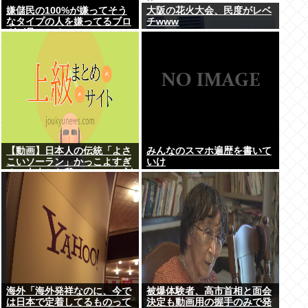
嫌儲民の100%が嫌ってそう
大阪の花火大会、民度がレベ
なタイプの人を嫌ってるブロ
チwww
グが見つかる
【動画】日本人の伝統「よさ
みんなのスマホ遍歴を書いて
こいソーラン」かっこよすぎ
いけ
る。古来から我々のDNAに刻
まれた踊り
海外「海外発祥なのに、今で
被爆体験者、高市首相と面会
は日本で定着してるものって
決定も動画用の握手のみで発