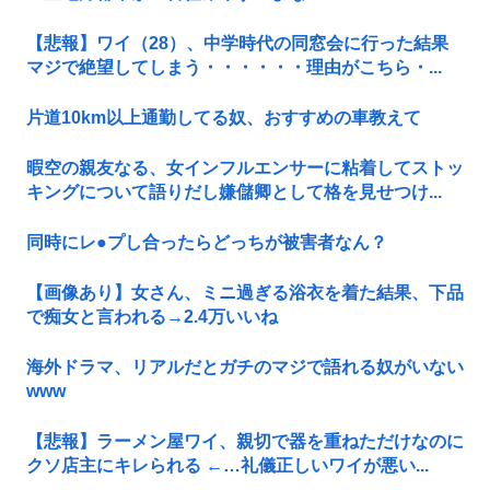
【悲報】ワイ（28）、中学時代の同窓会に行った結果
マジで絶望してしまう・・・・・・理由がこちら・...
片道10km以上通勤してる奴、おすすめの車教えて
暇空の親友なる、女インフルエンサーに粘着してストッ
キングについて語りだし嫌儲卿として格を見せつけ...
同時にレ●プし合ったらどっちが被害者なん？
【画像あり】女さん、ミニ過ぎる浴衣を着た結果、下品
で痴女と言われる→2.4万いいね
海外ドラマ、リアルだとガチのマジで語れる奴がいない
www
【悲報】ラーメン屋ワイ、親切で器を重ねただけなのに
クソ店主にキレられる ←…礼儀正しいワイが悪い...