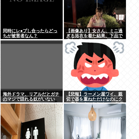
同時にレ●プし合ったらどっ
【画像あり】女さん、ミニ過
ちが被害者なん？
ぎる浴衣を着た結果、下品で
痴女と言われる→2.4万いい
ね
海外ドラマ、リアルだとガチ
【悲報】ラーメン屋ワイ、親
のマジで語れる奴がいない
切で器を重ねただけなのにク
www
ソ店主にキレられる ←…礼儀
正しいワイが悪いか？