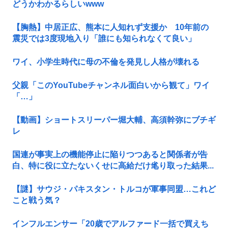
どうかわかるらしいwww
【胸熱】中居正広、熊本に人知れず支援か 10年前の
震災では3度現地入り「誰にも知られなくて良い」
ワイ、小学生時代に母の不倫を発見し人格が壊れる
父親「このYouTubeチャンネル面白いから観て」ワイ
「…」
【動画】ショートスリーパー堀大輔、高須幹弥にブチギ
レ
国連が事実上の機能停止に陥りつつあると関係者が告
白、特に役に立たないくせに高給だけ毟り取った結果...
【謎】サウジ・パキスタン・トルコが軍事同盟…これど
こと戦う気？
インフルエンサー「20歳でアルファード一括で買えち