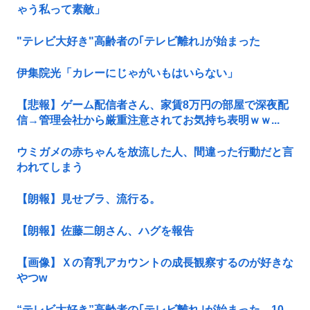
ゃう私って素敵」
"テレビ大好き"高齢者の｢テレビ離れ｣が始まった
伊集院光「カレーにじゃがいもはいらない」
【悲報】ゲーム配信者さん、家賃8万円の部屋で深夜配
信→管理会社から厳重注意されてお気持ち表明ｗｗ...
ウミガメの赤ちゃんを放流した人、間違った行動だと言
われてしまう
【朗報】見せブラ、流行る。
【朗報】佐藤二朗さん、ハグを報告
【画像】Ｘの育乳アカウントの成長観察するのが好きな
やつw
“テレビ大好き”高齢者の｢テレビ離れ｣が始まった…10