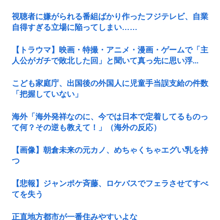
視聴者に嫌がられる番組ばかり作ったフジテレビ、自業
自得すぎる立場に陥ってしまい……
【トラウマ】映画・特撮・アニメ・漫画・ゲームで「主
人公がガチで敗北した回」と聞いて真っ先に思い浮...
こども家庭庁、出国後の外国人に児童手当誤支給の件数
「把握していない」
海外「海外発祥なのに、今では日本で定着してるものっ
て何？その逆も教えて！」（海外の反応）
【画像】朝倉未来の元カノ、めちゃくちゃエグい乳を持
つ
【悲報】ジャンポケ斉藤、ロケバスでフェラさせてすべ
てを失う
正直地方都市が一番住みやすいよな