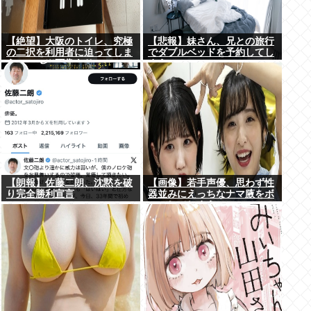
【絶望】大阪のトイレ、究極
【悲報】妹さん、兄との旅行
の二択を利用者に迫ってしま
でダブルベッドを予約してし
うwww (※画像あり)
まう⇒www
【朗報】佐藤二朗、沈黙を破
【画像】若手声優、思わず性
り完全勝利宣言
器並みにえっちなナマ腋をボ
ロンしてしまうwww