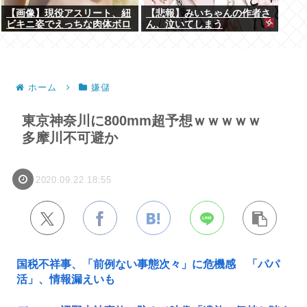
【画像】現役アスリート、紐
【悲報】みいちゃんの作者さ
ビキニ姿でえっちな肉体ボロ
ん、泣いてしまう
ンwww
ホーム
嫌儲
東京神奈川に800mm超予想ｗｗｗｗｗ
多摩川不可避か
2020.09.22 18:55
国税不祥事、「前例ない事態次々」に危機感 「パパ
活」、情報漏えいも