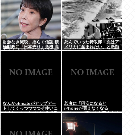
財源なき減税、揺らぐ信認 積
死んでいった特攻隊「次はア
極財政に「日本売り」危機 高
メリカに産まれたい」と愚痴
市政権「悲願」に固執〔深層
っていた
探訪〕
なんかchmateがアップデー
若者に「円安になると
トしてくっつつつつそ使いに
iPhoneが買えなくなる
くくなったんだけど？作者馬
ぞ！」って言ったら高市支持
鹿なの？死ぬの？
する奴減りそうだよな