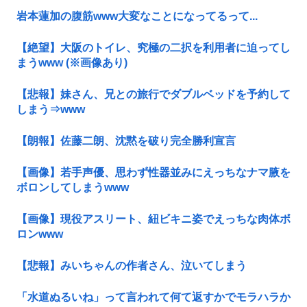
岩本蓮加の腹筋www大変なことになってるって...
【絶望】大阪のトイレ、究極の二択を利用者に迫ってし
まうwww (※画像あり)
【悲報】妹さん、兄との旅行でダブルベッドを予約して
しまう⇒www
【朗報】佐藤二朗、沈黙を破り完全勝利宣言
【画像】若手声優、思わず性器並みにえっちなナマ腋を
ボロンしてしまうwww
【画像】現役アスリート、紐ビキニ姿でえっちな肉体ボ
ロンwww
【悲報】みいちゃんの作者さん、泣いてしまう
「水道ぬるいね」って言われて何て返すかでモラハラか