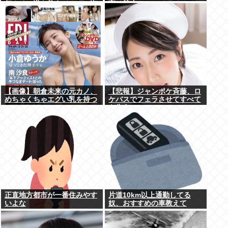
何？その逆も教えて！」（海
言は禁止www
外の反応）
【画像】朝倉未来の元カノ、
【悲報】ジャンポケ斉藤、ロ
めちゃくちゃエグい乳を持つ
ケバスでフェラさせてすべて
を失う
正直地方都市が一番住みやす
片道10km以上通勤してる
いよな
奴、おすすめの車教えて