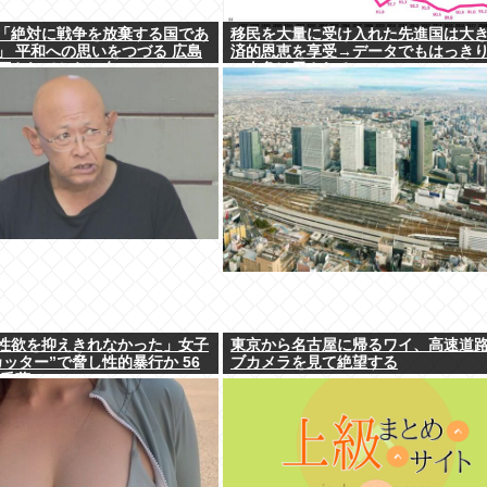
「絶対に戦争を放棄する国であ
移民を大量に受け入れた先進国は大
」 平和への思いをつづる 広島
済的恩恵を享受→データでもはっき
下されてから81年
一人負け示される
性欲を抑えきれなかった」女子
東京から名古屋に帰るワイ、高速道
ッター”で脅し性的暴行か 56
ブカメラを見て絶望する
 千葉