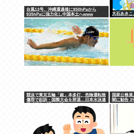
台風13号、沖縄通過後に950hPaから
大石あきこ
935hPaに強力化し中国本土へwww
競泳で東京五輪「銀」本多灯、危険運転致
国家公務員月
傷罪で起訴・国際大会を辞退…日本水泳連
閣に勧告 3
盟「報告が遅れお詫び」