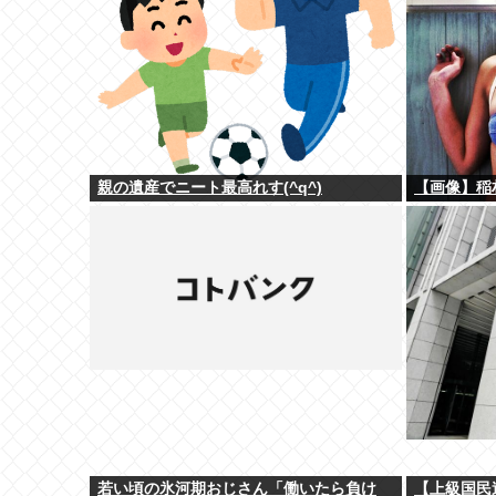
親の遺産でニート最高れす(^q^)
【画像】稲
若い頃の氷河期おじさん「働いたら負け
【上級国民