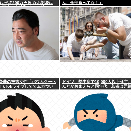
は平均200万円超 なお対象は
ん、全部食べてな！」
93万人、全就業者の1%強
斉藤の被害女性「バウムクーヘ
ドイツ、熱中症で10,000人以上死亡
ikTokライブしててムカつい
んどがおまえらと同年代、若者は元
しなかった」←これ