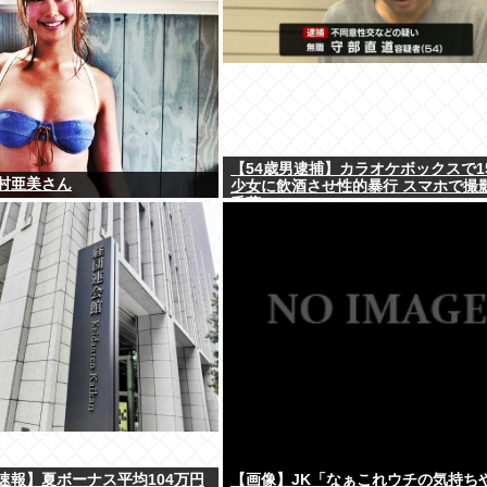
【54歳男逮捕】カラオケボックスで1
村亜美さん
少女に飲酒させ性的暴行 スマホで撮
千葉
速報】夏ボーナス平均104万円
【画像】JK「なぁこれウチの気持ち