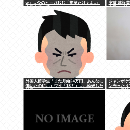
w」→今のヒョガおじ「惣菜たけぇよ..」
突破 建設業
自業自得で草
大手163社
外国人留学生「また月給24万円、あんなに
ジャンポケ
働いたのに…」ワイ「18万」→…論破した
ン売ったりT
結果ｗｗｗ
たから示談