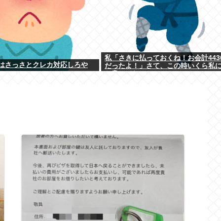
私「さきに払っておくね！お会計443
はさっさとクレカ対応しろや
だったよ！」さて、この時いくら私
か書いてね