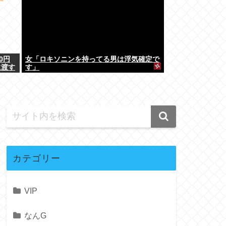
0円
女「ロキソニンを持ってる男は浮気確定で
に渡す
す」
カテゴリー
VIP
なんG