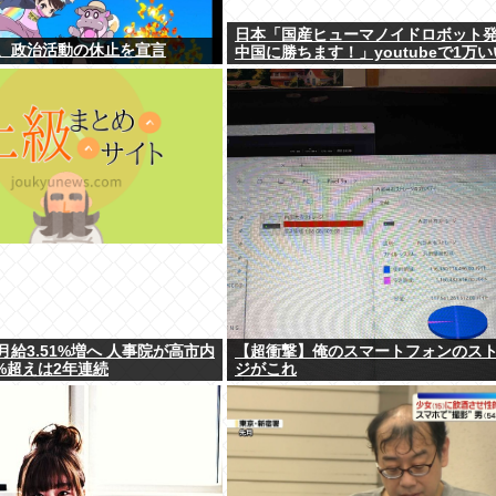
日本「国産ヒューマノイドロボット
、政治活動の休止を宣言
中国に勝ちます！」youtubeで1万
給3.51%増へ 人事院が高市内
【超衝撃】俺のスマートフォンのス
%超えは2年連続
ジがこれ