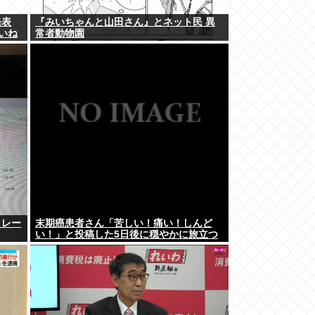
発表
『みいちゃんと山田さん』とネット民 異
いいね
常者動物園
トレー
末期癌患者さん「苦しい！痛い！しんど
い！」と投稿した5日後に穏やかに旅立つ