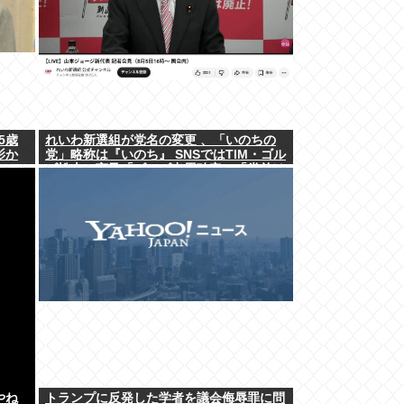
5歳
れいわ新選組が党名の変更 、「いのちの
影か
党」略称は『いのち』 SNSではTIM・ゴル
ゴ松本に言及「ゴルゴ出馬確定」「党首は
決まり」
やね
トランプに反発した学者を議会侮辱罪に問