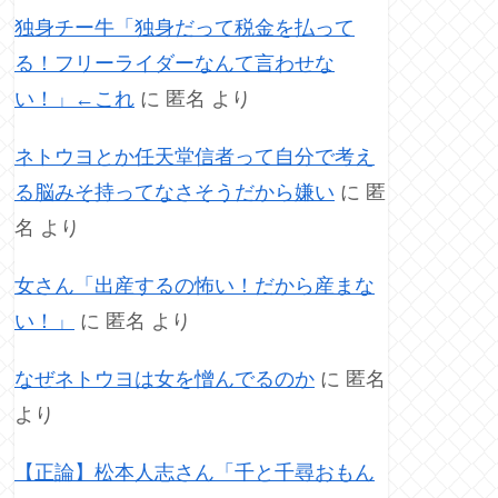
独身チー牛「独身だって税金を払って
る！フリーライダーなんて言わせな
い！」←これ
に
匿名
より
ネトウヨとか任天堂信者って自分で考え
る脳みそ持ってなさそうだから嫌い
に
匿
名
より
女さん「出産するの怖い！だから産まな
い！」
に
匿名
より
なぜネトウヨは女を憎んでるのか
に
匿名
より
【正論】松本人志さん「千と千尋おもん