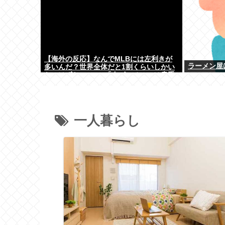
【海外の反応】なんでMLBには左利きが
ラーメン屋
多いんだ？世界全体だと1割くらいしかい
ないはずなのに → 「左ピッチャーは貴重
だからな」「内野では不利だけど基本左利
きのほうが重宝される傾向にはあると思
う」
一人暮らし