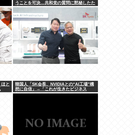
うことを可決…共和党の質問に黙秘したた
め
、ほと
韓国人「SK会長、NVIDIAとの“AI工場”構
気
想に自信」→「これが生きたビジネス
だ！」